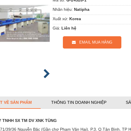
Nhãn hiệu:
Natipha
Xuất xứ:
Korea
Giá:
Liên hệ
EMAIL MUA HÀNG
ẾT VỀ SẢN PHẨM
THÔNG TIN DOANH NGHIỆP
SẢ
 TNHH SX TM DV XNK TÙNG
71/39/36 Nguyễn Bặc (Gần chợ Phạm Văn Hai), P.3, Q.Tân Bình, TP