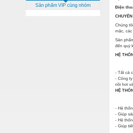
Sản phẩm VIP cùng nhóm
Dịch vụ - Thi công
Điện tho
CHUYÊN 
Điện công nghiệp
Chúng tôi
Điện gia dụng
mặc, các 
Điện Lạnh
Sản phẩm 
đến quý 
Đóng tàu Thiết bị
HỆ THỐN
Đúc chính xác Thiết bị
Dụng cụ cầm tay
- Tất cả 
- Công ty
Dụng cụ cắt gọt
nồi hơi v
HỆ THỐN
Dụng cụ điện
Dụng cụ đo
- Hệ thố
Gỗ - Trang thiết bị
- Giúp s
- Hệ thốn
Hàn cắt - Thiết bị
- Giúp ti