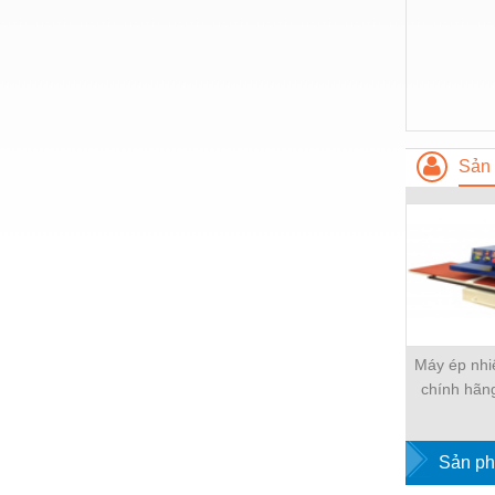
Nước-Vật tư thiết bị
Phốt cơ khí
Sắt, thép, inox các loại
Thí nghiệm-Trang thiết bị
Sản 
Thiết bị chiếu sáng
Thiết bị chống sét
Thiết bị an ninh
Thiết bị công nghiệp
Thiết bị công trình
Máy ép nhi
Thiết bị điện
chính hãn
STAR của 
Thiết bị giáo dục
Sản ph
Thiết bị khác