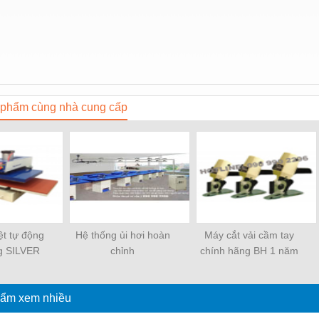
phẩm cùng nhà cung cấp
ệt tự động
Hệ thống ủi hơi hoàn
Máy cắt vải cầm tay
g SILVER
chỉnh
chính hãng BH 1 năm
Hàn Quốc
ẩm xem nhiều