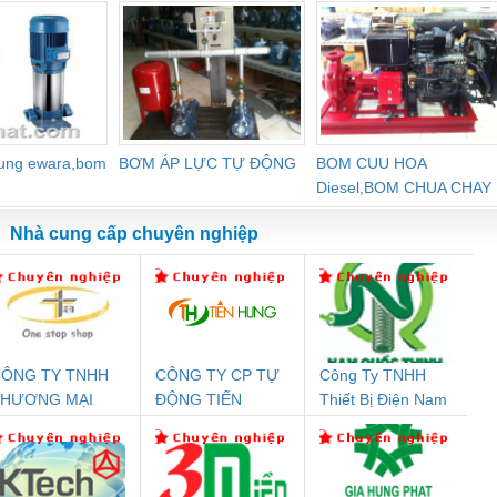
dung ewara,bom
BƠM ÁP LỰC TỰ ĐỘNG
BOM CUU HOA
Diesel,BOM CHUA CHAY
Nhà cung cấp chuyên nghiệp
ÔNG TY TNHH
CÔNG TY CP TỰ
Công Ty TNHH
Đệm An Toàn
Rơ Le An Toàn
Bộ Lặp Tín Hiệu
Rơ
THƯƠNG MẠI
ĐỘNG TIẾN
Thiết Bị Điện Nam
nix Contact
Phoenix Contact
PROFIBUS Phoenix
Pho
HIÊN ÂN VIỆT
HƯNG
Quốc Thịnh
PC20-1NO-
PSR-SCP-
Contact PSI-REP-
298
NAM
24DC-SP -
24UC/ESL4/3X1/1X2/B
PROFIBUS/12MB -
700578
- 2981059
2708863
24DC