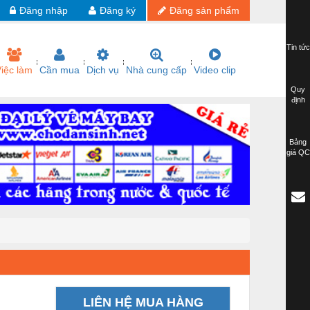
Đăng nhập
Đăng ký
Đăng sản phẩm
Tin tức
iệc làm
Cần mua
Dịch vụ
Nhà cung cấp
Video clip
Quy
định
Bảng
giá QC
LIÊN HỆ MUA HÀNG