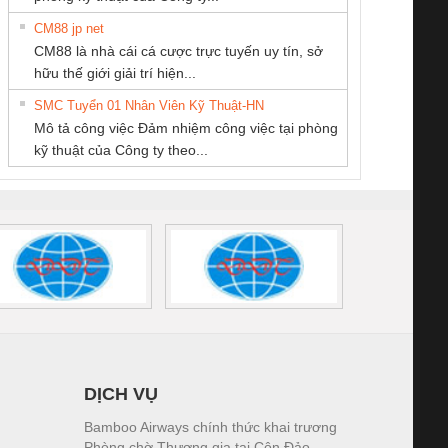
CM88 jp net
CÔNG TY TNHH
CÔNG TY TNHH
CÔNG TY TNHH
CM88 là nhà cái cá cược trực tuyến uy tín, sở
KINH DOANH
THIẾT BỊ CÔNG
MEKONG MARINE
iám sát chuỗi
Bộ chỉnh lưu nguồn
Nẹp nhôm chống
Bộ c
hữu thế giới giải trí hiện...
DỊCH VỤ XNK
NGHIỆP NIHON
SUPPLY
tấm pin
điện TRANSCLINIC
trơn Đà Nẵng
giám 
PHƯƠNG NAM
SETSUBI VIỆT
SMC Tuyển 01 Nhân Viên Kỹ Thuật-HN
SCLINIC 16I+
BKE 1K5.4
Sola
NAM
Mô tả công việc Đảm nhiệm công việc tại phòng
 (2502520000)
(7791400879)2. Giá
TRAN
kỹ thuật của Công ty theo...
1K5.4
DỊCH VỤ
Bamboo Airways chính thức khai trương
Phòng chờ Thương gia tại Côn Đảo