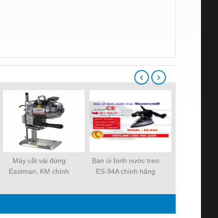
‹
›
Máy cắt vải đứng
Bàn ủi bình nước treo
Bàn ủi bình 
Eastman, KM chính
ES-94A chính hãng
SILVER STA
hãng nguyên đai
SILVER STAR
hãng Korea 
nguyên kiện của Mỹ -
Nhật 100%