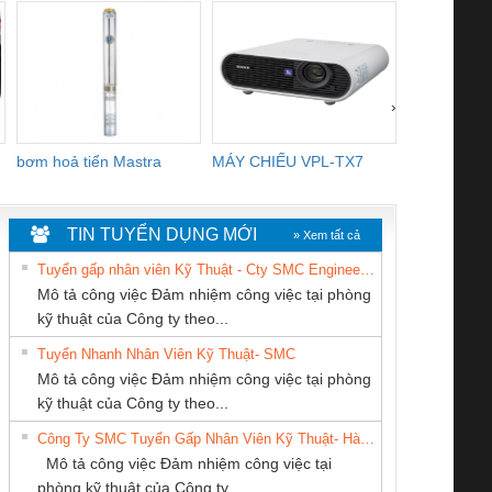
›
bơm hoả tiển Mastra
MÁY CHIẾU VPL-TX7
BOM DINH
WHITE
TIN TUYỂN DỤNG MỚI
» Xem tất cả
Tuyển gấp nhân viên Kỹ Thuật - Cty SMC Engineering
Mô tả công việc Đảm nhiệm công việc tại phòng
kỹ thuật của Công ty theo...
Tuyển Nhanh Nhân Viên Kỹ Thuật- SMC
CÔNG TY CỔ
Tan Dong Cang
Cty TNHH TM QC
 Le An Toàn
Bộ giám sát chuỗi
Bộ giám sát dòng
Bộ ng
Mô tả công việc Đảm nhiệm công việc tại phòng
PHẦN TỰ ĐỘNG
company LTD
Ba Miền
enix Contact
tấm pin
điện chuỗi
ray W
kỹ thuật của Công ty theo...
TIẾN HƯNG
6960 – PSR-
TRANSCLINIC 16I+
TRANSCLINIC 16I+
BAS 
Công Ty SMC Tuyển Gấp Nhân Viên Kỹ Thuật- Hà Nội
SCP-
1K5 L (2433950000)
(2008130000)
(28
Mô tả công việc Đảm nhiệm công việc tại
/FSP/2X1/1X2
phòng kỹ thuật của Công ty...