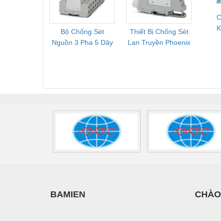
2909589
Vật liệu xây dựng
C
K
Bộ Chống Sét
Thiết Bị Chống Sét
Bộ L
Vòng bi - Bạc đạn
V
Nguồn 3 Pha 5 Dây
Lan Truyền Phoenix
Công
Xe hơi - Phụ tùng
Phoenix Contact
Contact PLT-SEC-
Phoe
FLT-SEC-P-T1-3S-
T3-230-FM-PT -
QU
Xe máy - Phụ tùng
440/35-FM -
2907928
UPS/23
Xe tải - phụ tùng
2908264
-
Y khoa - Trang thiết bị
BAMIEN
CHÀO