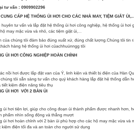
ại tư vấn : 0909902296
CUNG CẤP HỆ THỐNG ỦI HƠI CHO CÁC NHÀ MAY, TIỆM GIĂT ỦI,...
 huyên tư vấn và lắp đặt hệ thống ủi hơi công nghiệp, hệ thống ủi hơi 
hộ may mặc vừa và nhỏ, các tiệm giặt ủi,...
của chúng tôi đảm bảo đúng xuất xứ, đúng chất lượng.Chúng tôi tin rằ
khách hàng hệ thống ủi hơi củachhuúnngg tôi
G ỦI HƠI CÔNG NGHIỆP HOÀN CHỈNH
các nồi hơi được lắp đặt van của Ý, linh kiện và thiết bị điện của Hàn Q
 chúng tôi sẵn sàng tư vấn cho quý khách hàng lắp đặt hệ thống dẫn hơ
à tiết kiệm điện năng tiêu thụ
G ỦI HƠI VỚI 2 BÀN ỦI
ng ủi hơi tiện lợi, giúp cho công đoạn ủi thành phẩm được nhanh hơn,
ản phẩm nhìn sống động và thẳng mượt
g ủi hơi hoàn chỉnh với 2 bàn ủi phù hợp cho các hộ may mặc vừa và 
ết kiệm điện tối đa và an toàn cho người sử dụng