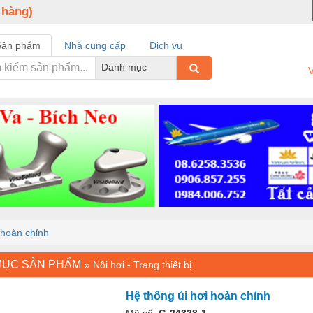
 hàng)
Sản phẩm
Nhà cung cấp
Dịch vụ
Danh mục
V
 hoàn chỉnh
MỤC SẢN PHẨM
»
Nồi hơi - Trang thiết bị
Hệ thống ủi hơi hoàn chỉnh
Mã số:
G-24328-1