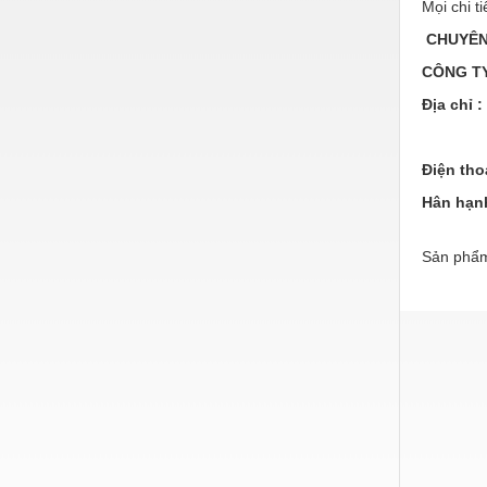
Hóa chất-Trang thiết bị
Mọi chi t
CHUYÊN 
Kệ công nghiệp
CÔNG TY
Khí nén - Thiết bị
Địa chỉ :
Khuôn mẫu - Phụ tùng
Lọc công nghiệp
Điện tho
Máy công cụ - Phụ tùng
Hân hạn
Mỏ - Trang thiết bị
Sản phẩm
Mô tơ - Hộp số
Môi trường - Thiết bị
Nâng hạ - Trang thiết bị
Nội - Ngoại thất - văn phòng
Nồi hơi - Trang thiết bị
Nông nghiệp - Thiết bị