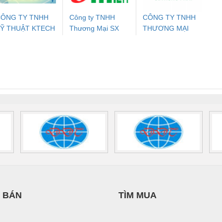
ÔNG TY TNHH
Công ty TNHH
CÔNG TY TNHH
Ỹ THUẬT KTECH
Thương Mại SX
THƯƠNG MẠI
ưu Điện AC
Mô-đun Ắc Quy UPS
Rơ Le An Toàn
Bộ g
IỆT NAM
Ba Miền
DỊCH VỤ KỸ
 Suất Cao
Phoenix Contact
Phoenix Contact
THUẬT ĐIỆN CƠ
nix Contact
QUINT-HP-
2981059 – PSR-
TRAN
GIA HƯNG PHÁT
INT-HP-
BAT/PB/48DC/7.0AH/PT
SCP-
1K5 H
0AC/2.5KVA/PT
- 1133819
24UC/ESL4/3X1/1X2/B
 1136815
 BÁN
TÌM MUA