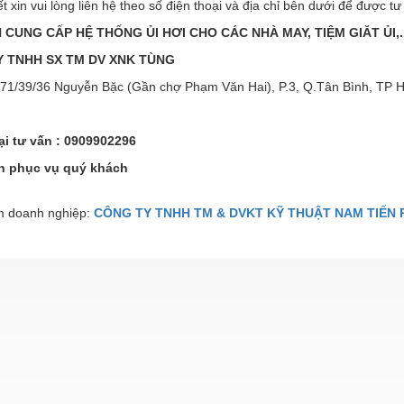
iết xin vui lòng liên hệ theo số điện thoại và địa chỉ bên dưới để được t
CUNG CẤP HỆ THỐNG ỦI HƠI CHO CÁC NHÀ MAY, TIỆM GIĂT ỦI,..
 TNHH SX TM DV XNK TÙNG
71/39/36 Nguyễn Bặc (Gần chợ Phạm Văn Hai), P.3, Q.Tân Bình, TP
ại tư vấn : 0909902296
h phục vụ quý khách
 doanh nghiệp:
CÔNG TY TNHH TM & DVKT KỸ THUẬT NAM TIẾN 