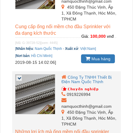
namquocthinh@gmail.com
450 Đặng Thúc Vịnh, Ấp
1, Xã Đông Thạnh, Hóc Môn,
TPHCM
Cung cấp ống nối mềm cho đầu Sprinkler với
đa dạng kích thước
Giá:
100,000
vnđ
[Mã: G-39728-52]
[xem: 4445]
[
Nhãn hiệu
:
Nam Quốc Thịnh
-
Xuất xứ
:
Việt Nam]
[
Nơi bán
:
Hồ Chí Minh]
Mua hàng
2019-08-15 14:02:06]
Công Ty TNHH Thiết Bị
Điện Nam Quốc Thịnh
0919226994
namquocthinh@gmail.com
450 Đặng Thúc Vịnh, Ấp
1, Xã Đông Thạnh, Hóc Môn,
TPHCM
Những lợi ích mà ống mềm nối đầu sprinkler