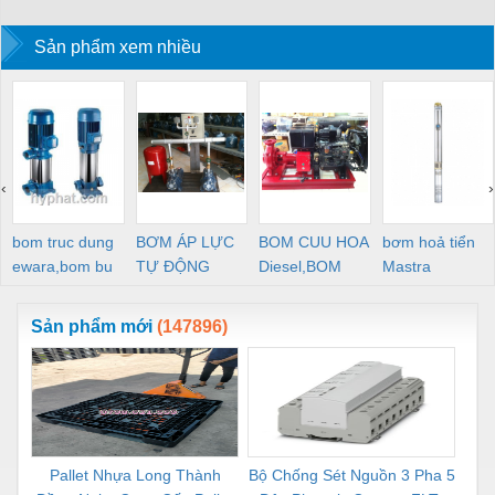
Sản phẩm xem nhiều
‹
›
bom truc dung
BƠM ÁP LỰC
BOM CUU HOA
bơm hoả tiển
ewara,bom bu
TỰ ĐỘNG
Diesel,BOM
Mastra
ewara
CHUA CHAY
Sản phẩm mới
(147896)
Pallet Nhựa Long Thành
Bộ Chống Sét Nguồn 3 Pha 5
Rơ 