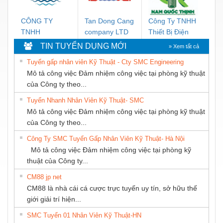
CƠ GIA HƯNG
PHÁT
CÔNG TY
Tan Dong Cang
Công Ty TNHH
C
TNHH
company LTD
Thiết Bị Điện
T
MEKONG
Nam Quốc
D
TIN TUYỂN DỤNG MỚI
» Xem tất cả
MARINE
Thịnh
T
Tuyển gấp nhân viên Kỹ Thuật - Cty SMC Engineering
SUPPLY
Mô tả công việc Đảm nhiệm công việc tại phòng kỹ thuật
của Công ty theo...
Tuyển Nhanh Nhân Viên Kỹ Thuật- SMC
Mô tả công việc Đảm nhiệm công việc tại phòng kỹ thuật
của Công ty theo...
Công Ty SMC Tuyển Gấp Nhân Viên Kỹ Thuật- Hà Nội
Mô tả công việc Đảm nhiệm công việc tại phòng kỹ
thuật của Công ty...
CM88 jp net
CM88 là nhà cái cá cược trực tuyến uy tín, sở hữu thế
giới giải trí hiện...
SMC Tuyển 01 Nhân Viên Kỹ Thuật-HN