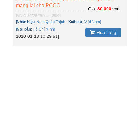
mang lại cho PCCC
Giá:
30,000
vnđ
[Mã: G-39728-79]
[xem: 3502]
[
Nhãn hiệu
:
Nam Quốc Thịnh
-
Xuất xứ
:
Việt Nam]
[
Nơi bán
:
Hồ Chí Minh]
Mua hàng
2020-01-13 10:29:51]