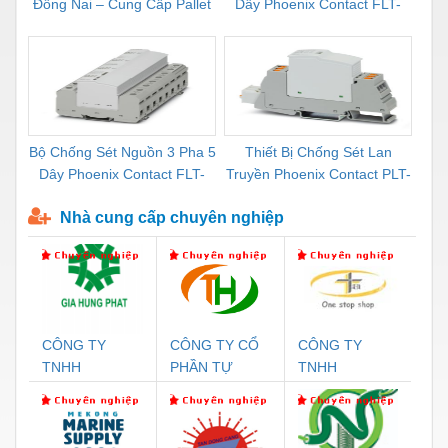
Đồng Nai – Cung Cấp Pallet
Dây Phoenix Contact FLT-
C
Mới, Pallet Cũ Giá Tốt
SEC-P-T1-3S-264/50-FM -
1
2909589
Bộ Chống Sét Nguồn 3 Pha 5
Thiết Bị Chống Sét Lan
Bộ
Dây Phoenix Contact FLT-
Truyền Phoenix Contact PLT-
Cao
SEC-P-T1-3S-440/35-FM -
SEC-T3-230-FM-PT -
HP-
Nhà cung cấp chuyên nghiệp
2908264
2907928
CÔNG TY
CÔNG TY CỔ
CÔNG TY
C
TNHH
PHẦN TỰ
TNHH
T
THƯƠNG MẠI
ĐỘNG TIẾN
THƯƠNG MẠI
B
DỊCH VỤ KỸ
HƯNG
THIÊN ÂN VIỆT
THUẬT ĐIỆN
NAM