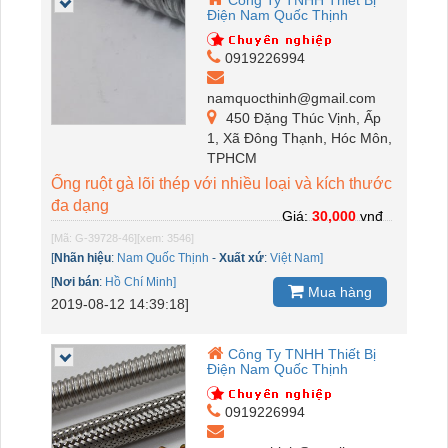
Công Ty TNHH Thiết Bị
Điện Nam Quốc Thịnh
0919226994
namquocthinh@gmail.com
450 Đặng Thúc Vịnh, Ấp
1, Xã Đông Thạnh, Hóc Môn,
TPHCM
Ống ruột gà lõi thép với nhiều loại và kích thước
đa dạng
Giá:
30,000
vnđ
[Mã: G-39728-46]
[xem: 3546]
[
Nhãn hiệu
:
Nam Quốc Thịnh
-
Xuất xứ
:
Việt Nam]
[
Nơi bán
:
Hồ Chí Minh]
Mua hàng
2019-08-12 14:39:18]
Công Ty TNHH Thiết Bị
Điện Nam Quốc Thịnh
0919226994