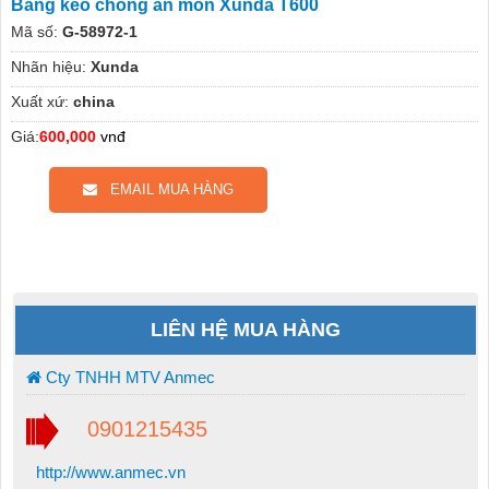
Băng keo chống ăn mòn Xunda T600
Mã số:
G-58972-1
Nhãn hiệu:
Xunda
Xuất xứ:
china
Giá:
600,000
vnđ
EMAIL MUA HÀNG
LIÊN HỆ MUA HÀNG
Cty TNHH MTV Anmec
0901215435
http://www.anmec.vn