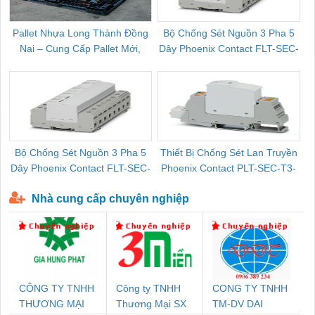
Pallet Nhựa Long Thành Đồng
Bộ Chống Sét Nguồn 3 Pha 5
Nai – Cung Cấp Pallet Mới,
Dây Phoenix Contact FLT-SEC-
C
Pallet Cũ Giá Tốt
P-T1-3S-264/50-FM - 2909589
Bộ Chống Sét Nguồn 3 Pha 5
Thiết Bị Chống Sét Lan Truyền
B
Dây Phoenix Contact FLT-SEC-
Phoenix Contact PLT-SEC-T3-
P-T1-3S-440/35-FM - 2908264
230-FM-PT - 2907928
Nhà cung cấp chuyên nghiệp
CÔNG TY TNHH
Công ty TNHH
CONG TY TNHH
THƯƠNG MẠI
Thương Mại SX
TM-DV DAI