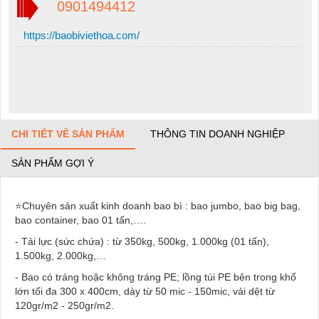
0901494412
https://baobiviethoa.com/
CHI TIẾT VỀ SẢN PHẨM
THÔNG TIN DOANH NGHIỆP
SẢN PHẨM GỢI Ý
⭐Chuyên sản xuất kinh doanh bao bì : bao jumbo, bao big bag,
bao container, bao 01 tấn,….
- Tải lực (sức chứa) : từ 350kg, 500kg, 1.000kg (01 tấn),
1.500kg, 2.000kg,…
- Bao có tráng hoặc không tráng PE; lồng túi PE bên trong khổ
lớn tối đa 300 x 400cm, dày từ 50 mic - 150mic, vải dệt từ
120gr/m2 - 250gr/m2.