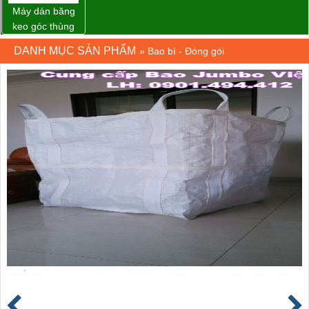
Máy dán băng
keo góc thùng
carton giá tốt
DANH MỤC SẢN PHẨM
»
Bao bì - Đóng gói
Đồng Nai