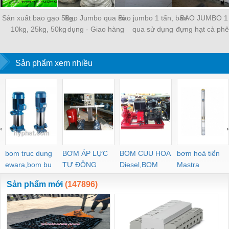
Sản xuất bao gạo 5kg,
Bao Jumbo qua sử
Bao jumbo 1 tấn, bao
BAO JUMBO 1 
10kg, 25kg, 50kg
dụng - Giao hàng
qua sử dụng
đựng hạt cà phê
nhanh chóng
khẩu
Sản phẩm xem nhiều
‹
›
bom truc dung
BƠM ÁP LỰC
BOM CUU HOA
bơm hoả tiển
ewara,bom bu
TỰ ĐỘNG
Diesel,BOM
Mastra
ewara
CHUA CHAY
Sản phẩm mới
(147896)