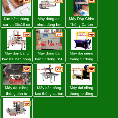
Kim bấm thùng
Máy đóng đai
Máy Dập Ghim
carton 35x18 có
nhựa dùng hơi
Thùng Carton
sẵn giá rẻ toàn
khí nén WP-20
Wp-1200 Chính
quốc
Hãng Đài Loan
Máy dán băng
Máy đóng đai
Máy đai niềng
keo hai bên hông
bán tự động D56
thùng tự động
thùng carton
Strapack
DBA-200 giá tốt
WP-5050SA giá
rẻ Miền Nam
Máy đai niềng
Máy dán băng
Máy đai niềng
thùng bán tự
keo thùng carton
thùng tự động
động D53XS2
WP-5050RL
DBA-80A Đài
của hãng
chính hãng
Loan giá rẻ
Strapack Nhật