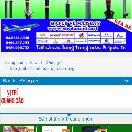
Trang chủ
Bao bì - Đóng gói
Bao jumbo 1 tấn, bao qua sử dụng
Bao bì - Đóng gói
Sản phẩm VIP cùng nhóm