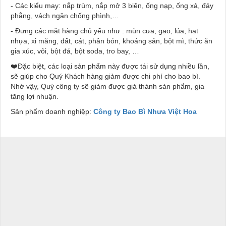
- Các kiểu may: nắp trùm, nắp mở 3 biên, ống nạp, ống xả, đáy
phẳng, vách ngăn chống phình,…
- Đựng các mặt hàng chủ yếu như : mùn cưa, gạo, lúa, hạt
nhựa, xi măng, đất, cát, phân bón, khoáng sản, bột mì, thức ăn
gia xúc, vôi, bột đá, bột soda, tro bay, …
❤️Đặc biệt, các loại sản phẩm này được tái sử dụng nhiều lần,
sẽ giúp cho Quý Khách hàng giảm được chi phí cho bao bì.
Nhờ vậy, Quý công ty sẽ giảm được giá thành sản phẩm, gia
tăng lợi nhuận.
Sản phẩm doanh nghiệp:
Công ty Bao Bì Nhưa Việt Hoa