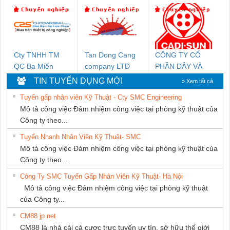
DỊCH VỤ KỸ
Ba Miền
DONG THANH
THUẬT ĐIỆN CƠ
GIA HƯNG PHÁT
Cty TNHH TM
Tan Dong Cang
CÔNG TY CỔ
QC Ba Miền
company LTD
PHẦN DÂY VÀ
CÁP ĐIỆN
TIN TUYỂN DỤNG MỚI
» Xem tất cả
THƯỢNG ĐÌNH
Tuyển gấp nhân viên Kỹ Thuật - Cty SMC Engineering
Mô tả công việc Đảm nhiệm công việc tại phòng kỹ thuật của
Công ty theo...
Tuyển Nhanh Nhân Viên Kỹ Thuật- SMC
Mô tả công việc Đảm nhiệm công việc tại phòng kỹ thuật của
Công ty theo...
Công Ty SMC Tuyển Gấp Nhân Viên Kỹ Thuật- Hà Nội
Mô tả công việc Đảm nhiệm công việc tại phòng kỹ thuật
của Công ty...
CM88 jp net
CM88 là nhà cái cá cược trực tuyến uy tín, sở hữu thế giới