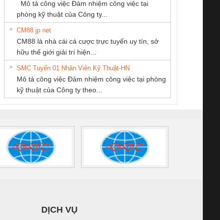
Mô tả công việc Đảm nhiệm công việc tại
NAM
/FSP/2X1/1X2
phòng kỹ thuật của Công ty...
CM88 jp net
CONG TY TNHH
CÔNG TY TNHH
CÔNG TY TNHH
CM88 là nhà cái cá cược trực tuyến uy tín, sở
TM-DV DAI DONG
THƯƠNG MẠI
MEKONG MARINE
iám sát chuỗi
Bộ chỉnh lưu nguồn
Nẹp nhôm chống
Bộ c
hữu thế giới giải trí hiện...
THANH
THIÊN ÂN VIỆT
SUPPLY
tấm pin
điện TRANSCLINIC
trơn Đà Nẵng
giám 
NAM
SMC Tuyển 01 Nhân Viên Kỹ Thuật-HN
SCLINIC 16I+
BKE 1K5.4
Sola
Mô tả công việc Đảm nhiệm công việc tại phòng
 (2502520000)
(7791400879)2. Giá
TRAN
kỹ thuật của Công ty theo...
1K5.4
DỊCH VỤ