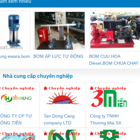
ẩm xem nhiều
dung ewara,bom
BƠM ÁP LỰC TỰ ĐỘNG
BOM CUU HOA
Diesel,BOM CHUA CHAY
Nhà cung cấp chuyên nghiệp
ÔNG TY CP TỰ
Tan Dong Cang
Công ty TNHH
Đệm An Toàn
Rơ Le An Toàn
Bộ Lặp Tín Hiệu
Rơ
ỘNG TIẾN
company LTD
Thương Mại SX
nix Contact
Phoenix Contact
PROFIBUS Phoenix
Pho
HƯNG
Ba Miền
PC20-1NO-
PSR-SCP-
Contact PSI-REP-
298
24DC-SP -
24UC/ESL4/3X1/1X2/B
PROFIBUS/12MB -