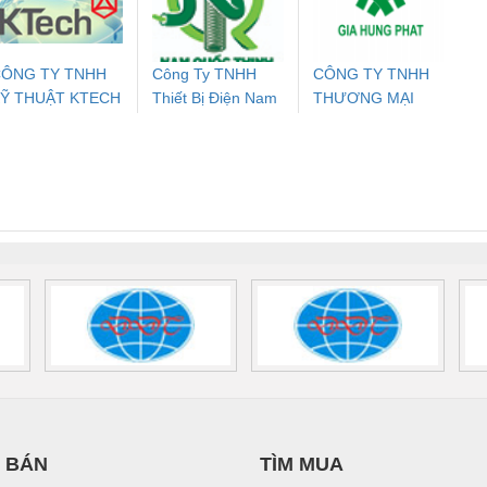
700578
- 2981059
2708863
24DC
ÔNG TY TNHH
Công Ty TNHH
CÔNG TY TNHH
Ỹ THUẬT KTECH
Thiết Bị Điện Nam
THƯƠNG MẠI
ưu Điện AC
Mô-đun Ắc Quy UPS
Rơ Le An Toàn
Bộ g
IỆT NAM
Quốc Thịnh
DỊCH VỤ KỸ
 Suất Cao
Phoenix Contact
Phoenix Contact
THUẬT ĐIỆN CƠ
nix Contact
QUINT-HP-
2981059 – PSR-
TRAN
GIA HƯNG PHÁT
INT-HP-
BAT/PB/48DC/7.0AH/PT
SCP-
1K5 H
0AC/2.5KVA/PT
- 1133819
24UC/ESL4/3X1/1X2/B
 1136815
 BÁN
TÌM MUA