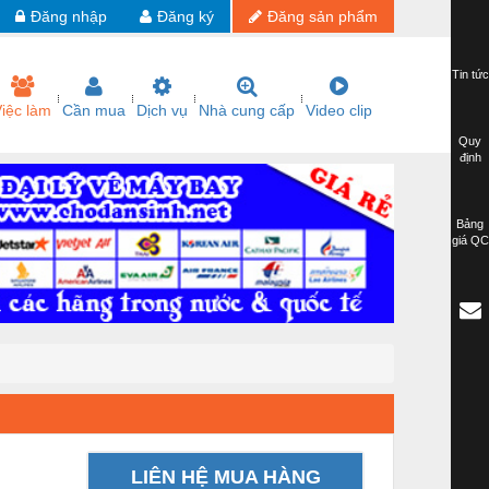
Đăng nhập
Đăng ký
Đăng sản phẩm
Tin tức
iệc làm
Cần mua
Dịch vụ
Nhà cung cấp
Video clip
Quy
định
Bảng
giá QC
LIÊN HỆ MUA HÀNG