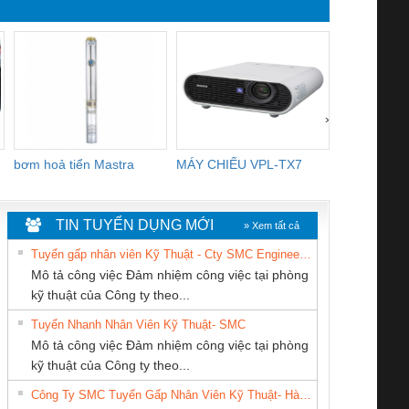
›
bơm hoả tiển Mastra
MÁY CHIẾU VPL-TX7
BOM DINH
WHITE
TIN TUYỂN DỤNG MỚI
» Xem tất cả
Tuyển gấp nhân viên Kỹ Thuật - Cty SMC Engineering
Mô tả công việc Đảm nhiệm công việc tại phòng
kỹ thuật của Công ty theo...
Tuyển Nhanh Nhân Viên Kỹ Thuật- SMC
CÔNG TY TNHH
Cty TNHH TM QC
CÔNG TY TNHH
 Le An Toàn
Bộ giám sát chuỗi
Bộ giám sát dòng
Bộ ng
Mô tả công việc Đảm nhiệm công việc tại phòng
KINH DOANH
Ba Miền
THIẾT BỊ CÔNG
enix Contact
tấm pin
điện chuỗi
ray W
kỹ thuật của Công ty theo...
DỊCH VỤ XNK
NGHIỆP NIHON
6960 – PSR-
TRANSCLINIC 16I+
TRANSCLINIC 16I+
BAS 
Công Ty SMC Tuyển Gấp Nhân Viên Kỹ Thuật- Hà Nội
PHƯƠNG NAM
SETSUBI VIỆT
SCP-
1K5 L (2433950000)
(2008130000)
(28