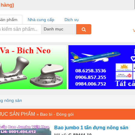
 hàng)
Sản phẩm
Nhà cung cấp
Dịch vụ
Danh mục
V
ng nông sản
MỤC SẢN PHẨM
»
Bao bì - Đóng gói
Bao jumbo 1 tấn đựng nông sản
Mã số:
G-59444-10