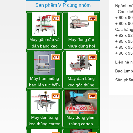
Sản phẩm VIP cùng nhóm
Ngành nô
Dịch vụ - Thi công
- Các kíc
Điện công nghiệp
+ 90 x 90
+ 90 x 90
Điện gia dụng
Các hàng 
+ 92 x 92
Điện Lạnh
Máy gấp nắp và
Máy đóng đai
+ 95 x 95
dán băng keo
nhựa dùng hơi
+ 95 x 9
Đóng tàu Thiết bị
thùng carton tự
khí nén WP-20
+ 90 x 95
động WP-5050F
Đúc chính xác Thiết bị
Liên hệ n
giá rẻ
Dụng cụ cầm tay
Bao jumb
Máy hàn miệng
Máy dán băng
Sản phẩm
Dụng cụ cắt gọt
bao liên tục WP-
keo góc thùng
1200V chính
carton giá tốt
Dụng cụ điện
hãng giá tốt
Đồng Nai
Dụng cụ đo
Gỗ - Trang thiết bị
Máy dán băng
Máy đóng ghim
keo thùng carton
Hàn cắt - Thiết bị
thùng carton
WP-5050RL
dùng khí nén giá