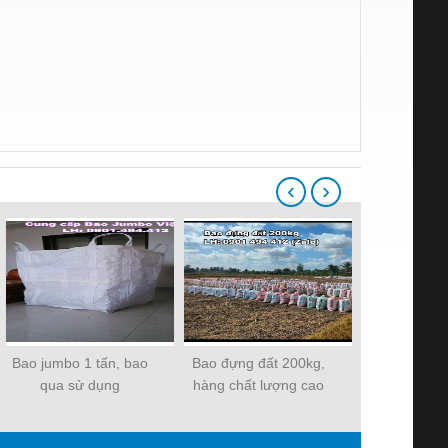
‹
›
Bao jumbo 1 tấn, bao
Bao đựng đất 200kg,
Bao đựng g
qua sử dụng
hàng chất lượng cao
lượn