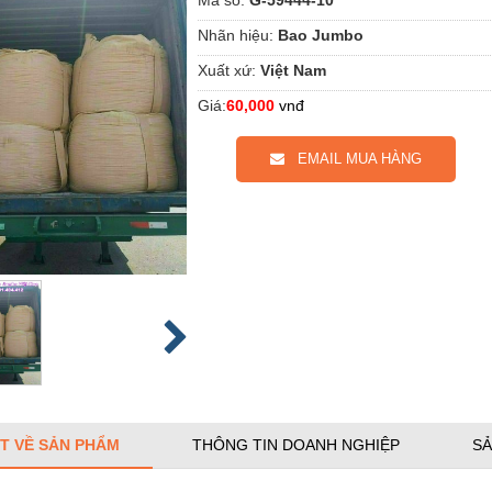
Nhãn hiệu:
Bao Jumbo
Xuất xứ:
Việt Nam
Giá:
60,000
vnđ
EMAIL MUA HÀNG
ẾT VỀ SẢN PHẨM
THÔNG TIN DOANH NGHIỆP
SẢ