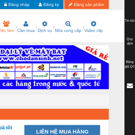
Đăng nhập
Đăng ký
Đăng sản phẩm
Tin tức
iệc làm
Cần mua
Dịch vụ
Nhà cung cấp
Video clip
Quy
định
Bảng
giá QC
iá tốt
LIÊN HỆ MUA HÀNG