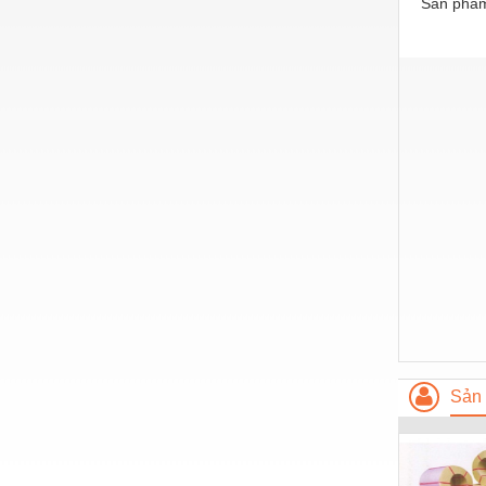
Sản phẩm
Thiết bị làm sạch
Thiết bị sơn - Sơn
Thiết bị nhà bếp
Thiết bị nhiệt
Thiêt bị PCCC
Thiết bị truyền động
Thiết bị văn phòng
Thiết bị viễn thông
Thủy lực-Thiết bị
Thủy sản - Trang thiết bị
Sản 
Tự động hoá
Van - Co các loại
Vật liệu mài mòn