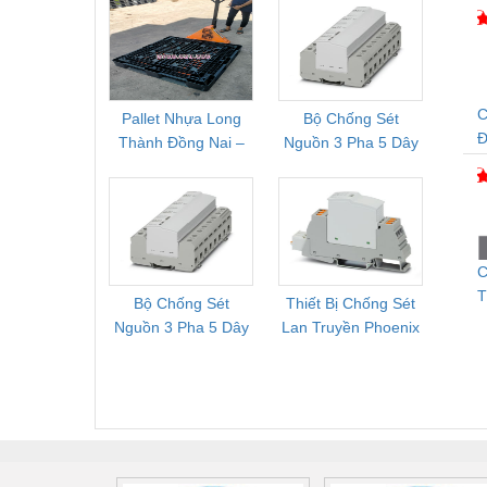
C
Pallet Nhựa Long
Bộ Chống Sét
Rơ Le 
Đ
Thành Đồng Nai –
Nguồn 3 Pha 5 Dây
Phoe
Cung Cấp Pallet
Phoenix Contact
PSR-
Mới, Pallet Cũ Giá
FLT-SEC-P-T1-3S-
1NC-
Tốt
264/50-FM -
2
2909589
C
T
Bộ Chống Sét
Thiết Bị Chống Sét
Bộ L
N
Nguồn 3 Pha 5 Dây
Lan Truyền Phoenix
Công
S
Phoenix Contact
Contact PLT-SEC-
Phoe
FLT-SEC-P-T1-3S-
T3-230-FM-PT -
QU
440/35-FM -
2907928
UPS/23
2908264
-