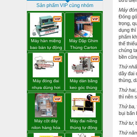
bưu điệ
Sản phẩm VIP cùng nhóm
Dịch vụ - Thi công
Máy đón
Đóng gói
Điện công nghiệp
trọng, q
Điện gia dụng
dụng th
phẩm khô
Điện Lạnh
Máy hàn miệng
Máy Dập Ghim
thể thiế
bao bán tự động
Thùng Carton
chúng ta
Đóng tàu Thiết bị
nhập khẩu
Wp-1200 Chính
bền cũn
Taiwan
Hãng Đài Loan
Đúc chính xác Thiết bị
Thứ nhấ
Dụng cụ cầm tay
dây đai 
thùng, d
Máy đóng đai
Máy dán băng
Dụng cụ cắt gọt
nhựa dùng hơi
keo góc thùng
Thứ hai,
khí nén WP-20
carton giá tốt
Dụng cụ điện
thì nên
Đồng Nai
Dụng cụ đo
Thứ ba,
bụi bẩn 
Gỗ - Trang thiết bị
Máy cột dây
Máy đai niềng
Thứ tư,
b
Hàn cắt - Thiết bị
nilon hàng hóa
thùng tự động
Thứ năm
model CY-100
DBA-80A Đài