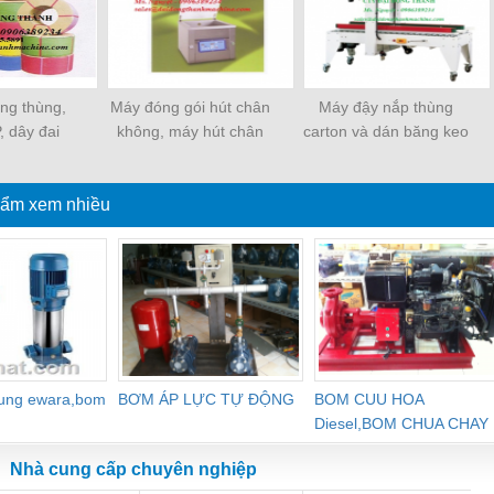
ềng thùng,
Máy đóng gói hút chân
Máy đậy nắp thùng
, dây đai
không, máy hút chân
carton và dán băng keo
ựa
không một buồng hút
tự động
ẩm xem nhiều
dung ewara,bom
BƠM ÁP LỰC TỰ ĐỘNG
BOM CUU HOA
Diesel,BOM CHUA CHAY
Nhà cung cấp chuyên nghiệp