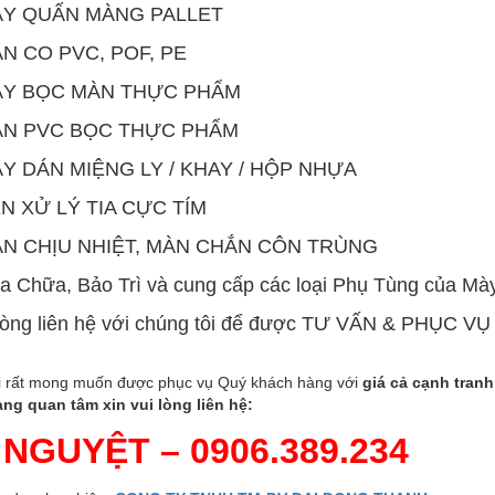
ÁY QUẤN MÀNG PALLET
ÀN CO PVC, POF, PE
ÁY BỌC MÀN THỰC PHẨM
ÀN PVC BỌC THỰC PHẨM
ÁY DÁN MIỆNG LY / KHAY / HỘP NHỰA
ÈN XỬ LÝ TIA CỰC TÍM
ÀN CHỊU NHIỆT, MÀN CHẮN CÔN TRÙNG
a Chữa, Bảo Trì và cung cấp các loại Phụ Tùng của Mà
 lòng liên hệ với chúng tôi để được TƯ VẤN & PHỤC V
i rất mong muốn được phục vụ Quý khách hàng với
giá cả cạnh tran
ng quan tâm xin vui lòng liên hệ:
. NGUYỆT – 0906.389.23