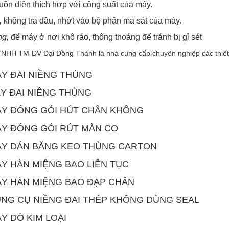
ồn điện thích hợp với công suất của máy.
,
không tra dầu, nhớt vào bộ phận ma sát của máy.
ng,
để máy ở nơi khô ráo, thông thoáng để tránh bị gỉ sét
TNHH TM-DV Đại Đồng Thành là nhà cung cấp chuyên nghiệp các thiết
ÁY ĐAI NIỀNG THÙNG
ÂY ĐAI NIỀNG THÙNG
ÁY ĐÓNG GÓI HÚT CHÂN KHÔNG
ÁY ĐÓNG GÓI RÚT MÀN CO
ÁY DÁN BĂNG KEO THÙNG CARTON
ÁY HÀN MIỆNG BAO LIÊN TỤC
ÁY HÀN MIỆNG BAO ĐẠP CHÂN
ỤNG CỤ NIỀNG ĐAI THÉP KHÔNG DÙNG SEAL
ÁY DÒ KIM LOẠI