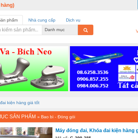
 hàng)
Sản phẩm
Nhà cung cấp
Dịch vụ
Danh mục
V
ai kiện hàng giá tốt
MỤC SẢN PHẨM
»
Bao bì - Đóng gói
Máy đóng đai, Khóa đai kiện hàng g
Mã số:
G-299-285