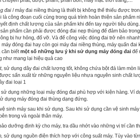
n chuyển phát, dược phẩm, phân bón, may mặc thời trang,…
g đai
/ máy đai niềng thùng là thiết bị không thể thiếu được tro
 là công đoạn cuối cùng trong quá trình hoàn thiện sản phẩm 
uyết định chất lượng của sản phẩm khi đến tay người tiêu dùn
ì sản phẩm cần phải được đóng đai nẹp thùng để đảm bảo trong
ng bị hư hỏng, đổ vỡ. Và để công việc đóng đai trở nên nhanh 
u máy đóng đai hay còn gọi máy đai niềng thùng, máy quấn đai k
 cần biết
một số những lưu ý khi sử dụng máy đóng đai
để 
g như mang lại hiệu quả cao
t
, sử dụng dây đai chất lượng tốt, không chứa bột đá làm mòn 
được sẩn xuất từ những nguyên liệu nhựa nguyên sinh chất lư
ây đai loại 1
sử dụng những loại máy đóng đai phù hợp với kiện hàng. Ví dụ
 sử dụng máy đóng đai thùng dạng đứng.
vệ sinh máy sau khi sử dụng. Sau khi sử dụng cần vệ sinh máy 
bên trong và ngoài thân máy.
ảo dưỡng định kỳ cho máy, tra dầu nhớt vào những vị trí cần th
,
sử dụng nguồn điện thích hợp với công suất máy. Tùy vào từ