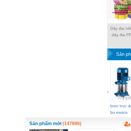
Vật liệu xây dựng
Vòng bi - Bạc đạn
Dây đai ni
Xe hơi - Phụ tùng
dây đai PP
Xe máy - Phụ tùng
nh
Xe tải - phụ tùng
Sản ph
Y khoa - Trang thiết bị
‹
bom truc 
bu ewara
Sản phẩm mới
(147896)