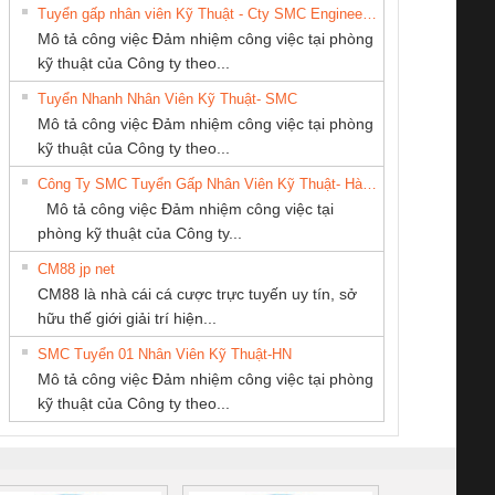
Tuyển gấp nhân viên Kỹ Thuật - Cty SMC Engineering
Mô tả công việc Đảm nhiệm công việc tại phòng
kỹ thuật của Công ty theo...
Tuyển Nhanh Nhân Viên Kỹ Thuật- SMC
CÔNG TY TNHH
CÔNG TY TNHH
CÔNG TY TNHH
 Le An Toàn
Bộ giám sát chuỗi
Bộ giám sát dòng
Bộ ng
Mô tả công việc Đảm nhiệm công việc tại phòng
KỸ THUẬT KTECH
THƯƠNG MẠI
THƯƠNG MẠI
enix Contact
tấm pin
điện chuỗi
ray W
kỹ thuật của Công ty theo...
VIỆT NAM
DỊCH VỤ KỸ
THIÊN ÂN VIỆT
6960 – PSR-
TRANSCLINIC 16I+
TRANSCLINIC 16I+
BAS 
Công Ty SMC Tuyển Gấp Nhân Viên Kỹ Thuật- Hà Nội
THUẬT ĐIỆN CƠ
NAM
SCP-
1K5 L (2433950000)
(2008130000)
(28
Mô tả công việc Đảm nhiệm công việc tại
GIA HƯNG PHÁT
/FSP/2X1/1X2
phòng kỹ thuật của Công ty...
CM88 jp net
CONG TY TNHH
CÔNG TY TNHH
CÔNG TY TNHH
CM88 là nhà cái cá cược trực tuyến uy tín, sở
TM-DV DAI DONG
KINH DOANH
MEKONG MARINE
iám sát chuỗi
Bộ chỉnh lưu nguồn
Nẹp nhôm chống
Bộ c
hữu thế giới giải trí hiện...
THANH
DỊCH VỤ XNK
SUPPLY
tấm pin
điện TRANSCLINIC
trơn Đà Nẵng
giám 
PHƯƠNG NAM
SMC Tuyển 01 Nhân Viên Kỹ Thuật-HN
SCLINIC 16I+
BKE 1K5.4
Sola
Mô tả công việc Đảm nhiệm công việc tại phòng
 (2502520000)
(7791400879)2. Giá
TRAN
kỹ thuật của Công ty theo...
1K5.4