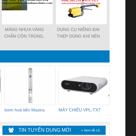
MÀNG NHỰA VÀNG
DỤNG CỤ NIỀNG ĐAI
Dụng Cụ Ni
CHẮN CÔN TRÙNG,
THÉP DÙNG KHÍ NÉN
Nhựa Dùng 
MÀNG CHỊU NHIỆT
P383. máy rút đai thép,
H45-16, dụn
KHO LẠNH, rèm nhựa
dụng cụ xiết đai thép
đai nhựa h
PVC
dùng 
›
bơm hoả tiển Mastra
MÁY CHIẾU VPL-TX7
BOM DINH
WHITE
TIN TUYỂN DỤNG MỚI
» Xem tất cả