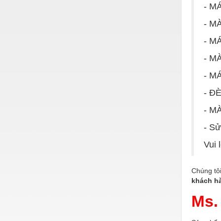
- M
Nước-Vật tư thiết bị
- M
Phốt cơ khí
- M
Sắt, thép, inox các loại
- M
Thí nghiệm-Trang thiết bị
- M
Thiết bị chiếu sáng
- Đ
Thiết bị chống sét
- M
Thiết bị an ninh
- Sử
Thiết bị công nghiệp
Vui
Thiết bị công trình
Chúng tô
Thiết bị điện
khách hà
Thiết bị giáo dục
Ms
Thiết bị khác