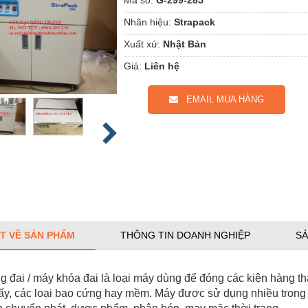
Nhãn hiệu:
Strapack
Xuất xứ:
Nhật Bản
Giá:
Liên hệ
EMAIL MUA HÀNG
ẾT VỀ SẢN PHẨM
THÔNG TIN DOANH NGHIỆP
SẢ
 đai / máy khóa đai là loại máy dùng để đóng các kiện hàng th
ấy, các loại bao cứng hay mềm. Máy được sử dụng nhiều trong