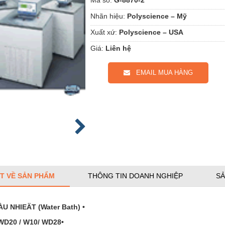
Nhãn hiệu:
Polyscience – Mỹ
Xuất xứ:
Polyscience – USA
Giá:
Liên hệ
EMAIL MUA HÀNG
ẾT VỀ SẢN PHẨM
THÔNG TIN DOANH NGHIỆP
SẢ
U NHIEÄT (Water Bath) •
WD20 / W10/ WD28•