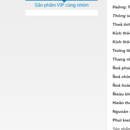
Sản phẩm VIP cùng nhóm
Dịch vụ - Thi công
Haõng: P
Thông số
Điện công nghiệp
Theå tích
Điện gia dụng
Kích thö
Điện Lạnh
Kích thö
Đóng tàu Thiết bị
Troïng l
Đúc chính xác Thiết bị
Thang nh
Ñoä phaâ
Dụng cụ cầm tay
Ñoä chín
Dụng cụ cắt gọt
Ñoä ñoàn
Dụng cụ điện
Ñieàu kh
Dụng cụ đo
Hieån th
Gỗ - Trang thiết bị
Nguoàn 
Phuï kie
Hàn cắt - Thiết bị
Sản phẩm