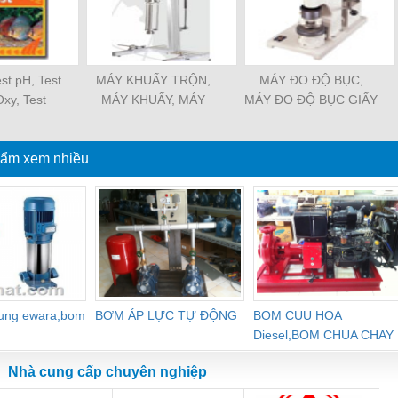
est pH, Test
MÁY KHUẤY TRỘN,
MÁY ĐO ĐỘ BỤC,
Oxy, Test
MÁY KHUẤY, MÁY
MÁY ĐO ĐỘ BỤC GIẤY
O4,hộp test
ĐỒNG HÓA
CARTON, MÁY NÉN
 nhanh độ
THÙNG CARTON
orine, test
ẩm xem nhiều
c...
dung ewara,bom
BƠM ÁP LỰC TỰ ĐỘNG
BOM CUU HOA
Diesel,BOM CHUA CHAY
Nhà cung cấp chuyên nghiệp