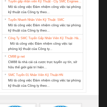
Tuyển gấp nhân viên Kỹ Thuật - Cty SMC Engineering
Mô tả công việc Đảm nhiệm công việc tại phòng
kỹ thuật của Công ty theo...
Tuyển Nhanh Nhân Viên Kỹ Thuật- SMC
CÔNG TY CỔ
Cty TNHH TM QC
CÔNG TY TNHH
 Le An Toàn
Bộ giám sát chuỗi
Bộ giám sát dòng
Bộ ng
Mô tả công việc Đảm nhiệm công việc tại phòng
PHẦN TỰ ĐỘNG
Ba Miền
KINH DOANH
enix Contact
tấm pin
điện chuỗi
ray W
kỹ thuật của Công ty theo...
TIẾN HƯNG
DỊCH VỤ XNK
6960 – PSR-
TRANSCLINIC 16I+
TRANSCLINIC 16I+
BAS 
Công Ty SMC Tuyển Gấp Nhân Viên Kỹ Thuật- Hà Nội
PHƯƠNG NAM
SCP-
1K5 L (2433950000)
(2008130000)
(28
Mô tả công việc Đảm nhiệm công việc tại
/FSP/2X1/1X2
phòng kỹ thuật của Công ty...
CM88 jp net
CÔNG TY TNHH
CÔNG TY TNHH
Tan Dong Cang
CM88 là nhà cái cá cược trực tuyến uy tín, sở
THƯƠNG MẠI
KỸ THUẬT KTECH
company LTD
iám sát chuỗi
Bộ chỉnh lưu nguồn
Nẹp nhôm chống
Bộ c
hữu thế giới giải trí hiện...
DỊCH VỤ KỸ
VIỆT NAM
tấm pin
điện TRANSCLINIC
trơn Đà Nẵng
giám 
THUẬT ĐIỆN CƠ
SMC Tuyển 01 Nhân Viên Kỹ Thuật-HN
SCLINIC 16I+
BKE 1K5.4
Sola
GIA HƯNG PHÁT
Mô tả công việc Đảm nhiệm công việc tại phòng
 (2502520000)
(7791400879)2. Giá
TRAN
kỹ thuật của Công ty theo...
1K5.4