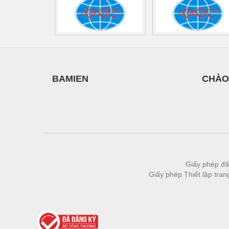
Vật liệu xây dựng
Vòng bi - Bạc đạn
Xe hơi - Phụ tùng
Xe máy - Phụ tùng
BAMIEN
CHÀO
Xe tải - phụ tùng
Y khoa - Trang thiết bị
Giấy phép đă
Giấy phép Thiết lập tra