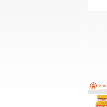
Hóa chất-Trang thiết bị
Kệ công nghiệp
Khí nén - Thiết bị
Khuôn mẫu - Phụ tùng
Lọc công nghiệp
Máy công cụ - Phụ tùng
Mỏ - Trang thiết bị
Mô tơ - Hộp số
Môi trường - Thiết bị
Nâng hạ - Trang thiết bị
Sản 
Nội - Ngoại thất - văn phòng
Nồi hơi - Trang thiết bị
Nông nghiệp - Thiết bị