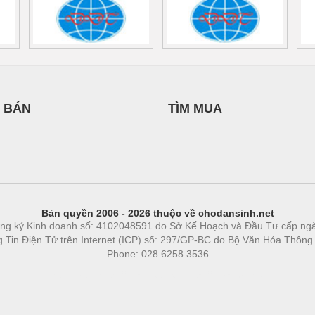
 BÁN
TÌM MUA
Bản quyền 2006 - 2026 thuộc về chodansinh.net
ng ký Kinh doanh số: 4102048591 do Sở Kế Hoạch và Đầu Tư cấp ng
ng Tin Điện Tử trên Internet (ICP) số: 297/GP-BC do Bộ Văn Hóa Thông
Phone: 028.6258.3536
Phòng trọ
|
https://bdsgroup.vn
https://kqxs123.com