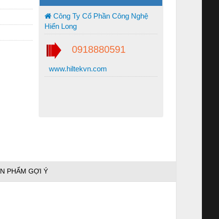
Công Ty Cổ Phần Công Nghệ
Hiển Long
0918880591
www.hiltekvn.com
N PHẨM GỢI Ý