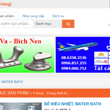
 hàng)
Sản phẩm
Nhà cung cấp
Dịch vụ
Danh mục
V
, WATER BATH
MỤC SẢN PHẨM
»
Y khoa - Trang thiết bị
BỂ ĐIỀU NHIỆT, WATER BATH
Mã số:
G-8870-2