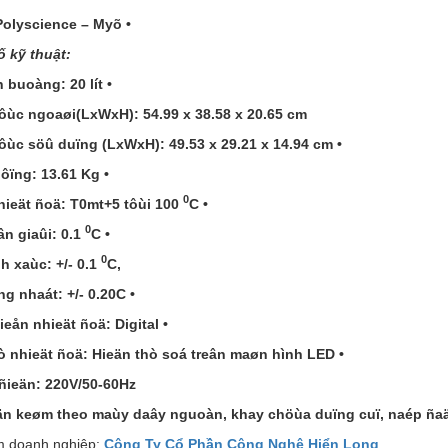
olyscience – Myõ •
 kỹ thuật:
 buoàng: 20 lít •
ôùc ngoaøi(LxWxH): 54.99 x 38.58 x 20.65 cm
ôùc söû duïng (LxWxH): 49.53 x 29.21 x 14.94 cm •
öôïng: 13.61 Kg •
0
ieät ñoä: T0mt+5 tôùi 100
C •
0
n giaûi: 0.1
C •
0
h xaùc: +/- 0.1
C,
g nhaát: +/- 0.20C •
ieån nhieät ñoä:
Digital •
ò nhieät ñoä: Hieän thò soá treân maøn hình LED •
ñieän: 220V/50-60Hz
än keøm theo maùy daây nguoàn, khay chöùa duïng cuï, naép ñaä
 doanh nghiệp:
Công Ty Cổ Phần Công Nghệ Hiển Long