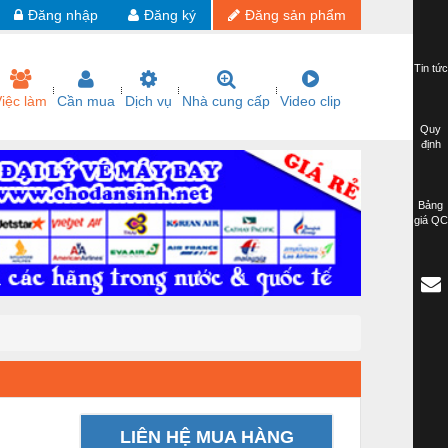
Đăng nhập
Đăng ký
Đăng sản phẩm
Tin tức
iệc làm
Cần mua
Dịch vụ
Nhà cung cấp
Video clip
Quy
định
Bảng
giá QC
LIÊN HỆ MUA HÀNG