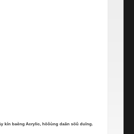
y kín baèng Acrylic, höôùng daãn söû duïng.