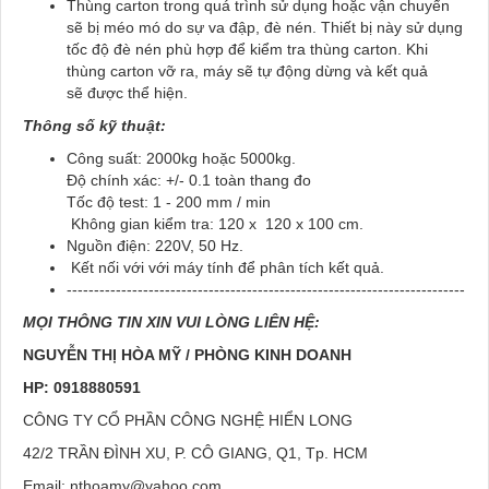
Thùng carton trong quá trình sử dụng hoặc vận chuyển
sẽ bị méo mó do sự va đập, đè nén. Thiết bị này sử dụng
tốc độ đè nén phù hợp để kiểm tra thùng carton. Khi
thùng carton vỡ ra, máy sẽ tự động dừng và kết quả
sẽ được thể hiện.
Thông số kỹ thuật:
Công suất: 2000kg hoặc 5000kg.
Độ chính xác: +/- 0.1 toàn thang đo
Tốc độ test: 1 - 200 mm / min
Không gian kiểm tra: 120 x 120 x 100 cm.
Nguồn điện: 220V, 50 Hz.
Kết nối với với máy tính để phân tích kết quả.
-------------------------------------------------------------------------
MỌI THÔNG TIN XIN VUI LÒNG LIÊN HỆ:
NGUYỄN THỊ HÒA MỸ / PHÒNG KINH DOANH
HP: 0918880591
CÔNG TY CỔ PHẦN CÔNG NGHỆ HIỂN LONG
42/2 TRẦN ĐÌNH XU, P. CÔ GIANG, Q1, Tp. HCM
Email:
nthoamy@yahoo.com