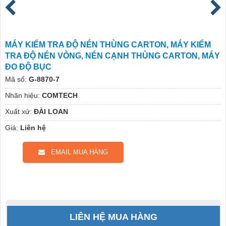
MÁY KIỂM TRA ĐỘ NÉN THÙNG CARTON, MÁY KIỂM
TRA ĐỘ NÉN VÒNG, NÉN CẠNH THÙNG CARTON, MÁY
ĐO ĐỘ BỤC
Mã số:
G-8870-7
Nhãn hiệu:
COMTECH
Xuất xứ:
ĐÀI LOAN
Giá:
Liên hệ
EMAIL MUA HÀNG
LIÊN HỆ MUA HÀNG