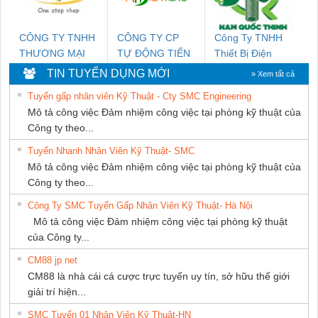
PHÁT
CÔNG TY TNHH
CÔNG TY CP
Công Ty TNHH
THƯƠNG MẠI
TỰ ĐỘNG TIẾN
Thiết Bị Điện
THIÊN ÂN VIỆT
HƯNG
Nam Quốc Thịnh
TIN TUYỂN DỤNG MỚI
» Xem tất cả
NAM
Tuyển gấp nhân viên Kỹ Thuật - Cty SMC Engineering
Mô tả công việc Đảm nhiệm công việc tại phòng kỹ thuật của
Công ty theo...
Tuyển Nhanh Nhân Viên Kỹ Thuật- SMC
Mô tả công việc Đảm nhiệm công việc tại phòng kỹ thuật của
Công ty theo...
Công Ty SMC Tuyển Gấp Nhân Viên Kỹ Thuật- Hà Nội
Mô tả công việc Đảm nhiệm công việc tại phòng kỹ thuật
của Công ty...
CM88 jp net
CM88 là nhà cái cá cược trực tuyến uy tín, sở hữu thế giới
giải trí hiện...
SMC Tuyển 01 Nhân Viên Kỹ Thuật-HN