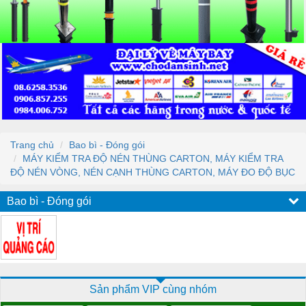
Trang chủ
Bao bì - Đóng gói
MÁY KIỂM TRA ĐỘ NÉN THÙNG CARTON, MÁY KIỂM TRA
ĐỘ NÉN VÒNG, NÉN CẠNH THÙNG CARTON, MÁY ĐO ĐỘ BỤC
Bao bì - Đóng gói
Sản phẩm VIP cùng nhóm