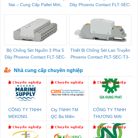
Nai – Cung Cấp Pallet Mới,
Dây Phoenix Contact FLT-SEC-
C
Pallet Cũ Giá Tốt
P-T1-3S-264/50-FM - 2909589
Bộ Chống Sét Nguồn 3 Pha 5
Thiết Bị Chống Sét Lan Truyền
B
Dây Phoenix Contact FLT-SEC-
Phoenix Contact PLT-SEC-T3-
P-T1-3S-440/35-FM - 2908264
230-FM-PT - 2907928
Nhà cung cấp chuyên nghiệp
CÔNG TY TNHH
Cty TNHH TM
CÔNG TY TNHH
MEKONG
QC Ba Miền
THƯƠNG MẠI
MARINE SUPPLY
DỊCH VỤ KỸ
THUẬT ĐIỆN CƠ
GIA HƯNG