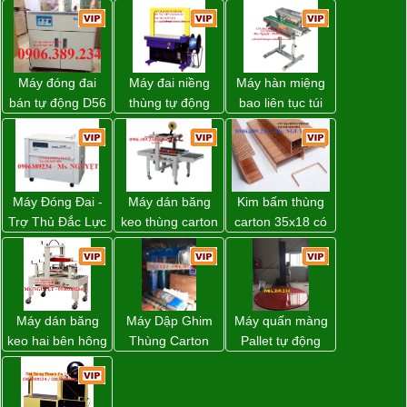
Máy đóng đai
Máy đai niềng
Máy hàn miệng
bán tự động D56
thùng tự động
bao liên tục túi
Strapack
DBA-200 giá tốt
nằm nghiêng.
Máy Đóng Đai -
Máy dán băng
Kim bấm thùng
Trợ Thủ Đắc Lực
keo thùng carton
carton 35x18 có
Cho Mọi Doanh
WP-5050RL
sẵn giá rẻ toàn
Nghiệp Trong
chính hãng
quốc
Khâu Đóng Gói
Máy dán băng
Máy Dập Ghim
Máy quấn màng
keo hai bên hông
Thùng Carton
Pallet tự động
thùng carton
Wp-1200 Chính
WP-55 xuất xứ
WP-5050SA giá
Hãng Đài Loan
Đài Loan
rẻ Miền Nam