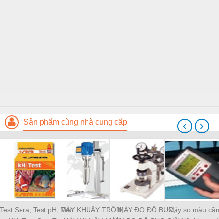
Sản phẩm cùng nhà cung cấp
‹
›
Test Sera, Test pH, Test
MÁY KHUẤY TRỘN,
MÁY ĐO ĐỘ BỤC,
Máy so màu cầm