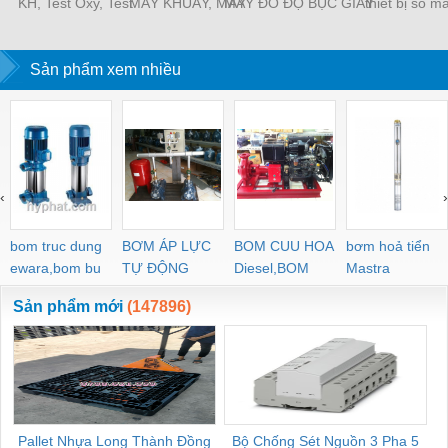
KH, Test Oxy, Test
MÁY KHUẤY, MÁY
MÁY ĐO ĐỘ BỤC GIẤY
thiết bị so m
NH3, Test PO4,hộp test
ĐỒNG HÓA
CARTON, MÁY NÉN
sera, test nhanh độ
THÙNG CARTON
cứng, test clorine, test
Sản phẩm xem nhiều
khí độc...
‹
›
bom truc dung
BƠM ÁP LỰC
BOM CUU HOA
bơm hoả tiển
ewara,bom bu
TỰ ĐỘNG
Diesel,BOM
Mastra
ewara
CHUA CHAY
Sản phẩm mới
(147896)
Pallet Nhựa Long Thành Đồng
Bộ Chống Sét Nguồn 3 Pha 5