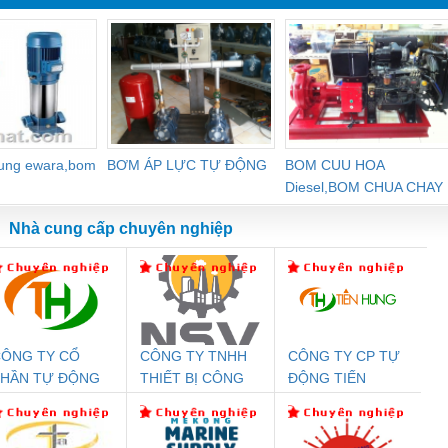
dung ewara,bom
BƠM ÁP LỰC TỰ ĐỘNG
BOM CUU HOA
Diesel,BOM CHUA CHAY
Nhà cung cấp chuyên nghiệp
ÔNG TY CỔ
CÔNG TY TNHH
CÔNG TY CP TỰ
Đệm An Toàn
Rơ Le An Toàn
Bộ Lặp Tín Hiệu
Rơ
PHẦN TỰ ĐỘNG
THIẾT BỊ CÔNG
ĐỘNG TIẾN
nix Contact
Phoenix Contact
PROFIBUS Phoenix
Pho
IẾN HƯNG
NGHIỆP NIHON
HƯNG
PC20-1NO-
PSR-SCP-
Contact PSI-REP-
298
SETSUBI VIỆT
24DC-SP -
24UC/ESL4/3X1/1X2/B
PROFIBUS/12MB -
NAM
700578
- 2981059
2708863
24DC