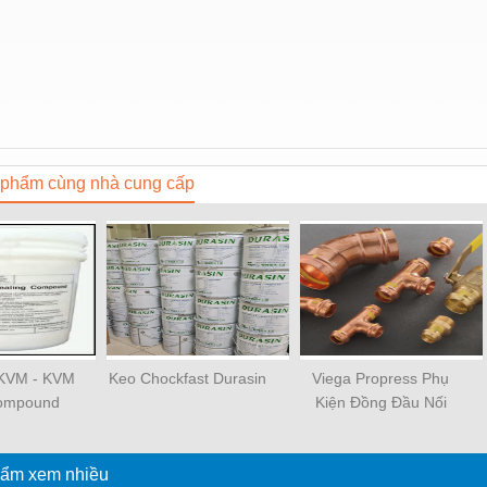
phẩm cùng nhà cung cấp
n KVM - KVM
Keo Chockfast Durasin
Viega Propress Phụ
Compound
Kiện Đồng Đầu Nối
Khuỷu Tay 45 90 Độ
Ống Nước Bằng Đồng
ẩm xem nhiều
Thau