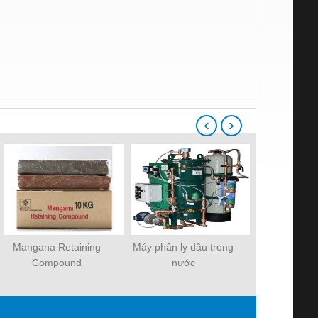
‹
›
Mangana Retaining
Máy phân ly dầu trong
Viega ProPr
Compound
nước
Viega Prop
Kiện Đồng 