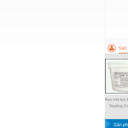
Hóa chất-Trang thiết bị
Kệ công nghiệp
Khí nén - Thiết bị
Khuôn mẫu - Phụ tùng
Lọc công nghiệp
Sản 
Máy công cụ - Phụ tùng
Mỏ - Trang thiết bị
Mô tơ - Hộp số
Môi trường - Thiết bị
Nâng hạ - Trang thiết bị
Keo trét kí
Nội - Ngoại thất - văn phòng
Sealing 
Nồi hơi - Trang thiết bị
Sản ph
Nông nghiệp - Thiết bị