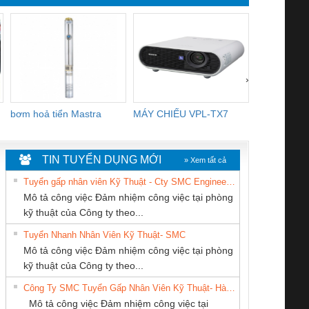
›
bơm hoả tiển Mastra
MÁY CHIẾU VPL-TX7
BOM DINH
WHITE
TIN TUYỂN DỤNG MỚI
» Xem tất cả
Tuyển gấp nhân viên Kỹ Thuật - Cty SMC Engineering
Mô tả công việc Đảm nhiệm công việc tại phòng
kỹ thuật của Công ty theo...
Tuyển Nhanh Nhân Viên Kỹ Thuật- SMC
Công ty TNHH
CÔNG TY TNHH
CONG TY TNHH
 Le An Toàn
Bộ giám sát chuỗi
Bộ giám sát dòng
Bộ ng
Mô tả công việc Đảm nhiệm công việc tại phòng
Thương Mại SX Ba
KỸ THUẬT KTECH
TM-DV DAI DONG
enix Contact
tấm pin
điện chuỗi
ray W
kỹ thuật của Công ty theo...
Miền
VIỆT NAM
THANH
6960 – PSR-
TRANSCLINIC 16I+
TRANSCLINIC 16I+
BAS 
Công Ty SMC Tuyển Gấp Nhân Viên Kỹ Thuật- Hà Nội
SCP-
1K5 L (2433950000)
(2008130000)
(28
Mô tả công việc Đảm nhiệm công việc tại
/FSP/2X1/1X2