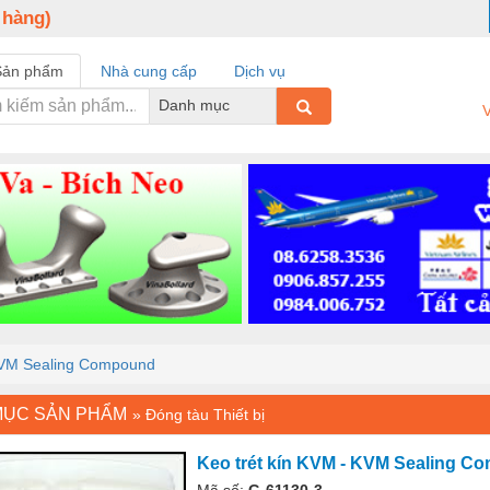
 hàng)
Sản phẩm
Nhà cung cấp
Dịch vụ
Danh mục
V
 KVM Sealing Compound
MỤC SẢN PHẨM
»
Đóng tàu Thiết bị
Keo trét kín KVM - KVM Sealing 
Mã số:
G-61130-3