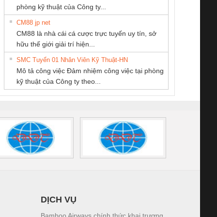
phòng kỹ thuật của Công ty...
CM88 jp net
CÔNG TY TNHH
CÔNG TY CỔ
Cty TNHH TM QC
CM88 là nhà cái cá cược trực tuyến uy tín, sở
THƯƠNG MẠI
PHẦN DÂY VÀ
Ba Miền
iám sát chuỗi
Bộ chỉnh lưu nguồn
Nẹp nhôm chống
Bộ c
hữu thế giới giải trí hiện...
DỊCH VỤ KỸ
CÁP ĐIỆN
tấm pin
điện TRANSCLINIC
trơn Đà Nẵng
giám 
THUẬT ĐIỆN CƠ
THƯỢNG ĐÌNH
SMC Tuyển 01 Nhân Viên Kỹ Thuật-HN
SCLINIC 16I+
BKE 1K5.4
Sola
GIA HƯNG PHÁT
Mô tả công việc Đảm nhiệm công việc tại phòng
 (2502520000)
(7791400879)2. Giá
TRAN
kỹ thuật của Công ty theo...
1K5.4
DỊCH VỤ
Bamboo Airways chính thức khai trương