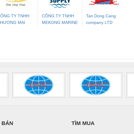
ÔNG TY TNHH
CÔNG TY TNHH
Tan Dong Cang
THƯƠNG MẠI
MEKONG MARINE
company LTD
ưu Điện AC
Mô-đun Ắc Quy UPS
Rơ Le An Toàn
Bộ g
HIÊN ÂN VIỆT
SUPPLY
 Suất Cao
Phoenix Contact
Phoenix Contact
NAM
nix Contact
QUINT-HP-
2981059 – PSR-
TRAN
INT-HP-
BAT/PB/48DC/7.0AH/PT
SCP-
1K5 H
0AC/2.5KVA/PT
- 1133819
24UC/ESL4/3X1/1X2/B
 1136815
 BÁN
TÌM MUA