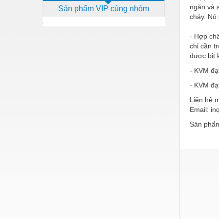
ngăn và s
Sản phẩm VIP cùng nhóm
Dịch vụ - Thi công
cháy. Nó 
Điện công nghiệp
- Hợp chấ
Điện gia dụng
chỉ cần 
được bịt 
Điện Lạnh
- KVM đạ
Đóng tàu Thiết bị
- KVM đạ
Đúc chính xác Thiết bị
Liên hệ 
Email: i
Dụng cụ cầm tay
Sản phẩm
Dụng cụ cắt gọt
Dụng cụ điện
Dụng cụ đo
Gỗ - Trang thiết bị
Hàn cắt - Thiết bị