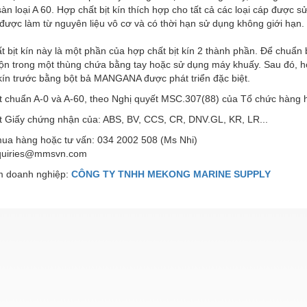
àn loại A 60. Hợp chất bịt kín thích hợp cho tất cả các loại cáp được
được làm từ nguyên liệu vô cơ và có thời hạn sử dụng không giới hạn.
t bịt kín này là một phần của hợp chất bịt kín 2 thành phần. Để chuẩn
trộn trong một thùng chứa bằng tay hoặc sử dụng máy khuấy. Sau đó, 
kín trước bằng bột bả MANGANA được phát triển đặc biệt.
t chuẩn A-0 và A-60, theo Nghị quyết MSC.307(88) của Tổ chức hàng h
t Giấy chứng nhận của: ABS, BV, CCS, CR, DNV.GL, KR, LR...
mua hàng hoặc tư vấn: 034 2002 508 (Ms Nhi)
nquiries@mmsvn.com
 doanh nghiệp:
CÔNG TY TNHH MEKONG MARINE SUPPLY