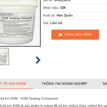
Nhãn hiệu:
DIK
Xuất xứ:
Hàn Quốc
Giá:
Liên hệ
EMAIL MUA HÀNG
ẾT VỀ SẢN PHẨM
THÔNG TIN DOANH NGHIỆP
SẢ
 bịt kín KVM - KVM Sealing Compound
t bịt kín KVM là sản phẩm lý tưởng để bịt kín chống cháy, chống khí 