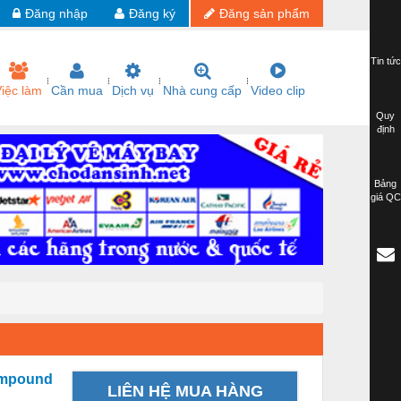
Đăng nhập
Đăng ký
Đăng sản phẩm
Tin tức
iệc làm
Cần mua
Dịch vụ
Nhà cung cấp
Video clip
Quy
định
Bảng
giá QC
Compound
LIÊN HỆ MUA HÀNG