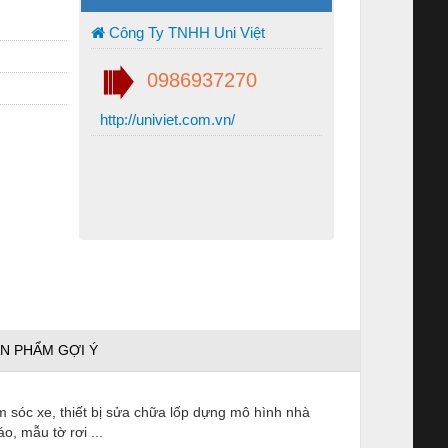
Công Ty TNHH Uni Việt
0986937270
http://univiet.com.vn/
N PHẨM GỢI Ý
m sóc xe, thiết bị sửa chữa lốp dựng mô hình nhà
o, mẫu tờ rơi ...