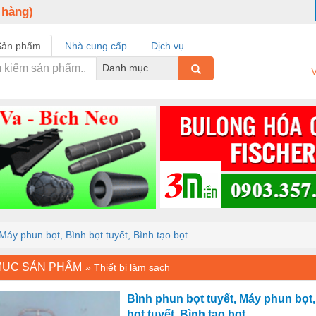
 hàng)
Sản phẩm
Nhà cung cấp
Dịch vụ
Danh mục
V
Máy phun bọt, Bình bọt tuyết, Bình tạo bọt.
MỤC SẢN PHẨM
»
Thiết bị làm sạch
Bình phun bọt tuyết, Máy phun bọt,
bọt tuyết, Bình tạo bọt.