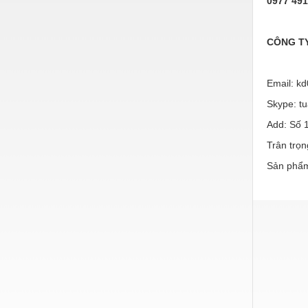
0977 491
Nước-Vật tư thiết bị
Phốt cơ khí
CÔNG TY
Sắt, thép, inox các loại
Email: k
Thí nghiệm-Trang thiết bị
Skype: t
Thiết bị chiếu sáng
Add: Số 
Thiết bị chống sét
Trân trọn
Thiết bị an ninh
Sản phẩm
Thiết bị công nghiệp
Thiết bị công trình
Thiết bị điện
Thiết bị giáo dục
Thiết bị khác