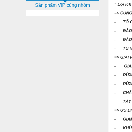
" Lợi íc
Sản phẩm VIP cùng nhóm
Dịch vụ - Thi công
=>
CUNG
Điện công nghiệp
-
TỔ 
Điện gia dụng
-
ĐÀO
Điện Lạnh
-
ĐÀO
-
TƯ 
Đóng tàu Thiết bị
=>
GIẢI
Đúc chính xác Thiết bị
-
GIẢ
Dụng cụ cầm tay
-
RỬA
Dụng cụ cắt gọt
-
RỬA
Dụng cụ điện
-
CHĂ
-
TẨY
Dụng cụ đo
=>
ƯU Đ
Gỗ - Trang thiết bị
-
GIẢ
Hàn cắt - Thiết bị
-
KHỬ