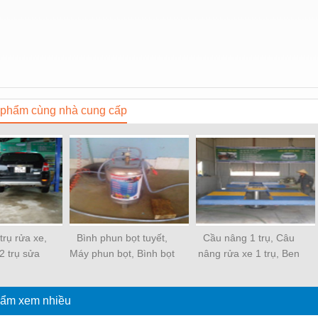
phẩm cùng nhà cung cấp
trụ rửa xe,
Bình phun bọt tuyết,
Cầu nâng 1 trụ, Câu
2 trụ sửa
Máy phun bọt, Bình bọt
nâng rửa xe 1 trụ, Ben
cầu nâng 2
tuyết, Bình tạo bọt.
nâng rửa xe .
y lực
ẩm xem nhiều