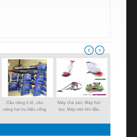
‹
›
Cầu nâng ô tô, cầu
Máy chà sàn, Máy hút
Bàn nâng sử
nâng hai trụ kiểu cổng
bụi, Máy nén khí đầu
máy, Bàn nân
giằng trên, cầu nâng
nổ, Thiết bị sửa chữa
sửa xe, cầu nâng sửa
làm lốp di động.
chữa.