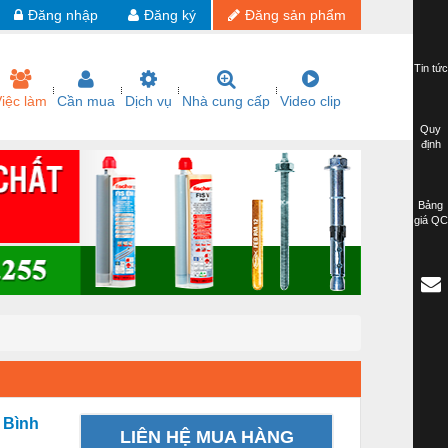
Đăng nhập
Đăng ký
Đăng sản phẩm
Tin tức
iệc làm
Cần mua
Dịch vụ
Nhà cung cấp
Video clip
Quy
định
Bảng
giá QC
 Bình
LIÊN HỆ MUA HÀNG