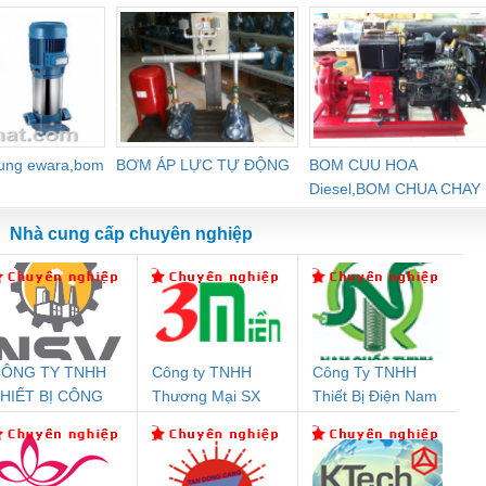
dung ewara,bom
BƠM ÁP LỰC TỰ ĐỘNG
BOM CUU HOA
Diesel,BOM CHUA CHAY
Nhà cung cấp chuyên nghiệp
ÔNG TY TNHH
Công ty TNHH
Công Ty TNHH
Đệm An Toàn
Rơ Le An Toàn
Bộ Lặp Tín Hiệu
Rơ
HIẾT BỊ CÔNG
Thương Mại SX
Thiết Bị Điện Nam
nix Contact
Phoenix Contact
PROFIBUS Phoenix
Pho
GHIỆP NIHON
Ba Miền
Quốc Thịnh
PC20-1NO-
PSR-SCP-
Contact PSI-REP-
298
ETSUBI VIỆT
24DC-SP -
24UC/ESL4/3X1/1X2/B
PROFIBUS/12MB -
NAM
700578
- 2981059
2708863
24DC