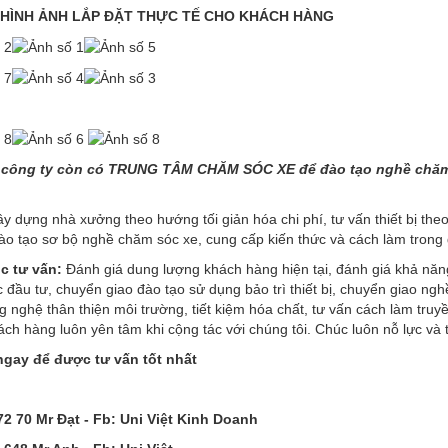
HÌNH ẢNH LẮP ĐẶT THỰC TẾ CHO KHÁCH HÀNG
 công ty còn có TRUNG TÂM CHĂM SÓC XE để đào tạo nghề chăm s
y dựng nhà xưởng theo hướng tối giản hóa chi phí, tư vấn thiết bị t
đào tạo sơ bộ nghề chăm sóc xe, cung cấp kiến thức và cách làm trong gi
c tư vấn:
Đánh giá dung lượng khách hàng hiện tại, đánh giá khả năng 
đầu tư, chuyển giao đào tạo sử dụng bảo trì thiết bị, chuyển giao ngh
 nghệ thân thiện môi trường, tiết kiệm hóa chất, tư vấn cách làm tru
ch hàng luôn yên tâm khi cộng tác với chúng tôi. Chúc luôn nỗ lực và 
ngay để được tư vấn tốt nhất
:
72 70 Mr Đạt - Fb:
Uni Việt Kinh Doanh