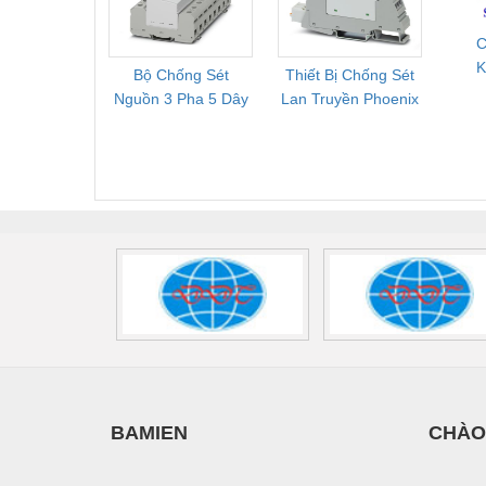
2909589
C
K
Bộ Chống Sét
Thiết Bị Chống Sét
Bộ L
D
Nguồn 3 Pha 5 Dây
Lan Truyền Phoenix
Công
Phoenix Contact
Contact PLT-SEC-
Phoe
FLT-SEC-P-T1-3S-
T3-230-FM-PT -
QU
440/35-FM -
2907928
UPS/23
2908264
-
BAMIEN
CHÀO