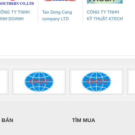
ÔNG TY TNHH
Tan Dong Cang
CÔNG TY TNHH
INH DOANH
company LTD
KỸ THUẬT KTECH
ưu Điện AC
Mô-đun Ắc Quy UPS
Rơ Le An Toàn
Bộ g
ỊCH VỤ XNK
VIỆT NAM
 Suất Cao
Phoenix Contact
Phoenix Contact
PHƯƠNG NAM
nix Contact
QUINT-HP-
2981059 – PSR-
TRAN
INT-HP-
BAT/PB/48DC/7.0AH/PT
SCP-
1K5 H
0AC/2.5KVA/PT
- 1133819
24UC/ESL4/3X1/1X2/B
 1136815
 BÁN
TÌM MUA