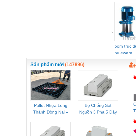
Vật liệu xây dựng
Vòng bi - Bạc đạn
Xe hơi - Phụ tùng
‹
Xe máy - Phụ tùng
bom truc 
Xe tải - phụ tùng
bu ewara
Y khoa - Trang thiết bị
Sản phẩm mới
(147896)
C
Pallet Nhựa Long
Bộ Chống Sét
Rơ Le 
T
Thành Đồng Nai –
Nguồn 3 Pha 5 Dây
Phoe
N
Cung Cấp Pallet
Phoenix Contact
PSR-
S
Mới, Pallet Cũ Giá
FLT-SEC-P-T1-3S-
1NC-
Tốt
264/50-FM -
2