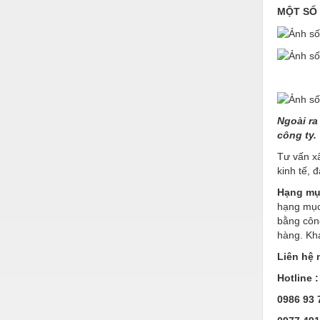
Hóa chất-Trang thiết bị
MỘT SỐ 
Kệ công nghiệp
Khí nén - Thiết bị
Khuôn mẫu - Phụ tùng
Lọc công nghiệp
Ngoài ra
Máy công cụ - Phụ tùng
công ty.
Tư vấn xâ
Mỏ - Trang thiết bị
kinh tế, 
Mô tơ - Hộp số
Hạng mụ
hạng mục 
Môi trường - Thiết bị
bằng công
Nâng hạ - Trang thiết bị
hàng. Khá
Liên hệ 
Nội - Ngoại thất - văn phòng
Hotline 
Nồi hơi - Trang thiết bị
0986 93 
Nông nghiệp - Thiết bị