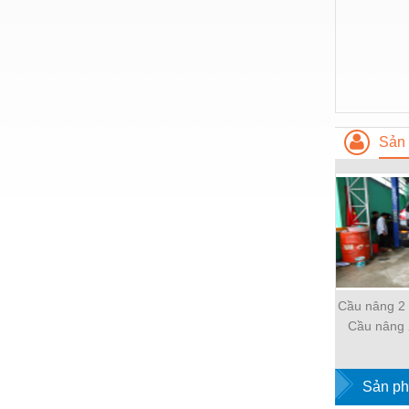
Thiết bị làm sạch
Thiết bị sơn - Sơn
Thiết bị nhà bếp
Thiết bị nhiệt
Thiêt bị PCCC
Sản 
Thiết bị truyền động
Thiết bị văn phòng
Thiết bị viễn thông
Thủy lực-Thiết bị
Thủy sản - Trang thiết bị
Cầu nâng 2 
Cầu nâng 
Tự động hoá
chữa ô tô, 
trụ thủ
Van - Co các loại
Sản ph
Vật liệu mài mòn