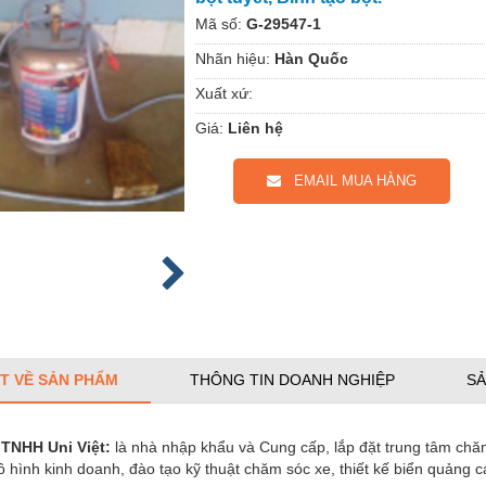
Mã số:
G-29547-1
Nhãn hiệu:
Hàn Quốc
Xuất xứ:
Giá:
Liên hệ
EMAIL MUA HÀNG
ẾT VỀ SẢN PHẨM
THÔNG TIN DOANH NGHIỆP
SẢ
 TNHH Uni Việt:
là nhà nhập khẩu và Cung cấp, lắp đặt trung tâm chă
hình kinh doanh, đào tạo kỹ thuật chăm sóc xe, thiết kế biển quảng cá