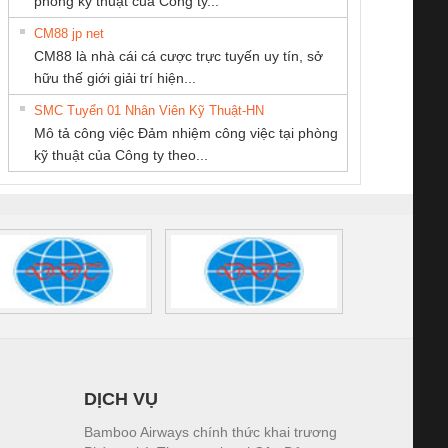
phòng kỹ thuật của Công ty...
CM88 jp net
CÔNG TY TNHH
Cty TNHH TM QC
CÔNG TY TNHH
CM88 là nhà cái cá cược trực tuyến uy tín, sở
THƯƠNG MẠI
Ba Miền
THƯƠNG MẠI
iám sát chuỗi
Bộ chỉnh lưu nguồn
Nẹp nhôm chống
Bộ c
hữu thế giới giải trí hiện...
THIÊN ÂN VIỆT
DỊCH VỤ KỸ
tấm pin
điện TRANSCLINIC
trơn Đà Nẵng
giám 
NAM
THUẬT ĐIỆN CƠ
SMC Tuyển 01 Nhân Viên Kỹ Thuật-HN
SCLINIC 16I+
BKE 1K5.4
Sola
GIA HƯNG PHÁT
Mô tả công việc Đảm nhiệm công việc tại phòng
 (2502520000)
(7791400879)2. Giá
TRAN
kỹ thuật của Công ty theo...
1K5.4
DỊCH VỤ
Bamboo Airways chính thức khai trương