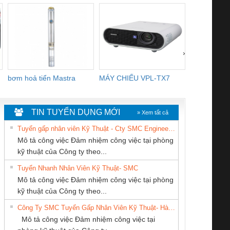
›
bơm hoả tiển Mastra
MÁY CHIẾU VPL-TX7
BOM DINH
WHITE
TIN TUYỂN DỤNG MỚI
» Xem tất cả
Tuyển gấp nhân viên Kỹ Thuật - Cty SMC Engineering
Mô tả công việc Đảm nhiệm công việc tại phòng
kỹ thuật của Công ty theo...
Tuyển Nhanh Nhân Viên Kỹ Thuật- SMC
CÔNG TY TNHH
CÔNG TY CỔ
CONG TY TNHH
 Le An Toàn
Bộ giám sát chuỗi
Bộ giám sát dòng
Bộ ng
Mô tả công việc Đảm nhiệm công việc tại phòng
MEKONG MARINE
PHẦN DÂY VÀ
TM-DV DAI DONG
enix Contact
tấm pin
điện chuỗi
ray W
kỹ thuật của Công ty theo...
SUPPLY
CÁP ĐIỆN
THANH
6960 – PSR-
TRANSCLINIC 16I+
TRANSCLINIC 16I+
BAS 
Công Ty SMC Tuyển Gấp Nhân Viên Kỹ Thuật- Hà Nội
THƯỢNG ĐÌNH
SCP-
1K5 L (2433950000)
(2008130000)
(28
Mô tả công việc Đảm nhiệm công việc tại
/FSP/2X1/1X2