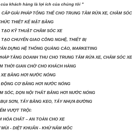
h của khách hàng là lợi ích của chúng tôi "
 CẤP GIẢI PHÁP TỔNG THỂ CHO TRUNG TÂM RỬA XE, CHĂM SÓ
CHỨC THIẾT KẾ MẶT BẰNG
 TẠO KỸ THUẬT CHĂM SÓC XE
 TẠO CHUYỂN GIAO CÔNG NGHỆ, THIẾT BỊ
VẤN DỰNG HỆ THỐNG QUẢNG CÁO, MARKETING
 PHÁP TĂNG DOANH THU CHO TRUNG TÂM RỬA XE, CHĂM SÓC XE
M THỜI GIAN CHỜ CHO KHÁCH HÀNG
 XE BẰNG HƠI NƯỚC NÓNG
 ĐỘNG CƠ BẰNG HƠI NƯỚC NÓNG
M SÓC, DỌN NỘI THẤT BẰNG HƠI NƯỚC NÓNG
 BỤI SƠN, TẨY BĂNG KEO, TẨY NHỰA ĐƯỜNG
IỂM VƯỢT TRỘI:
M HÓA CHẤT – AN TOÀN CHO XE
 MÙI - DIỆT KHUẨN - KHỬ NẤM MỐC