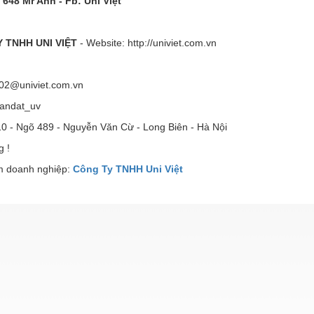
 648 Mr Anh - Fb: Uni Việt
 TNHH UNI VIỆT
- Website: http://univiet.com.vn
d02@univiet.com.vn
uandat_uv
10 - Ngõ 489 - Nguyễn Văn Cừ - Long Biên - Hà Nội
g !
 doanh nghiệp:
Công Ty TNHH Uni Việt