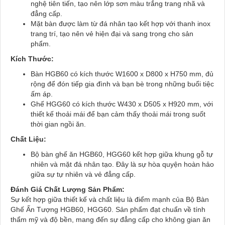
nghệ tiên tiến, tạo nên lớp sơn màu trắng trang nhã và
đẳng cấp.
Mặt bàn được làm từ đá nhân tạo kết hợp với thanh inox
trang trí, tạo nên vẻ hiện đại và sang trọng cho sản
phẩm.
Kích Thước:
Bàn HGB60 có kích thước W1600 x D800 x H750 mm, đủ
rộng để đón tiếp gia đình và bạn bè trong những buổi tiệc
ấm áp.
Ghế HGG60 có kích thước W430 x D505 x H920 mm, với
thiết kế thoải mái để bạn cảm thấy thoải mái trong suốt
thời gian ngồi ăn.
Chất Liệu:
Bộ bàn ghế ăn HGB60, HGG60 kết hợp giữa khung gỗ tự
nhiên và mặt đá nhân tạo. Đây là sự hòa quyện hoàn hảo
giữa sự tự nhiên và vẻ đẳng cấp.
Đánh Giá Chất Lượng Sản Phẩm:
Sự kết hợp giữa thiết kế và chất liệu là điểm mạnh của Bộ Bàn
Ghế Ấn Tượng HGB60, HGG60. Sản phẩm đạt chuẩn về tính
thẩm mỹ và độ bền, mang đến sự đẳng cấp cho không gian ăn