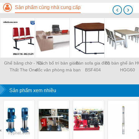
Sản phẩm cùng nhà cung cấp
‹
›
Ghế băng chờ - Nội
Cách bố trí bàn giám
Bàn sofa gia đình
Bộ bàn ghế ăn H
Thất The One
đốc văn phòng mà bạn
BSF404
HGG60
cần biết
Sản phẩm xem nhiều
‹
›