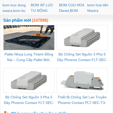
bom truc dung
BƠM ÁP LỰC
BOM CUU HOA
bơm hoả tiển
ewara,bom bu
TỰ ĐỘNG
Diesel,BOM
Mastra
ewara
CHUA CHAY
Sản phẩm mới
(147896)
Pallet Nhựa Long Thành Đồng
Bộ Chống Sét Nguồn 3 Pha 5
Nai – Cung Cấp Pallet Mới,
Dây Phoenix Contact FLT-SEC-
C
Pallet Cũ Giá Tốt
P-T1-3S-264/50-FM - 2909589
Bộ Chống Sét Nguồn 3 Pha 5
Thiết Bị Chống Sét Lan Truyền
B
Dây Phoenix Contact FLT-SEC-
Phoenix Contact PLT-SEC-T3-
P-T1-3S-440/35-FM - 2908264
230-FM-PT - 2907928