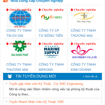
Nhà cung cấp chuyên nghiệp
CONG TY TNHH
CÔNG TY CP
CÔNG TY TNHH
TM-DV DAI
TỰ ĐỘNG TIẾN
THƯƠNG MẠI
DONG THANH
HƯNG
THIÊN ÂN VIỆT
NAM
CÔNG TY TNHH
CÔNG TY TNHH
CÔNG TY TNHH
THƯƠNG MẠI
MEKONG
KINH DOANH
DỊCH VỤ KỸ
MARINE
DỊCH VỤ XNK
TIN TUYỂN DỤNG MỚI
» Xem tất cả
THUẬT ĐIỆN CƠ
SUPPLY
PHƯƠNG NAM
Tuyển gấp nhân viên Kỹ Thuật - Cty SMC Engineering
GIA HƯNG PHÁT
Mô tả công việc Đảm nhiệm công việc tại phòng kỹ thuật của
Công ty theo...
Tuyển Nhanh Nhân Viên Kỹ Thuật- SMC