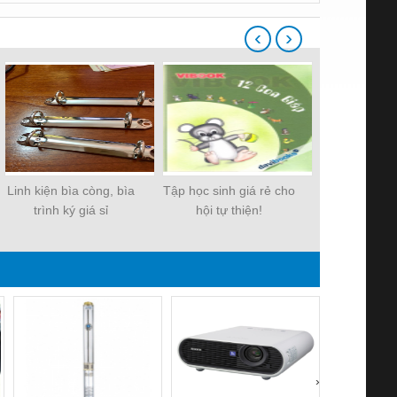
‹
›
Linh kiện bìa còng, bìa
Tập học sinh giá rẻ cho
Tập giá rẻ 
trình ký giá sỉ
hội tự thiện!
500
›