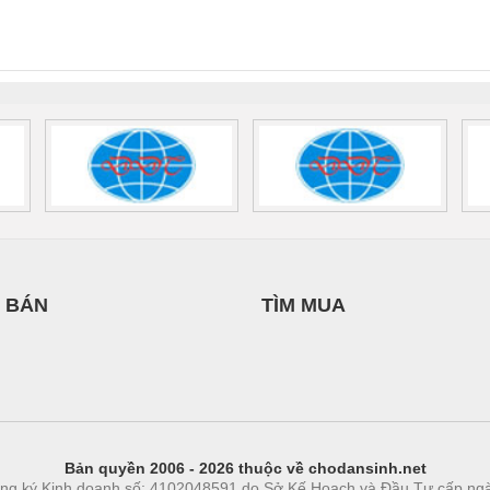
INT-HP-
BAT/PB/48DC/7.0AH/PT
SCP-
1K5 H
0AC/2.5KVA/PT
- 1133819
24UC/ESL4/3X1/1X2/B
 1136815
 BÁN
TÌM MUA
Bản quyền 2006 - 2026 thuộc về chodansinh.net
ng ký Kinh doanh số: 4102048591 do Sở Kế Hoạch và Đầu Tư cấp ng