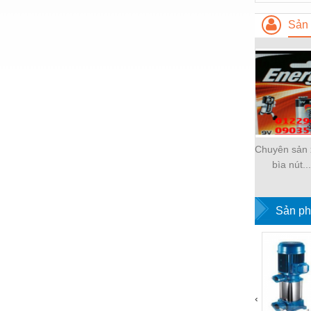
Nước-Vật tư thiết bị
Sản 
Phốt cơ khí
Sắt, thép, inox các loại
Thí nghiệm-Trang thiết bị
Thiết bị chiếu sáng
Thiết bị chống sét
Chuyên sản x
bìa nút...
Thiết bị an ninh
Thiết bị công nghiệp
Sản ph
Thiết bị công trình
Thiết bị điện
Thiết bị giáo dục
Thiết bị khác
‹