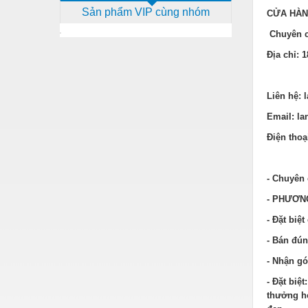
Sản phẩm VIP cùng nhóm
CỬA HÀN
Dịch vụ - Thi công
Chuyên c
Điện công nghiệp
Địa chỉ: 1
Điện gia dụng
Điện Lạnh
Liên hệ: 
Đóng tàu Thiết bị
Email: l
Điện thoạ
Đúc chính xác Thiết bị
Dụng cụ cầm tay
- Chuyên
Dụng cụ cắt gọt
- PHƯƠNG
Dụng cụ điện
- Đặt biệ
Dụng cụ đo
- Bán đún
- Nhận gó
Gỗ - Trang thiết bị
- Đặt biệ
Hàn cắt - Thiết bị
thưởng họ