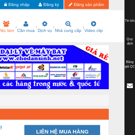
Đăng nhập
Đăng ký
Đăng sản phẩm
Tin tức
iệc làm
Cần mua
Dịch vụ
Nhà cung cấp
Video clip
Quy
định
Bảng
giá QC
!
LIÊN HỆ MUA HÀNG