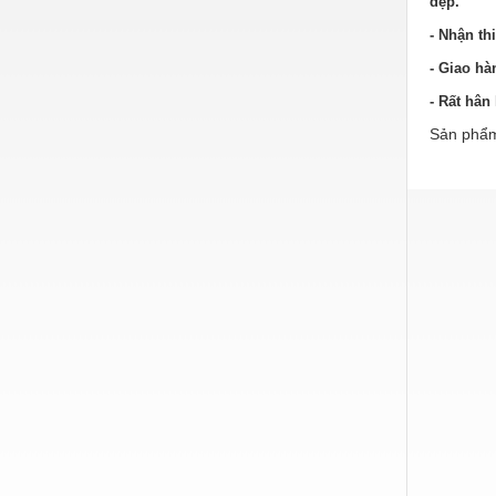
đẹp.
Hóa chất-Trang thiết bị
- Nhận th
Kệ công nghiệp
- Giao hà
Khí nén - Thiết bị
- Rất hâ
Khuôn mẫu - Phụ tùng
Sản phẩm
Lọc công nghiệp
Máy công cụ - Phụ tùng
Mỏ - Trang thiết bị
Mô tơ - Hộp số
Môi trường - Thiết bị
Nâng hạ - Trang thiết bị
Nội - Ngoại thất - văn phòng
Nồi hơi - Trang thiết bị
Nông nghiệp - Thiết bị