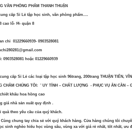
G VĂN PHÒNG PHẨM THANH THUẬN
ung cấp Sỉ Lẻ tập học sinh, văn phòng phẩm….
8 cao lỗ- f4- quận 8
lan chi 01229660939- 0903528081
anchi280281@gmail.com
i: 0903528081 hoặc 01229660939
 cung cấp Sỉ Lẻ các loại tập học sinh 96trang, 200trang THUẬN TIẾN, 
 CHÂM CHÚNG TÔI: ' UY TÍNH – CHẤT LƯỢNG - PHỤC VỤ ÂN CẦN – G
t chiết khấu hoa hồng cao
g giá nhà sản xuất quy định .
i quà theo yêu cầu của quý khách.
t: Cùng chung tay chia sẻ với quý khách hàng. Cửa hàng chúng tôi chuyê
c sinh nghèo hiếu học vùng sâu, vùng xa với giá rẻ nhất, tốt nhất, ư