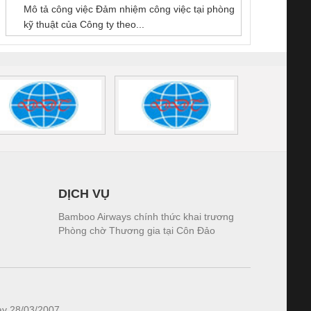
GIA HƯNG PHÁT
Mô tả công việc Đảm nhiệm công việc tại phòng
 (2502520000)
(7791400879)2. Giá
TRAN
kỹ thuật của Công ty theo...
1K5.4
DỊCH VỤ
Bamboo Airways chính thức khai trương
Phòng chờ Thương gia tại Côn Đảo
ày 28/03/2007