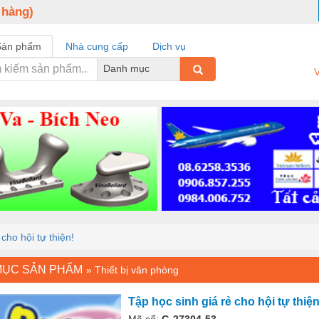
 hàng)
Sản phẩm
Nhà cung cấp
Dịch vụ
Danh mục
V
cho hội tự thiện!
MỤC SẢN PHẨM
»
Thiết bị văn phòng
Tập học sinh giá rẻ cho hội tự thiện
Mã số:
G-27304-53