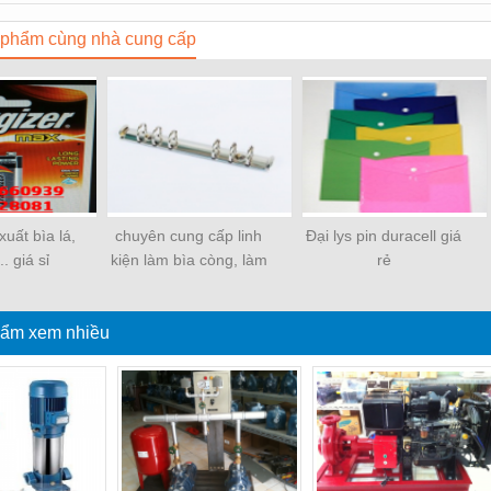
phẩm cùng nhà cung cấp
uất bìa lá,
chuyên cung cấp linh
Đại lys pin duracell giá
.. giá sỉ
kiện làm bìa còng, làm
rẻ
sổ
ẩm xem nhiều