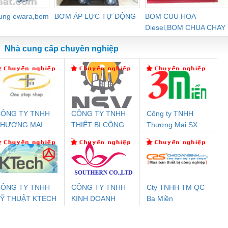
dung ewara,bom
BƠM ÁP LỰC TỰ ĐỘNG
BOM CUU HOA
Diesel,BOM CHUA CHAY
Nhà cung cấp chuyên nghiệp
ÔNG TY TNHH
CÔNG TY TNHH
Công ty TNHH
Đệm An Toàn
Rơ Le An Toàn
Bộ Lặp Tín Hiệu
Rơ
THƯƠNG MẠI
THIẾT BỊ CÔNG
Thương Mại SX
nix Contact
Phoenix Contact
PROFIBUS Phoenix
Pho
HIÊN ÂN VIỆT
NGHIỆP NIHON
Ba Miền
PC20-1NO-
PSR-SCP-
Contact PSI-REP-
298
NAM
SETSUBI VIỆT
24DC-SP -
24UC/ESL4/3X1/1X2/B
PROFIBUS/12MB -
NAM
700578
- 2981059
2708863
24DC
ÔNG TY TNHH
CÔNG TY TNHH
Cty TNHH TM QC
Ỹ THUẬT KTECH
KINH DOANH
Ba Miền
ưu Điện AC
Mô-đun Ắc Quy UPS
Rơ Le An Toàn
Bộ g
IỆT NAM
DỊCH VỤ XNK
 Suất Cao
Phoenix Contact
Phoenix Contact
PHƯƠNG NAM
nix Contact
QUINT-HP-
2981059 – PSR-
TRAN