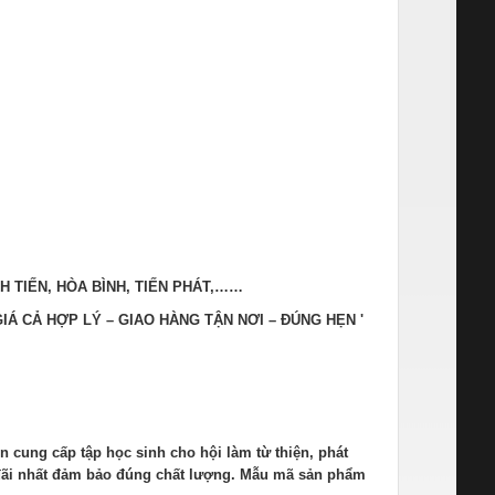
VĨNH TIẾN, HÒA BÌNH, TIẾN PHÁT,……
IÁ CẢ HỢP LÝ – GIAO HÀNG TẬN NƠI – ĐÚNG HẸN '
n cung cấp tập học sinh cho hội làm từ thiện, phát
u đãi nhất đảm bảo đúng chất lượng. Mẫu mã sản phẩm