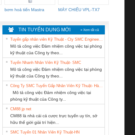
bơm hoả tiển Mastra
MÁY CHIẾU VPL-TX7
BOM DINH
WHITE
TIN TUYỂN DỤNG MỚI
» Xem tất cả
Tuyển gấp nhân viên Kỹ Thuật - Cty SMC Engineering
Mô tả công việc Đảm nhiệm công việc tại phòng
kỹ thuật của Công ty theo...
Tuyển Nhanh Nhân Viên Kỹ Thuật- SMC
Tan Dong Cang
CÔNG TY CP TỰ
Công Ty TNHH
 Le An Toàn
Bộ giám sát chuỗi
Bộ giám sát dòng
Bộ ng
Mô tả công việc Đảm nhiệm công việc tại phòng
company LTD
ĐỘNG TIẾN
Thiết Bị Điện Nam
enix Contact
tấm pin
điện chuỗi
ray W
kỹ thuật của Công ty theo...
HƯNG
Quốc Thịnh
6960 – PSR-
TRANSCLINIC 16I+
TRANSCLINIC 16I+
BAS 
Công Ty SMC Tuyển Gấp Nhân Viên Kỹ Thuật- Hà Nội
SCP-
1K5 L (2433950000)
(2008130000)
(28
Mô tả công việc Đảm nhiệm công việc tại
/FSP/2X1/1X2
phòng kỹ thuật của Công ty...
CM88 jp net
CÔNG TY TNHH
CÔNG TY TNHH
CÔNG TY CỔ
CM88 là nhà cái cá cược trực tuyến uy tín, sở
THƯƠNG MẠI
MEKONG MARINE
PHẦN TỰ ĐỘNG
iám sát chuỗi
Bộ chỉnh lưu nguồn
Nẹp nhôm chống
Bộ c
hữu thế giới giải trí hiện...
DỊCH VỤ KỸ
SUPPLY
TIẾN HƯNG
tấm pin
điện TRANSCLINIC
trơn Đà Nẵng
giám 
THUẬT ĐIỆN CƠ
SMC Tuyển 01 Nhân Viên Kỹ Thuật-HN
SCLINIC 16I+
BKE 1K5.4
Sola