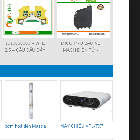
1010000000 – WPE
MICO PRO BẢO VỆ
ĐẦU CẮM VA
2.5 – CẦU ĐẤU DÂY
MẠCH ĐIỆN TỬ -
7000-29021-
NỐI ĐẤT –
9000-41092-0101000 -
SVS VALV
WEIDMULLER-
MICO PRO
FORM A 18M
TIENHUNGTECH
ELECTRONIC
WIREA
CIRCUIT
PROTECTION, 2
CHANNELS
›
bơm hoả tiển Mastra
MÁY CHIẾU VPL-TX7
BOM DINH
WHITE