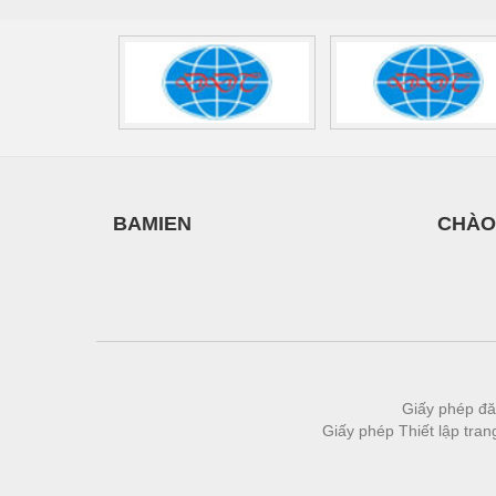
Thiết bị làm sạch
Thiết bị sơn - Sơn
Thiết bị nhà bếp
Thiết bị nhiệt
Thiêt bị PCCC
Thiết bị truyền động
BAMIEN
CHÀO
Thiết bị văn phòng
Thiết bị viễn thông
Thủy lực-Thiết bị
Thủy sản - Trang thiết bị
Tự động hoá
Giấy phép đă
Giấy phép Thiết lập tra
Van - Co các loại
Vật liệu mài mòn