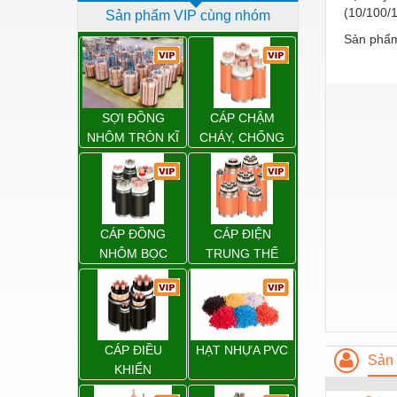
(10/100/
Sản phẩm VIP cùng nhóm
Dịch vụ - Thi công
Sản phẩm
Điện công nghiệp
Điện gia dụng
Điện Lạnh
SỢI ĐỒNG
CÁP CHẬM
NHÔM TRÒN KĨ
CHÁY, CHỐNG
Đóng tàu Thiết bị
THUẬT ĐIỆN
CHÁY
Đúc chính xác Thiết bị
Dụng cụ cầm tay
CÁP ĐỒNG
CÁP ĐIỆN
Dụng cụ cắt gọt
NHÔM BỌC
TRUNG THẾ
Dụng cụ điện
Dụng cụ đo
Gỗ - Trang thiết bị
CÁP ĐIỀU
HẠT NHỰA PVC
Sản 
Hàn cắt - Thiết bị
KHIỂN