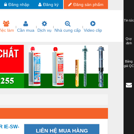
Đăng nhập
Đăng ký
Đăng sản phẩm
Tin tức
iệc làm
Cần mua
Dịch vụ
Nhà cung cấp
Video clip
Quy
định
Bảng
giá QC
 IE-SW-
LIÊN HỆ MUA HÀNG