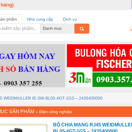
 hàng)
Sản phẩm
Nhà cung cấp
Dịch vụ
Danh mục
V
5 WEIDMULLER IE-SW-BL05-4GT-1GS – 2435400000
MỤC SẢN PHẨM
»
Điện công nghiệp
BỘ CHIA MẠNG RJ45 WEIDMULLER
BL05-4GT-1GS – 2435400000