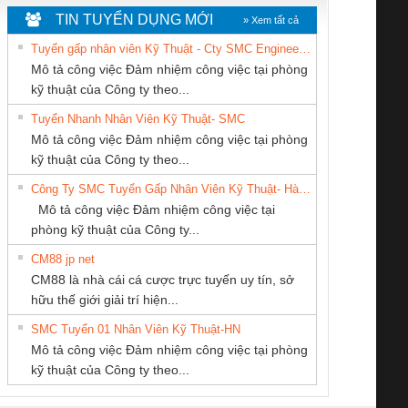
TIN TUYỂN DỤNG MỚI
» Xem tất cả
Tuyển gấp nhân viên Kỹ Thuật - Cty SMC Engineering
Mô tả công việc Đảm nhiệm công việc tại phòng
kỹ thuật của Công ty theo...
Tuyển Nhanh Nhân Viên Kỹ Thuật- SMC
CÔNG TY CP TỰ
CÔNG TY CỔ
Công ty TNHH
 Le An Toàn
Bộ giám sát chuỗi
Bộ giám sát dòng
Bộ ng
Mô tả công việc Đảm nhiệm công việc tại phòng
ĐỘNG TIẾN
PHẦN TỰ ĐỘNG
Thương Mại SX
enix Contact
tấm pin
điện chuỗi
ray W
kỹ thuật của Công ty theo...
HƯNG
TIẾN HƯNG
Ba Miền
6960 – PSR-
TRANSCLINIC 16I+
TRANSCLINIC 16I+
BAS 
Công Ty SMC Tuyển Gấp Nhân Viên Kỹ Thuật- Hà Nội
SCP-
1K5 L (2433950000)
(2008130000)
(28
Mô tả công việc Đảm nhiệm công việc tại
/FSP/2X1/1X2
phòng kỹ thuật của Công ty...
CM88 jp net
CONG TY TNHH
CÔNG TY TNHH
Công Ty TNHH
CM88 là nhà cái cá cược trực tuyến uy tín, sở
TM-DV DAI DONG
KỸ THUẬT KTECH
Thiết Bị Điện Nam
iám sát chuỗi
Bộ chỉnh lưu nguồn
Nẹp nhôm chống
Bộ c
hữu thế giới giải trí hiện...
THANH
VIỆT NAM
Quốc Thịnh
tấm pin
điện TRANSCLINIC
trơn Đà Nẵng
giám 
SMC Tuyển 01 Nhân Viên Kỹ Thuật-HN
SCLINIC 16I+
BKE 1K5.4
Sola
Mô tả công việc Đảm nhiệm công việc tại phòng
 (2502520000)
(7791400879)2. Giá
TRAN
kỹ thuật của Công ty theo...
1K5.4