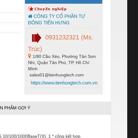
CÔNG TY CỔ PHẦN TỰ
ĐỘNG TIẾN HƯNG
0931232321 (Ms.
Trúc)
1/80 Cầu Xéo, Phường Tân Sơn
Nhì, Quận Tân Phú, TP. Hồ Chí
Minh
sales01@tienhungtech.com
https://www.tienhungtech.com.vn
N PHẨM GỢI Ý
5 10/100/1000BaseT(X), 1 * cổng kết hợp