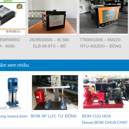
 EMPARRO
2828550000 – IE-SW-
7760051005 – EM220-
A - 9000-
ELB-08-8TX – BỘ
RTU-4DI2DO – ĐỒNG
62020 -
CHIA MẠNG 8 CỔNG
HỒ ĐO DÒNG ĐIỆN,
O IP67
RJ45 – WEIDMULLER
ĐO ĐIỆN ÁP –
PPLY 1-
ẩm xem nhiều
WEIDMULLER
SE
dung ewara,bom
BƠM ÁP LỰC TỰ ĐỘNG
BOM CUU HOA
Diesel,BOM CHUA CHAY