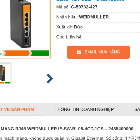
Mã số:
G-59732-427
Nhãn hiệu:
WEIDMULLER
Xuất xứ:
Đức
Giá:
Liên hệ
EMAIL MUA HÀNG
ẾT VỀ SẢN PHẨM
THÔNG TIN DOANH NGHIỆP
SẢ
 MẠNG RJ45 WEIDMULLER IE-SW-BL05-4GT-1GS – 2435400000
n mạch mạng, không được quản lý, Gigabit Ethernet, Số cổng: 4 * RJ4