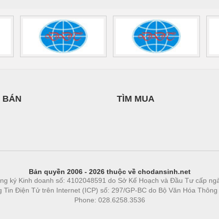
 BÁN
TÌM MUA
Bản quyền 2006 - 2026 thuộc về chodansinh.net
ng ký Kinh doanh số: 4102048591 do Sở Kế Hoạch và Đầu Tư cấp ng
ng Tin Điện Tử trên Internet (ICP) số: 297/GP-BC do Bộ Văn Hóa Thông
Phone: 028.6258.3536
Phòng trọ
|
https://bdsgroup.vn
https://kqxs123.com