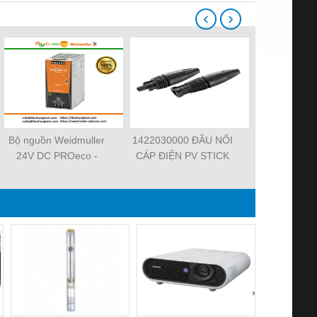
‹
›
Bộ nguồn Weidmuller
1422030000 ĐẦU NỐI
101000000
24V DC PROeco -
CÁP ĐIỆN PV STICK
2.5 – CẦU 
TIENHUNGTECH
SET
NỐI ĐẤ
WEIDMUL
TIENHUN
›