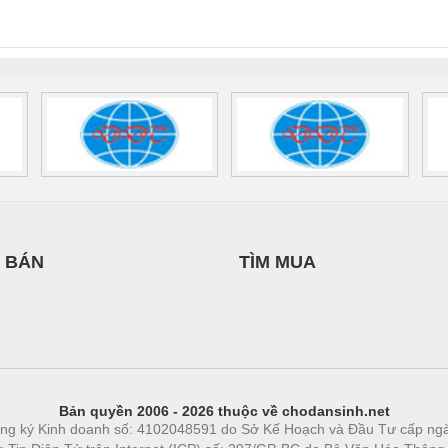
0AC/2.5KVA/PT
- 1133819
24UC/ESL4/3X1/1X2/B
 1136815
 BÁN
TÌM MUA
Bản quyền 2006 - 2026 thuộc về chodansinh.net
ng ký Kinh doanh số: 4102048591 do Sở Kế Hoạch và Đầu Tư cấp ng