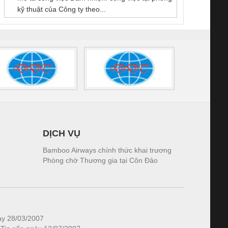
kỹ thuật của Công ty theo...
1K5.4
DỊCH VỤ
Bamboo Airways chính thức khai trương
Phòng chờ Thương gia tại Côn Đảo
ày 28/03/2007