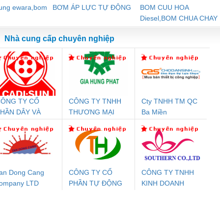
dung ewara,bom
BƠM ÁP LỰC TỰ ĐỘNG
BOM CUU HOA
Diesel,BOM CHUA CHAY
Nhà cung cấp chuyên nghiệp
ÔNG TY CỔ
CÔNG TY TNHH
Cty TNHH TM QC
Đệm An Toàn
Rơ Le An Toàn
Bộ Lặp Tín Hiệu
Rơ
HẦN DÂY VÀ
THƯƠNG MẠI
Ba Miền
nix Contact
Phoenix Contact
PROFIBUS Phoenix
Pho
ÁP ĐIỆN
DỊCH VỤ KỸ
PC20-1NO-
PSR-SCP-
Contact PSI-REP-
298
THƯỢNG ĐÌNH
THUẬT ĐIỆN CƠ
24DC-SP -
24UC/ESL4/3X1/1X2/B
PROFIBUS/12MB -
GIA HƯNG PHÁT
700578
- 2981059
2708863
24DC
an Dong Cang
CÔNG TY CỔ
CÔNG TY TNHH
ompany LTD
PHẦN TỰ ĐỘNG
KINH DOANH
ưu Điện AC
Mô-đun Ắc Quy UPS
Rơ Le An Toàn
Bộ g
TIẾN HƯNG
DỊCH VỤ XNK
 Suất Cao
Phoenix Contact
Phoenix Contact
PHƯƠNG NAM
nix Contact
QUINT-HP-
2981059 – PSR-
TRAN
INT-HP-
BAT/PB/48DC/7.0AH/PT
SCP-
1K5 H