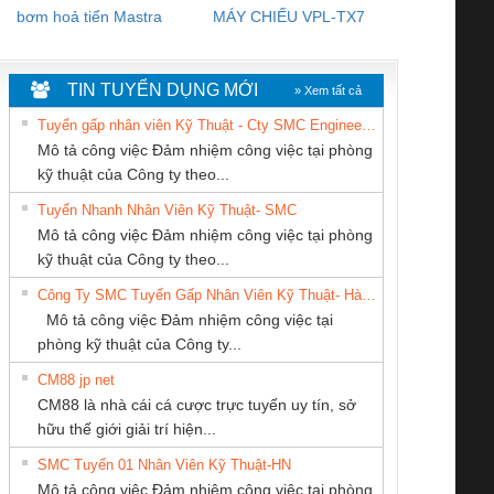
bơm hoả tiển Mastra
MÁY CHIẾU VPL-TX7
BOM DINH
WHITE
TIN TUYỂN DỤNG MỚI
» Xem tất cả
Tuyển gấp nhân viên Kỹ Thuật - Cty SMC Engineering
Mô tả công việc Đảm nhiệm công việc tại phòng
kỹ thuật của Công ty theo...
Tuyển Nhanh Nhân Viên Kỹ Thuật- SMC
CÔNG TY TNHH
Công Ty TNHH
CÔNG TY TNHH
 Le An Toàn
Bộ giám sát chuỗi
Bộ giám sát dòng
Bộ ng
Mô tả công việc Đảm nhiệm công việc tại phòng
THIẾT BỊ CÔNG
Thiết Bị Điện Nam
THƯƠNG MẠI
enix Contact
tấm pin
điện chuỗi
ray W
kỹ thuật của Công ty theo...
NGHIỆP NIHON
Quốc Thịnh
THIÊN ÂN VIỆT
6960 – PSR-
TRANSCLINIC 16I+
TRANSCLINIC 16I+
BAS 
Công Ty SMC Tuyển Gấp Nhân Viên Kỹ Thuật- Hà Nội
SETSUBI VIỆT
NAM
SCP-
1K5 L (2433950000)
(2008130000)
(28
Mô tả công việc Đảm nhiệm công việc tại
NAM
/FSP/2X1/1X2
phòng kỹ thuật của Công ty...
CM88 jp net
Công ty TNHH
CÔNG TY TNHH
CÔNG TY CP TỰ
CM88 là nhà cái cá cược trực tuyến uy tín, sở
Thương Mại SX Ba
MEKONG MARINE
ĐỘNG TIẾN
iám sát chuỗi
Bộ chỉnh lưu nguồn
Nẹp nhôm chống
Bộ c
hữu thế giới giải trí hiện...
Miền
SUPPLY
HƯNG
tấm pin
điện TRANSCLINIC
trơn Đà Nẵng
giám 
SMC Tuyển 01 Nhân Viên Kỹ Thuật-HN
SCLINIC 16I+
BKE 1K5.4
Sola
Mô tả công việc Đảm nhiệm công việc tại phòng
 (2502520000)
(7791400879)2. Giá
TRAN