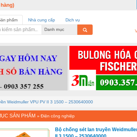
 hàng)
Sản phẩm
Nhà cung cấp
Dịch vụ
Danh mục
V
uyền Weidmuller VPU PV II 3 1500 – 2530640000
MỤC SẢN PHẨM
»
Điện công nghiệp
Bộ chống sét lan truyền Weidmull
II 3 1500 – 2530640000