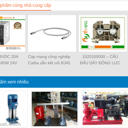
phẩm cùng nhà cung cấp
24VDC 20A
Cáp mạng công nghiệp
1020100000 – CẦU
480W 24V
Cat6a sẵn kết nối RJ45
ĐẤU DÂY ĐỘNG LỰC
38480000
Weidmüller IE-
WDU 4 –
ller -
C6FP8LD0050M40M40-
WEIDMULLER –
NGTECH
ẩm xem nhiều
D — 1165940050
TIENHUNGTECH