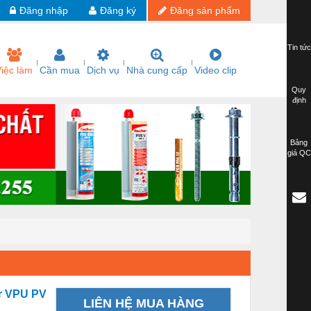
Đăng nhập
Đăng ký
Đăng sản phẩm
Tin tức
iệc làm
Cần mua
Dịch vụ
Nhà cung cấp
Video clip
Quy
định
Bảng
giá QC
er VPU PV
LIÊN HỆ MUA HÀNG