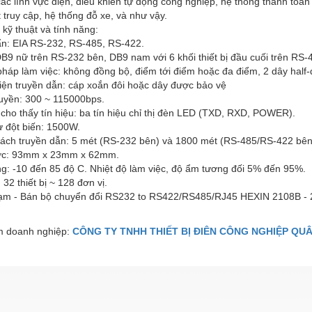
ác lĩnh vực điện, điều khiển tự động công nghiệp, hệ thống thanh toán
 truy cập, hệ thống đỗ xe, và như vậy.
kỹ thuật và tính năng:
ẩn: EIA RS-232, RS-485, RS-422.
DB9 nữ trên RS-232 bên, DB9 nam với 6 khối thiết bị đầu cuối trên RS
áp làm việc: không đồng bộ, điểm tới điểm hoặc đa điểm, 2 dây half-
iện truyền dẫn: cáp xoắn đôi hoặc dây được bảo vệ
ruyền: 300 ~ 115000bps.
cho thấy tín hiệu: ba tín hiệu chỉ thị đèn LED (TXD, RXD, POWER).
ự đột biến: 1500W.
ách truyền dẫn: 5 mét (RS-232 bên) và 1800 mét (RS-485/RS-422 bên
ớc: 93mm x 23mm x 62mm.
g: -10 đến 85 độ C. Nhiệt độ làm việc, độ ẩm tương đối 5% đến 95%.
 32 thiết bị ~ 128 đơn vị.
m - Bán bộ chuyển đổi RS232 to RS422/RS485/RJ45 HEXIN 2108B - 
 doanh nghiệp:
CÔNG TY TNHH THIẾT BỊ ĐIÊN CÔNG NGHIỆP QU