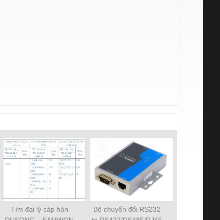
Tìm đại lý cáp hàn
Bộ chuyển đổi RS232
DUSONC – SAMWON
to RS422/RS485/RJ45