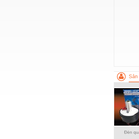
Nước-Vật tư thiết bị
Phốt cơ khí
Sắt, thép, inox các loại
Thí nghiệm-Trang thiết bị
Thiết bị chiếu sáng
Thiết bị chống sét
Thiết bị an ninh
Sản 
Thiết bị công nghiệp
Thiết bị công trình
Thiết bị điện
Thiết bị giáo dục
Thiết bị khác
Đèn qu