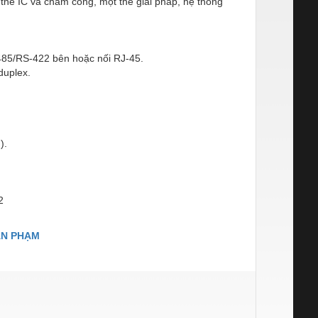
 thẻ IC và chấm công, một thẻ giải pháp, hệ thống
-485/RS-422 bên hoặc nối RJ-45.
duplex.
).
2
ÂN PHẠM