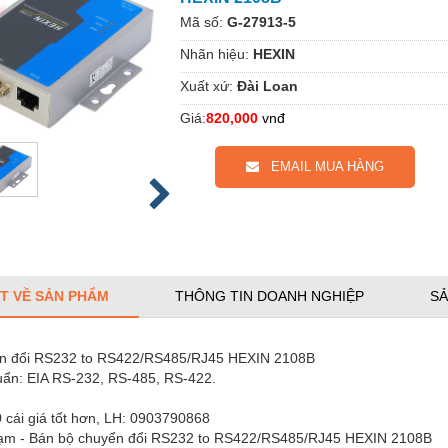
Mã số:
G-27913-5
Nhãn hiệu:
HEXIN
Xuất xứ:
Đài Loan
Giá:
820,000
vnđ
EMAIL MUA HÀNG
ẾT VỀ SẢN PHẨM
THÔNG TIN DOANH NGHIỆP
SẢ
n đổi RS232 to RS422/RS485/RJ45 HEXIN 2108B
huẩn: EIA RS-232, RS-485, RS-422.
 cái giá tốt hơn, LH: 0903790868
m - Bán bộ chuyển đổi RS232 to RS422/RS485/RJ45 HEXIN 2108B