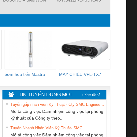
hoa hồng cao
HEXIN 2108B
›
bơm hoả tiển Mastra
MÁY CHIẾU VPL-TX7
BOM DINH
WHITE
TIN TUYỂN DỤNG MỚI
» Xem tất cả
Tuyển gấp nhân viên Kỹ Thuật - Cty SMC Engineering
Mô tả công việc Đảm nhiệm công việc tại phòng
kỹ thuật của Công ty theo...
Tuyển Nhanh Nhân Viên Kỹ Thuật- SMC
CÔNG TY CỔ
CÔNG TY TNHH
CONG TY TNHH
 Le An Toàn
Bộ giám sát chuỗi
Bộ giám sát dòng
Bộ ng
Mô tả công việc Đảm nhiệm công việc tại phòng