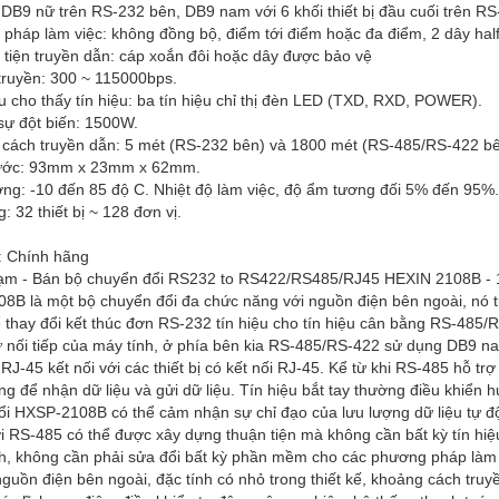
: DB9 nữ trên RS-232 bên, DB9 nam với 6 khối thiết bị đầu cuối trên 
pháp làm việc: không đồng bộ, điểm tới điểm hoặc đa điểm, 2 dây half
 tiện truyền dẫn: cáp xoắn đôi hoặc dây được bảo vệ
truyền: 300 ~ 115000bps.
u cho thấy tín hiệu: ba tín hiệu chỉ thị đèn LED (TXD, RXD, POWER).
sự đột biến: 1500W.
 cách truyền dẫn: 5 mét (RS-232 bên) và 1800 mét (RS-485/RS-422 bê
hước: 93mm x 23mm x 62mm.
ờng: -10 đến 85 độ C. Nhiệt độ làm việc, độ ẩm tương đối 5% đến 95%.
g: 32 thiết bị ~ 128 đơn vị.
: Chính hãng
m - Bán bộ chuyển đổi RS232 to RS422/RS485/RJ45 HEXIN 2108B -
8B là một bộ chuyển đổi đa chức năng với nguồn điện bên ngoài, nó 
 thay đổi kết thúc đơn RS-232 tín hiệu cho tín hiệu cân bằng RS-485/
ự nối tiếp của máy tính, ở phía bên kia RS-485/RS-422 sử dụng DB9 na
RJ-45 kết nối với các thiết bị có kết nối RJ-45. Kể từ khi RS-485 hỗ t
ng để nhận dữ liệu và gửi dữ liệu. Tín hiệu bắt tay thường điều khiển 
ổi HXSP-2108B có thể cảm nhận sự chỉ đạo của lưu lượng dữ liệu tự độ
i RS-485 có thể được xây dựng thuận tiện mà không cần bất kỳ tín h
h, không cần phải sửa đổi bất kỳ phần mềm cho các phương pháp làm
guồn điện bên ngoài, đặc tính có nhỏ trong thiết kế, khoảng cách truy