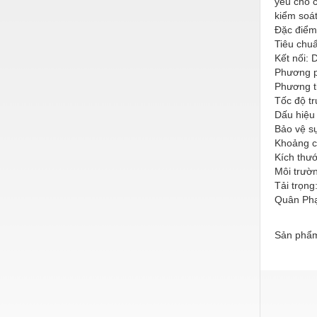
yếu cho c
Hóa chất-Trang thiết bị
kiểm soát
Kệ công nghiệp
Đặc điểm 
Tiêu chu
Khí nén - Thiết bị
Kết nối: 
Phương ph
Khuôn mẫu - Phụ tùng
Phương t
Tốc độ t
Lọc công nghiệp
Dấu hiệu 
Bảo vệ s
Máy công cụ - Phụ tùng
Khoảng c
Mỏ - Trang thiết bị
Kích thư
Môi trườn
Mô tơ - Hộp số
Tải trọng:
Quân Phạ
Môi trường - Thiết bị
Nâng hạ - Trang thiết bị
Sản phẩm
Nội - Ngoại thất - văn phòng
Nồi hơi - Trang thiết bị
Nông nghiệp - Thiết bị