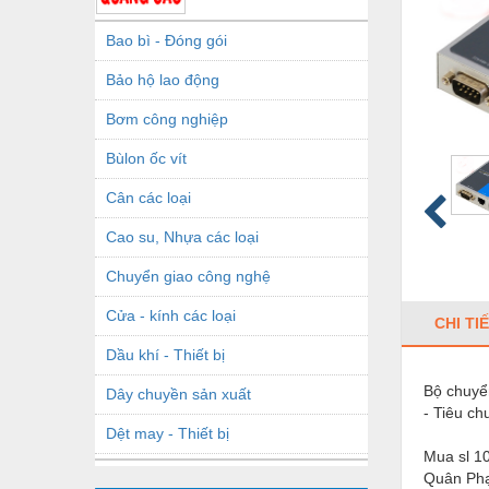
Bao bì - Đóng gói
Bảo hộ lao động
Bơm công nghiệp
Bùlon ốc vít
Cân các loại
Cao su, Nhựa các loại
Chuyển giao công nghệ
Cửa - kính các loại
CHI TI
Dầu khí - Thiết bị
Bộ chuyể
Dây chuyền sản xuất
- Tiêu c
Dệt may - Thiết bị
Mua sl 10
Dầu mỡ công nghiệp
Quân Phạ