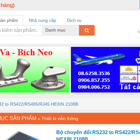
 hàng)
Sản phẩm
Nhà cung cấp
Dịch vụ
Danh mục
V
32 to RS422/RS485/RJ45 HEXIN 2108B
MỤC SẢN PHẨM
»
Thiết bị viễn thông
Bộ chuyển đổi RS232 to RS422/RS
HEXIN 2108B