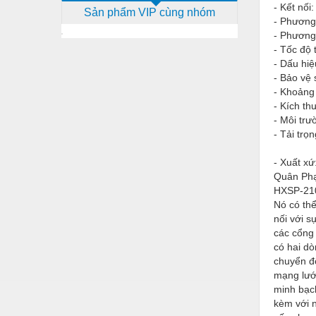
- Kết nối
Sản phẩm VIP cùng nhóm
Dịch vụ - Thi công
- Phương 
- Phương
Điện công nghiệp
- Tốc độ 
- Dấu hiệ
Điện gia dụng
- Bảo vệ 
Điện Lạnh
- Khoảng
- Kích t
Đóng tàu Thiết bị
- Môi trư
- Tải trọn
Đúc chính xác Thiết bị
- Xuất xứ
Dụng cụ cầm tay
Quân Phạ
HXSP-210
Dụng cụ cắt gọt
Nó có thể
Dụng cụ điện
nối với s
các cổng 
Dụng cụ đo
có hai dò
chuyển đ
Gỗ - Trang thiết bị
mạng lướ
minh bạc
Hàn cắt - Thiết bị
kèm với n