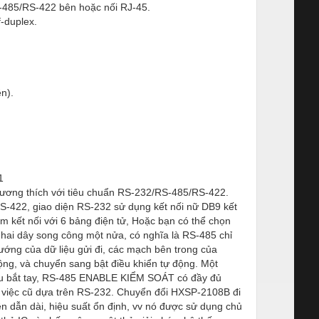
RS-485/RS-422 bên hoặc nối RJ-45.
-duplex.
n).
 1
tương thích với tiêu chuẩn RS-232/RS-485/RS-422.
RS-422, giao diện RS-232 sử dụng kết nối nữ DB9 kết
m kết nối với 6 bảng điện tử, Hoặc bạn có thể chọn
rợ hai dây song công một nửa, có nghĩa là RS-485 chỉ
hướng của dữ liệu gửi đi, các mạch bên trong của
ng, và chuyển sang bật điều khiển tự động. Một
iệu bắt tay, RS-485 ENABLE KIỂM SOÁT có đầy đủ
 việc cũ dựa trên RS-232. Chuyển đổi HXSP-2108B đi
ền dẫn dài, hiệu suất ổn định, vv nó được sử dụng chủ