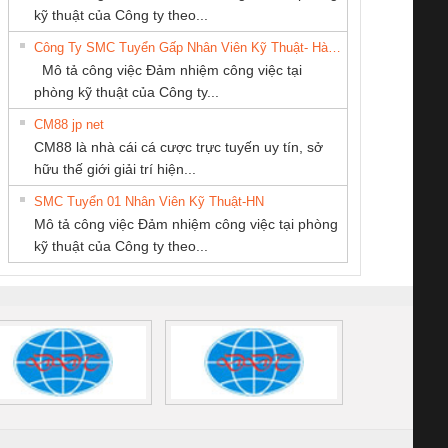
PHẦN DÂY VÀ
MEKONG MARINE
TM-DV DAI DONG
enix Contact
tấm pin
điện chuỗi
ray W
kỹ thuật của Công ty theo...
CÁP ĐIỆN
SUPPLY
THANH
6960 – PSR-
TRANSCLINIC 16I+
TRANSCLINIC 16I+
BAS 
Công Ty SMC Tuyển Gấp Nhân Viên Kỹ Thuật- Hà Nội
THƯỢNG ĐÌNH
SCP-
1K5 L (2433950000)
(2008130000)
(28
Mô tả công việc Đảm nhiệm công việc tại
/FSP/2X1/1X2
phòng kỹ thuật của Công ty...
CM88 jp net
CÔNG TY CỔ
CÔNG TY TNHH
Cty TNHH TM QC
CM88 là nhà cái cá cược trực tuyến uy tín, sở
PHẦN TỰ ĐỘNG
KINH DOANH
Ba Miền
iám sát chuỗi
Bộ chỉnh lưu nguồn
Nẹp nhôm chống
Bộ c
hữu thế giới giải trí hiện...
TIẾN HƯNG
DỊCH VỤ XNK
tấm pin
điện TRANSCLINIC
trơn Đà Nẵng
giám 
PHƯƠNG NAM
SMC Tuyển 01 Nhân Viên Kỹ Thuật-HN
SCLINIC 16I+
BKE 1K5.4
Sola
Mô tả công việc Đảm nhiệm công việc tại phòng
 (2502520000)
(7791400879)2. Giá
TRAN
kỹ thuật của Công ty theo...
1K5.4