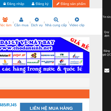
Đăng nhập
Đăng ký
Đăng sản phẩm
Tin tức
iệc làm
Cần mua
Dịch vụ
Nhà cung cấp
Video clip
Quy
định
Bảng
giá QC
485/RJ45
LIÊN HỆ MUA HÀNG