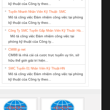
kỹ thuật của Công ty theo...
Tuyển Nhanh Nhân Viên Kỹ Thuật- SMC
CÔNG TY CỔ
CÔNG TY TNHH
CÔNG TY TNHH
 Le An Toàn
Bộ giám sát chuỗi
Bộ giám sát dòng
Bộ ng
Mô tả công việc Đảm nhiệm công việc tại phòng
PHẦN DÂY VÀ
KINH DOANH
KỸ THUẬT KTECH
enix Contact
tấm pin
điện chuỗi
ray W
kỹ thuật của Công ty theo...
CÁP ĐIỆN
DỊCH VỤ XNK
VIỆT NAM
6960 – PSR-
TRANSCLINIC 16I+
TRANSCLINIC 16I+
BAS 
Công Ty SMC Tuyển Gấp Nhân Viên Kỹ Thuật- Hà Nội
THƯỢNG ĐÌNH
PHƯƠNG NAM
SCP-
1K5 L (2433950000)
(2008130000)
(28
Mô tả công việc Đảm nhiệm công việc tại
/FSP/2X1/1X2
phòng kỹ thuật của Công ty...
CM88 jp net
CÔNG TY CP TỰ
Cty TNHH TM QC
CONG TY TNHH
CM88 là nhà cái cá cược trực tuyến uy tín, sở
ĐỘNG TIẾN
Ba Miền
TM-DV DAI DONG
iám sát chuỗi
Bộ chỉnh lưu nguồn
Nẹp nhôm chống
Bộ c
hữu thế giới giải trí hiện...
HƯNG
THANH
tấm pin
điện TRANSCLINIC
trơn Đà Nẵng
giám 
SMC Tuyển 01 Nhân Viên Kỹ Thuật-HN
SCLINIC 16I+
BKE 1K5.4
Sola
Mô tả công việc Đảm nhiệm công việc tại phòng
 (2502520000)
(7791400879)2. Giá
TRAN
kỹ thuật của Công ty theo...
1K5.4