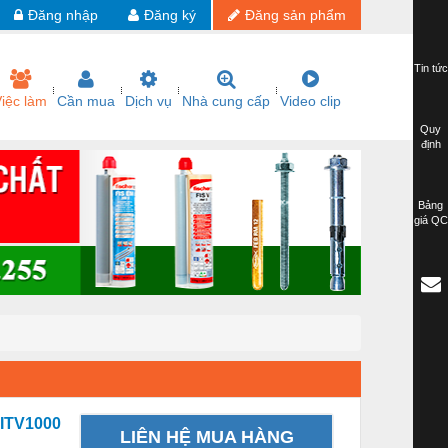
Đăng nhập
Đăng ký
Đăng sản phẩm
Tin tức
iệc làm
Cần mua
Dịch vụ
Nhà cung cấp
Video clip
Quy
định
Bảng
giá QC
 ITV1000
LIÊN HỆ MUA HÀNG