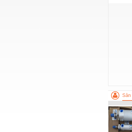
Hóa chất-Trang thiết bị
Kệ công nghiệp
Khí nén - Thiết bị
Khuôn mẫu - Phụ tùng
Lọc công nghiệp
Máy công cụ - Phụ tùng
Mỏ - Trang thiết bị
Mô tơ - Hộp số
Môi trường - Thiết bị
Sản 
Nâng hạ - Trang thiết bị
Nội - Ngoại thất - văn phòng
Nồi hơi - Trang thiết bị
Nông nghiệp - Thiết bị