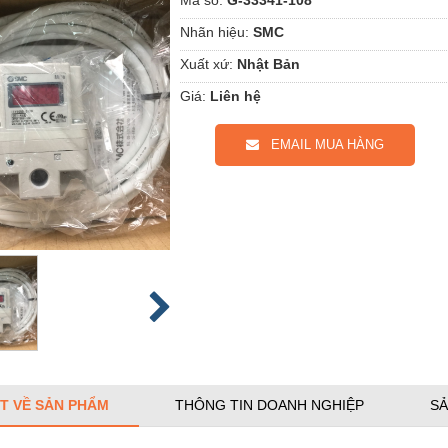
Nhãn hiệu:
SMC
Xuất xứ:
Nhật Bản
Giá:
Liên hệ
EMAIL MUA HÀNG
ẾT VỀ SẢN PHẨM
THÔNG TIN DOANH NGHIỆP
SẢ