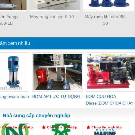
 nén Yongyi
Máy rung khí nén K-10
Máy rung khí nén SK-
x50-LB
30
ẩm xem nhiều
dung ewara,bom
BƠM ÁP LỰC TỰ ĐỘNG
BOM CUU HOA
Diesel,BOM CHUA CHAY
Nhà cung cấp chuyên nghiệp