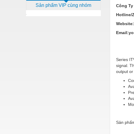
Sản phẩm VIP cùng nhóm
Công Ty
Dịch vụ - Thi công
Hotline/
Điện công nghiệp
Website
Điện gia dụng
Email:y
Điện Lạnh
Đóng tàu Thiết bị
Series IT
Đúc chính xác Thiết bị
signal. T
Dụng cụ cầm tay
output or
Con
Dụng cụ cắt gọt
Ava
Dụng cụ điện
Pr
Ava
Dụng cụ đo
Mou
Gỗ - Trang thiết bị
Sản phẩm
Hàn cắt - Thiết bị