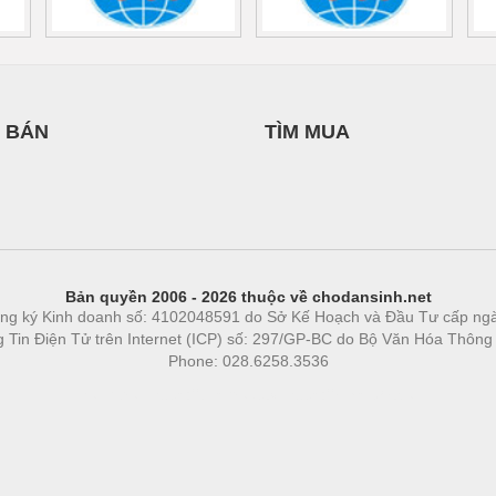
 BÁN
TÌM MUA
Bản quyền 2006 - 2026 thuộc về chodansinh.net
ng ký Kinh doanh số: 4102048591 do Sở Kế Hoạch và Đầu Tư cấp ng
ng Tin Điện Tử trên Internet (ICP) số: 297/GP-BC do Bộ Văn Hóa Thông
Phone: 028.6258.3536
Phòng trọ
|
https://bdsgroup.vn
https://kqxs123.com