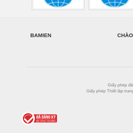
Vật liệu xây dựng
Vòng bi - Bạc đạn
Xe hơi - Phụ tùng
BAMIEN
CHÀO
Xe máy - Phụ tùng
Xe tải - phụ tùng
Y khoa - Trang thiết bị
Giấy phép đă
Giấy phép Thiết lập tra