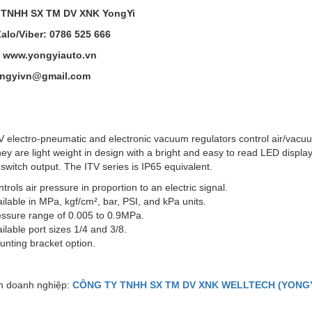
 TNHH SX TM DV XNK YongYi
Zalo/Viber: 0786 525 666
: www.yongyiauto.vn
ongyivn@gmail.com
V electro-pneumatic and electronic vacuum regulators control air/vacuum
hey are light weight in design with a bright and easy to read LED display
 switch output. The ITV series is IP65 equivalent.
trols air pressure in proportion to an electric signal.
ilable in MPa, kgf/cm², bar, PSI, and kPa units.
essure range of 0.005 to 0.9MPa.
ilable port sizes 1/4 and 3/8.
nting bracket option.
 doanh nghiệp:
CÔNG TY TNHH SX TM DV XNK WELLTECH (YONGY