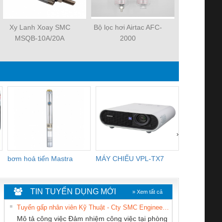
Xy Lanh Xoay SMC
Bộ lọc hơi Airtac AFC-
Xylanh k
MSQB-10A/20A
2000
MHZ2-
›
bơm hoả tiển Mastra
MÁY CHIẾU VPL-TX7
BOM DINH
WHITE
TIN TUYỂN DỤNG MỚI
» Xem tất cả
Tuyển gấp nhân viên Kỹ Thuật - Cty SMC Engineering
Mô tả công việc Đảm nhiệm công việc tại phòng