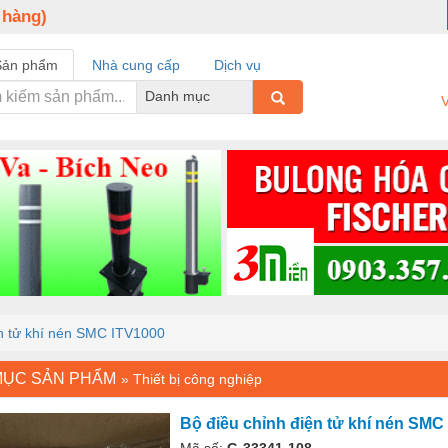
 hàng)
Sản phẩm
Nhà cung cấp
Dịch vụ
Danh mục
V
ện tử khí nén SMC ITV1000
MỤC SẢN PHẨM
»
Thiết bị công nghiệp
Bộ điều chỉnh điện tử khí nén SMC
Mã số:
G-33341-108