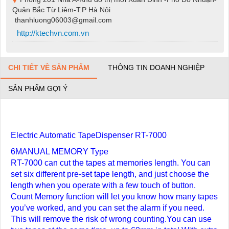
Quận Bắc Từ Liêm-T.P Hà Nội
thanhluong06003@gmail.com
http://ktechvn.com.vn
CHI TIẾT VỀ SẢN PHẨM
THÔNG TIN DOANH NGHIỆP
SẢN PHẨM GỢI Ý
Electric Automatic TapeDispenser RT-7000
6MANUAL MEMORY Type
RT-7000 can cut the tapes at memories length. You can
set six different pre-set tape length, and just choose the
length when you operate with a few touch of button.
Count Memory function will let you know how many tapes
you’ve worked, and you can set the alarm if you need.
This will remove the risk of wrong counting.You can use