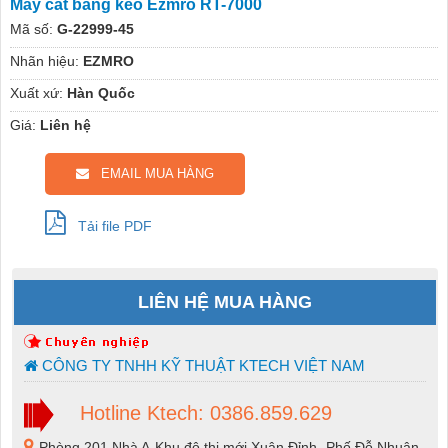
Máy cắt băng keo Ezmro RT-7000
Mã số:
G-22999-45
Nhãn hiệu:
EZMRO
Xuất xứ:
Hàn Quốc
Giá:
Liên hệ
EMAIL MUA HÀNG
Tải file PDF
LIÊN HỆ MUA HÀNG
CÔNG TY TNHH KỸ THUẬT KTECH VIỆT NAM
Hotline Ktech: 0386.859.629
Phòng 201 Nhà A-Khu đô thị mới Xuân Đỉnh -Phố Đỗ Nhuận-