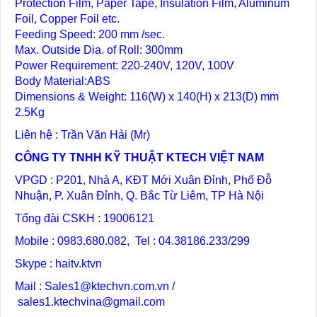
Protection Film, Paper Tape, Insulation Film, Aluminum
Foil, Copper Foil etc.
Feeding Speed: 200 mm /sec.
Max. Outside Dia. of Roll: 300mm
Power Requirement: 220-240V, 120V, 100V
Body Material:ABS
Dimensions & Weight: 116(W) x 140(H) x 213(D) mm
2.5Kg
Liên hệ : Trần Văn Hải (Mr)
CÔNG TY TNHH KỸ THUẬT KTECH VIỆT NAM
VPGD : P201, Nhà A, KĐT Mới Xuân Đỉnh, Phố Đỗ
Nhuận, P. Xuân Đỉnh, Q. Bắc Từ Liêm, TP Hà Nội
Tổng đài CSKH : 19006121
Mobile : 0983.680.082, Tel : 04.38186.233/299
Skype : haitv.ktvn
Mail :
Sales1@ktechvn.com.vn
/
sales1.ktechvina@gmail.com