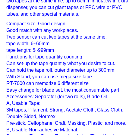
two tapes at the same time, up to 60mm in total.With extra
dispenser, you can cut giant tapes or FPC wire or PVC
tubes, and other special materials.
Compact size. Good design.
Good match with any workplaces.
Two sensor can cut two tapes at the same time.
tape width: 6~60mm
tape length: 5~999mm
Functions for tape quantity counting
Can set-up the tape quantity what you desire to cut.
Can hold the tape roll, outer diameter up to 300mm
With Stand, you can use mega size tape.
RT-7000 can memorize 6 different size
Easy change for blade set, the most consumable part
Accessories: Separator (for two rolls), Blade Oil
A, Usable Tape:
3M tapes, Filament, Strong, Acetate Cloth, Glass Cloth,
Double-Sided, Normex,
Pre-stick, Cellophane, Craft, Masking, Plastic, and more.
B, Usable Non-adhesive Material: