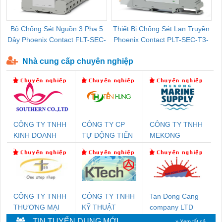
Bộ Chống Sét Nguồn 3 Pha 5
Thiết Bị Chống Sét Lan Truyền
B
Dây Phoenix Contact FLT-SEC-
Phoenix Contact PLT-SEC-T3-
P-T1-3S-440/35-FM - 2908264
230-FM-PT - 2907928
Nhà cung cấp chuyên nghiệp
CÔNG TY TNHH
CÔNG TY CP
CÔNG TY TNHH
KINH DOANH
TỰ ĐỘNG TIẾN
MEKONG
DỊCH VỤ XNK
HƯNG
MARINE
PHƯƠNG NAM
SUPPLY
CÔNG TY TNHH
CÔNG TY TNHH
Tan Dong Cang
THƯƠNG MẠI
KỸ THUẬT
company LTD
THIÊN ÂN VIỆT
KTECH VIỆT
TIN TUYỂN DỤNG MỚI
» Xem tất cả