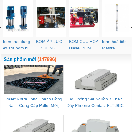
‹
›
bom truc dung
BƠM ÁP LỰC
BOM CUU HOA
bơm hoả tiển
ewara,bom bu
TỰ ĐỘNG
Diesel,BOM
Mastra
ewara
CHUA CHAY
Sản phẩm mới
(147896)
Pallet Nhựa Long Thành Đồng
Bộ Chống Sét Nguồn 3 Pha 5
Nai – Cung Cấp Pallet Mới,
Dây Phoenix Contact FLT-SEC-
C
Pallet Cũ Giá Tốt
P-T1-3S-264/50-FM - 2909589