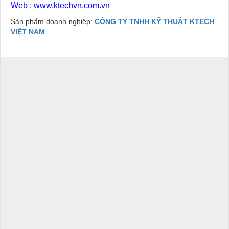
Web :
www.ktechvn.com.vn
Sản phẩm doanh nghiệp:
CÔNG TY TNHH KỸ THUẬT KTECH
VIỆT NAM