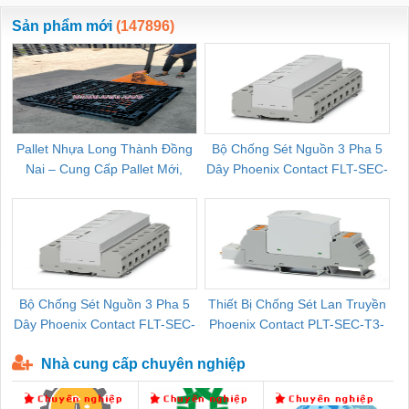
ewara
CHUA CHAY
Sản phẩm mới
(147896)
Pallet Nhựa Long Thành Đồng
Bộ Chống Sét Nguồn 3 Pha 5
Nai – Cung Cấp Pallet Mới,
Dây Phoenix Contact FLT-SEC-
C
Pallet Cũ Giá Tốt
P-T1-3S-264/50-FM - 2909589
Bộ Chống Sét Nguồn 3 Pha 5
Thiết Bị Chống Sét Lan Truyền
B
Dây Phoenix Contact FLT-SEC-
Phoenix Contact PLT-SEC-T3-
P-T1-3S-440/35-FM - 2908264
230-FM-PT - 2907928
Nhà cung cấp chuyên nghiệp