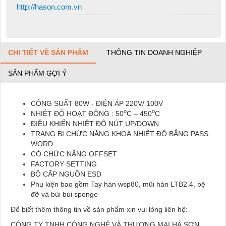
http://hason.com.vn
CHI TIẾT VỀ SẢN PHẨM
THÔNG TIN DOANH NGHIỆP
SẢN PHẨM GỢI Ý
CÔNG SUẤT 80W - ĐIỆN ÁP 220V/ 100V
o
o
NHIỆT ĐỘ HOẠT ĐỘNG : 50
C – 450
C
ĐIỀU KHIỂN NHIỆT ĐỘ NÚT UP/DOWN
TRANG BỊ CHỨC NĂNG KHOÁ NHIỆT ĐỘ BẮNG PASS
WORD
CÓ CHỨC NĂNG OFFSET
FACTORY SETTING
BỘ CẤP NGUỒN ESD
Phụ kiện bao gồm Tay hàn wsp80, mũi hàn LTB2.4, bệ
đỡ và bùi bùi sponge
Để biết thêm thông tin về sản phẩm xin vui lòng liên hệ:
CÔNG TY TNHH CÔNG NGHỆ VÀ THƯƠNG MẠI HÀ SƠN