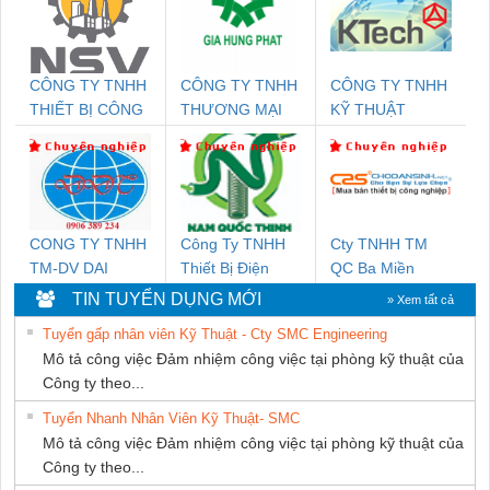
CÔNG TY TNHH
CÔNG TY TNHH
CÔNG TY TNHH
THIẾT BỊ CÔNG
THƯƠNG MẠI
KỸ THUẬT
NGHIỆP NIHON
DỊCH VỤ KỸ
KTECH VIỆT
SETSUBI VIỆT
THUẬT ĐIỆN CƠ
NAM
NAM
GIA HƯNG
PHÁT
CONG TY TNHH
Công Ty TNHH
Cty TNHH TM
TM-DV DAI
Thiết Bị Điện
QC Ba Miền
DONG THANH
Nam Quốc Thịnh
TIN TUYỂN DỤNG MỚI
» Xem tất cả
Tuyển gấp nhân viên Kỹ Thuật - Cty SMC Engineering
Mô tả công việc Đảm nhiệm công việc tại phòng kỹ thuật của
Công ty theo...
Tuyển Nhanh Nhân Viên Kỹ Thuật- SMC
Mô tả công việc Đảm nhiệm công việc tại phòng kỹ thuật của
Công ty theo...