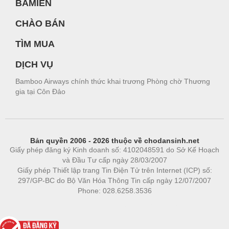
BAMIEN
CHÀO BÁN
TÌM MUA
DỊCH VỤ
Bamboo Airways chính thức khai trương Phòng chờ Thương
gia tại Côn Đảo
Bản quyền 2006 - 2026 thuộc về chodansinh.net
Giấy phép đăng ký Kinh doanh số: 4102048591 do Sở Kế Hoạch
và Đầu Tư cấp ngày 28/03/2007
Giấy phép Thiết lập trang Tin Điện Tử trên Internet (ICP) số:
297/GP-BC do Bộ Văn Hóa Thông Tin cấp ngày 12/07/2007
Phone: 028.6258.3536
Phòng trọ
|
https://bdsgroup.vn
https://kqxs123.com