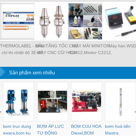
THERMOLABEL - Nhãn
ĐẦU TĂNG TỐC CHO
MÁY MÀI MINITOR
Máy hàn WS
chỉ thị nhiệt độ 3E-40,
MÁY CNC CŨ/ HIGH
C2012,Minitor C2212,
tem nhiệt Nigk A-50,
SPEED SPINDLE
MINITOR C2112,
thermolabe Nigk
MINIMO máy mài siêu
Sản phẩm xem nhiều
âm P30, Máy mài
khuôn mẫu Minitor
Minimo
‹
›
bom truc dung
BƠM ÁP LỰC
BOM CUU HOA
bơm hoả tiển
ewara,bom bu
TỰ ĐỘNG
Diesel,BOM
Mastra