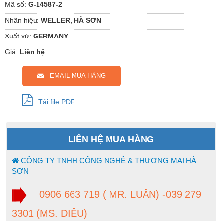
Mã số:
G-14587-2
Nhãn hiệu:
WELLER, HÀ SƠN
Xuất xứ:
GERMANY
Giá:
Liên hệ
EMAIL MUA HÀNG
Tải file PDF
LIÊN HỆ MUA HÀNG
CÔNG TY TNHH CÔNG NGHỆ & THƯƠNG MẠI HÀ
SƠN
0906 663 719 ( MR. LUÂN) -039 279
3301 (MS. DIỆU)