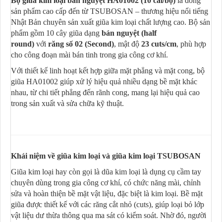
Bộ giũa kim loại bán nguyệt HA01002 (10 cái/bộ)
là dòng
sản phẩm cao cấp đến từ TSUBOSAN – thương hiệu nổi tiếng
Nhật Bản chuyên sản xuất giũa kim loại chất lượng cao. Bộ sản
phẩm gồm 10 cây giũa dạng
bán nguyệt (half
round)
với
răng số 02 (Second)
, mật độ
23 cuts/cm
, phù hợp
cho công đoạn mài bán tinh trong gia công cơ khí.
Với thiết kế linh hoạt kết hợp giữa mặt phẳng và mặt cong, bộ
giũa HA01002 giúp xử lý hiệu quả nhiều dạng bề mặt khác
nhau, từ chi tiết phẳng đến rãnh cong, mang lại hiệu quả cao
trong sản xuất và sửa chữa kỹ thuật.
Khái niệm về giũa kim loại và giũa kim loại TSUBOSAN
Giũa kim loại hay còn gọi là dũa kim loại là dụng cụ cầm tay
chuyên dùng trong gia công cơ khí, có chức năng mài, chỉnh
sửa và hoàn thiện bề mặt vật liệu, đặc biệt là kim loại. Bề mặt
giũa được thiết kế với các răng cắt nhỏ (cuts), giúp loại bỏ lớp
vật liệu dư thừa thông qua ma sát có kiểm soát. Nhờ đó, người