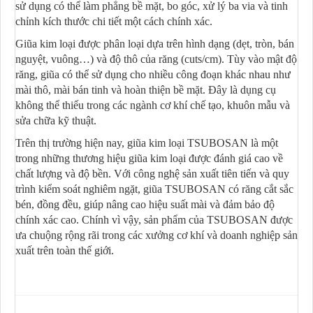
sử dụng có thể làm phẳng bề mặt, bo góc, xử lý ba via và tinh
chỉnh kích thước chi tiết một cách chính xác.
Giũa kim loại được phân loại dựa trên hình dạng (dẹt, tròn, bán
nguyệt, vuông…) và độ thô của răng (cuts/cm). Tùy vào mật độ
răng, giũa có thể sử dụng cho nhiều công đoạn khác nhau như
mài thô, mài bán tinh và hoàn thiện bề mặt. Đây là dụng cụ
không thể thiếu trong các ngành cơ khí chế tạo, khuôn mẫu và
sửa chữa kỹ thuật.
Trên thị trường hiện nay, giũa kim loại TSUBOSAN là một
trong những thương hiệu giũa kim loại được đánh giá cao về
chất lượng và độ bền. Với công nghệ sản xuất tiên tiến và quy
trình kiểm soát nghiêm ngặt, giũa TSUBOSAN có răng cắt sắc
bén, đồng đều, giúp nâng cao hiệu suất mài và đảm bảo độ
chính xác cao. Chính vì vậy, sản phẩm của TSUBOSAN được
ưa chuộng rộng rãi trong các xưởng cơ khí và doanh nghiệp sản
xuất trên toàn thế giới.