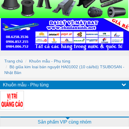
Trang chủ
Khuôn mẫu - Phụ tùng
Bộ giũa kim loại bán nguyệt HA01002 (10 cái/bộ) TSUBOSAN -
Nhật Bản
Khuôn mẫu - Phụ tùng
Sản phẩm VIP cùng nhóm