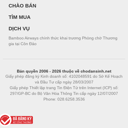
CHÀO BÁN
TÌM MUA
DỊCH VỤ
Bamboo Airways chính thức khai trương Phòng chờ Thương
gia tại Côn Đảo
Bản quyền 2006 - 2026 thuộc về chodansinh.net
Giấy phép đăng ký Kinh doanh số: 4102048591 do Sở Kế Hoạch
và Đầu Tư cấp ngày 28/03/2007
Giấy phép Thiết lập trang Tin Điện Tử trên Internet (ICP) số:
297/GP-BC do Bộ Văn Hóa Thông Tin cấp ngày 12/07/2007
Phone: 028.6258.3536
Phòng trọ
|
https://bdsgroup.vn
https://kqxs123.com