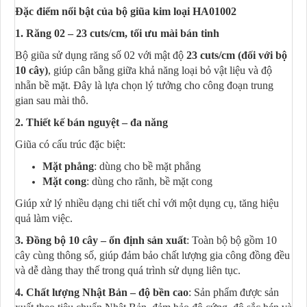
Đặc điểm nổi bật của bộ giũa kim loại HA01002
1. Răng 02 – 23 cuts/cm, tối ưu mài bán tinh
Bộ giũa sử dụng răng số 02 với mật độ
23 cuts/cm (đối với bộ
10 cây)
, giúp cân bằng giữa khả năng loại bỏ vật liệu và độ
nhẵn bề mặt. Đây là lựa chọn lý tưởng cho công đoạn trung
gian sau mài thô.
2. Thiết kế bán nguyệt – đa năng
Giũa có cấu trúc đặc biệt:
Mặt phẳng
: dùng cho bề mặt phẳng
Mặt cong
: dùng cho rãnh, bề mặt cong
Giúp xử lý nhiều dạng chi tiết chỉ với một dụng cụ, tăng hiệu
quả làm việc.
3. Đồng bộ 10 cây – ổn định sản xuất
: Toàn bộ bộ gồm 10
cây cùng thông số, giúp đảm bảo chất lượng gia công đồng đều
và dễ dàng thay thế trong quá trình sử dụng liên tục.
4. Chất lượng Nhật Bản – độ bền cao
: Sản phẩm được sản