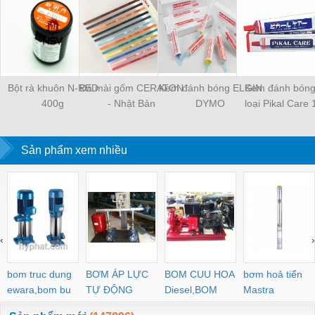
Bột rà khuôn N-RED
Đá mài gốm CERATON
Kem đánh bóng ELGIN
Kem đánh bóng
400g
- Nhật Bản
DYMO
loại Pikal Care
Sản phẩm xem nhiều
‹
›
bom truc dung
BƠM ÁP LỰC
BOM CUU HOA
bơm hoả tiển
ewara,bom bu
TỰ ĐỘNG
Diesel,BOM
Mastra
ewara
CHUA CHAY