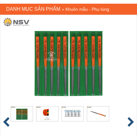
DANH MỤC SẢN PHẨM
»
Khuôn mẫu - Phụ tùng