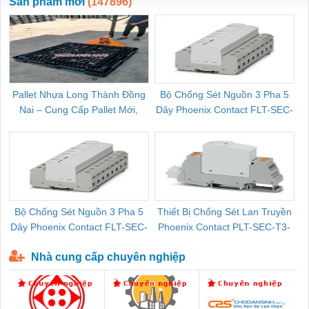
Sản phẩm mới
(147896)
Pallet Nhựa Long Thành Đồng
Bộ Chống Sét Nguồn 3 Pha 5
Nai – Cung Cấp Pallet Mới,
Dây Phoenix Contact FLT-SEC-
C
Pallet Cũ Giá Tốt
P-T1-3S-264/50-FM - 2909589
Bộ Chống Sét Nguồn 3 Pha 5
Thiết Bị Chống Sét Lan Truyền
B
Dây Phoenix Contact FLT-SEC-
Phoenix Contact PLT-SEC-T3-
P-T1-3S-440/35-FM - 2908264
230-FM-PT - 2907928
Nhà cung cấp chuyên nghiệp