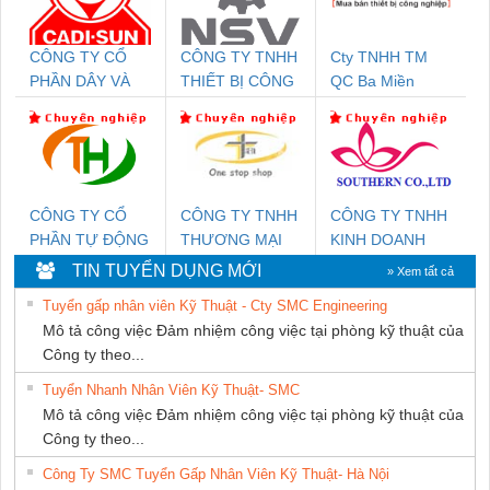
CÔNG TY CỔ
CÔNG TY TNHH
Cty TNHH TM
PHẦN DÂY VÀ
THIẾT BỊ CÔNG
QC Ba Miền
CÁP ĐIỆN
NGHIỆP NIHON
THƯỢNG ĐÌNH
SETSUBI VIỆT
NAM
CÔNG TY CỔ
CÔNG TY TNHH
CÔNG TY TNHH
PHẦN TỰ ĐỘNG
THƯƠNG MẠI
KINH DOANH
TIẾN HƯNG
THIÊN ÂN VIỆT
DỊCH VỤ XNK
TIN TUYỂN DỤNG MỚI
» Xem tất cả
NAM
PHƯƠNG NAM
Tuyển gấp nhân viên Kỹ Thuật - Cty SMC Engineering
Mô tả công việc Đảm nhiệm công việc tại phòng kỹ thuật của
Công ty theo...
Tuyển Nhanh Nhân Viên Kỹ Thuật- SMC
Mô tả công việc Đảm nhiệm công việc tại phòng kỹ thuật của
Công ty theo...
Công Ty SMC Tuyển Gấp Nhân Viên Kỹ Thuật- Hà Nội