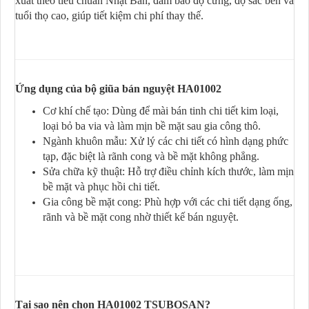
xuất theo tiêu chuẩn Nhật Bản, đảm bảo độ cứng, độ sắc bén và
tuổi thọ cao, giúp tiết kiệm chi phí thay thế.
Ứng dụng của bộ giũa bán nguyệt HA01002
Cơ khí chế tạo: Dùng để mài bán tinh chi tiết kim loại,
loại bỏ ba via và làm mịn bề mặt sau gia công thô.
Ngành khuôn mẫu: Xử lý các chi tiết có hình dạng phức
tạp, đặc biệt là rãnh cong và bề mặt không phẳng.
Sửa chữa kỹ thuật: Hỗ trợ điều chỉnh kích thước, làm mịn
bề mặt và phục hồi chi tiết.
Gia công bề mặt cong: Phù hợp với các chi tiết dạng ống,
rãnh và bề mặt cong nhờ thiết kế bán nguyệt.
Tại sao nên chọn HA01002 TSUBOSAN?