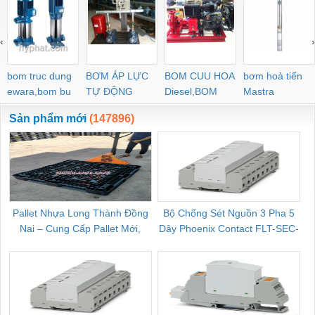
F92L-X-4BJ HGP-53A-
F14R14R
L44R-Z-4BD-P-13
‹
›
bom truc dung
BƠM ÁP LỰC
BOM CUU HOA
bơm hoả tiển
ewara,bom bu
TỰ ĐỘNG
Diesel,BOM
Mastra
ewara
CHUA CHAY
Sản phẩm mới
(147896)
Pallet Nhựa Long Thành Đồng
Bộ Chống Sét Nguồn 3 Pha 5
Nai – Cung Cấp Pallet Mới,
Dây Phoenix Contact FLT-SEC-
C
Pallet Cũ Giá Tốt
P-T1-3S-264/50-FM - 2909589