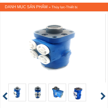
DANH MỤC SẢN PHẨM
»
Thủy lực-Thiết bị