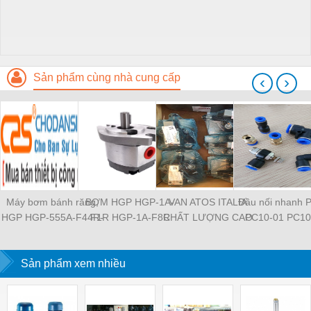
Sản phẩm cùng nhà cung cấp
‹
›
Máy bơm bánh răng,
BƠM HGP HGP-1A-
VAN ATOS ITALIA
Đầu nối nhanh 
HGP HGP-555A-F44R-
F1R HGP-1A-F8R
CHẤT LƯỢNG CAO
PC10-01 PC10
2B-G1 HGP-11A-
HGP-11A-F1R1R HGP-
HR-013 HR-003 HR-
PC10-03 PC10
L826R-4BDB HGP-
2A-F12R HGP-2A-F3R
004 HR-013 HR-013 /
PC12-01 PC12
53A-L33R-X1-2B-G-13
Sản phẩm xem nhiều
HGP-22A-F4R4R HGP-
WG MAP-320 MAP-320
PC12-03 PL8-04
HGP-555A-L48R-Z-
222A-F4RF4RF4R
/ E 20 JPQ-222 JPQ-
03 PL8-02 PL8-0
4BD-F2 HGP-33A-
HGP-3A-F30R HGP-
212 JPG-211/210
M5 PL6-04 PL
L36L-X-4BD HGP-22A-
3A-F6R HGP-33A-
PL6-02 PL4-