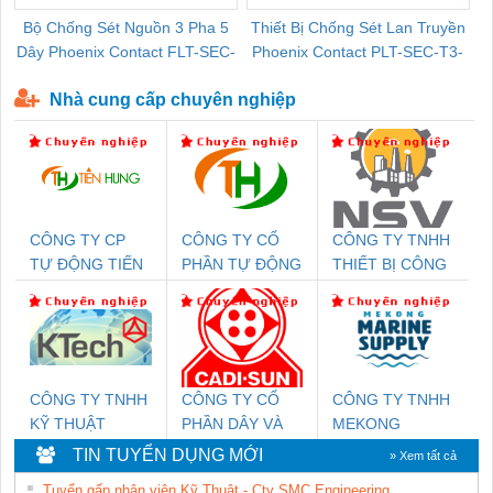
Bộ Chống Sét Nguồn 3 Pha 5
Thiết Bị Chống Sét Lan Truyền
B
Dây Phoenix Contact FLT-SEC-
Phoenix Contact PLT-SEC-T3-
P-T1-3S-440/35-FM - 2908264
230-FM-PT - 2907928
Nhà cung cấp chuyên nghiệp
CÔNG TY CP
CÔNG TY CỔ
CÔNG TY TNHH
TỰ ĐỘNG TIẾN
PHẦN TỰ ĐỘNG
THIẾT BỊ CÔNG
HƯNG
TIẾN HƯNG
NGHIỆP NIHON
SETSUBI VIỆT
NAM
CÔNG TY TNHH
CÔNG TY CỔ
CÔNG TY TNHH
KỸ THUẬT
PHẦN DÂY VÀ
MEKONG
KTECH VIỆT
CÁP ĐIỆN
MARINE
TIN TUYỂN DỤNG MỚI
» Xem tất cả
NAM
THƯỢNG ĐÌNH
SUPPLY
Tuyển gấp nhân viên Kỹ Thuật - Cty SMC Engineering