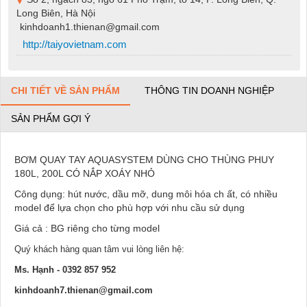
Long Biên, Hà Nội
kinhdoanh1.thienan@gmail.com
http://taiyovietnam.com
CHI TIẾT VỀ SẢN PHẨM
THÔNG TIN DOANH NGHIỆP
SẢN PHẨM GỢI Ý
BƠM QUAY TAY AQUASYSTEM DÙNG CHO THÙNG PHUY
180L, 200L CÓ NẮP XOÁY NHỎ
Công dụng: hút nước, dầu mỡ, dung môi hóa ch ất, có nhiều
model để lựa chọn cho phù hợp với nhu cầu sử dụng
Giá cả : BG riêng cho từng model
Quý khách hàng quan tâm vui lòng liên hệ:
Ms. Hạnh - 0392 857 952
kinhdoanh7.thienan@gmail.com