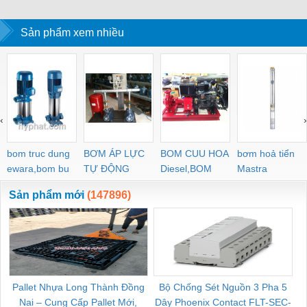
Sản phẩm xem nhiều
‹
›
bom truc dung
BƠM ÁP LỰC
BOM CUU HOA
bơm hoả tiển
ewara,bom bu
TỰ ĐỘNG
Diesel,BOM
Mastra
ewara
CHUA CHAY
Sản phẩm mới
(147896)
Pallet Nhựa Long Thành Đồng
Bộ Chống Sét Nguồn 3 Pha 5
Nai – Cung Cấp Pallet Mới,
Dây Phoenix Contact FLT-SEC-
C