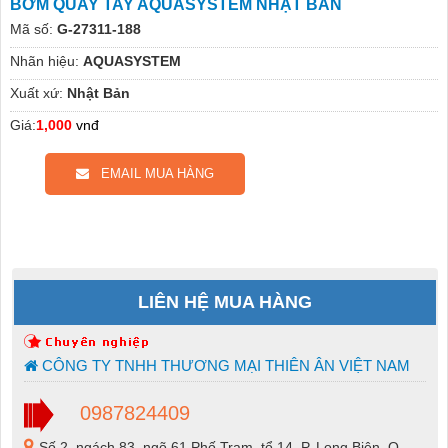
BƠM QUAY TAY AQUASYSTEM NHẬT BẢN
Mã số:
G-27311-188
Nhãn hiệu:
AQUASYSTEM
Xuất xứ:
Nhật Bản
Giá:
1,000
vnđ
EMAIL MUA HÀNG
LIÊN HỆ MUA HÀNG
CÔNG TY TNHH THƯƠNG MẠI THIÊN ÂN VIỆT NAM
0987824409
Số 2, ngách 83, ngõ 61 Phố Trạm, tổ 14, P. Long Biên, Q.