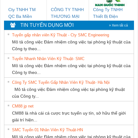
Cty TNHH TM
CÔNG TY TNHH
Công Ty TNHH
QC Ba Miền
THƯƠNG MẠI
Thiết Bị Điện
DỊCH VỤ KỸ
Nam Quốc Thịnh
TIN TUYỂN DỤNG MỚI
» Xem tất cả
THUẬT ĐIỆN CƠ
Tuyển gấp nhân viên Kỹ Thuật - Cty SMC Engineering
GIA HƯNG
Mô tả công việc Đảm nhiệm công việc tại phòng kỹ thuật của
PHÁT
Công ty theo...
Tuyển Nhanh Nhân Viên Kỹ Thuật- SMC
Mô tả công việc Đảm nhiệm công việc tại phòng kỹ thuật của
Công ty theo...
Công Ty SMC Tuyển Gấp Nhân Viên Kỹ Thuật- Hà Nội
Mô tả công việc Đảm nhiệm công việc tại phòng kỹ thuật
của Công ty...
CM88 jp net
CM88 là nhà cái cá cược trực tuyến uy tín, sở hữu thế giới
giải trí hiện...
SMC Tuyển 01 Nhân Viên Kỹ Thuật-HN
Mô tả công việc Đảm nhiệm công việc tại phòng kỹ thuật của