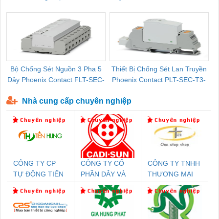
Pallet Cũ Giá Tốt
P-T1-3S-264/50-FM - 2909589
Bộ Chống Sét Nguồn 3 Pha 5
Thiết Bị Chống Sét Lan Truyền
B
Dây Phoenix Contact FLT-SEC-
Phoenix Contact PLT-SEC-T3-
P-T1-3S-440/35-FM - 2908264
230-FM-PT - 2907928
Nhà cung cấp chuyên nghiệp
CÔNG TY CP
CÔNG TY CỔ
CÔNG TY TNHH
TỰ ĐỘNG TIẾN
PHẦN DÂY VÀ
THƯƠNG MẠI
HƯNG
CÁP ĐIỆN
THIÊN ÂN VIỆT
THƯỢNG ĐÌNH
NAM