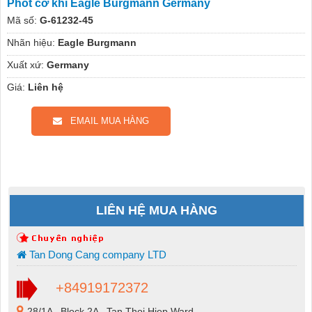
Phốt cơ khí Eagle Burgmann Germany
Mã số:
G-61232-45
Nhãn hiệu:
Eagle Burgmann
Xuất xứ:
Germany
Giá:
Liên hệ
EMAIL MUA HÀNG
LIÊN HỆ MUA HÀNG
Tan Dong Cang company LTD
+84919172372
28/1A , Block 2A , Tan Thoi Hiep Ward ,