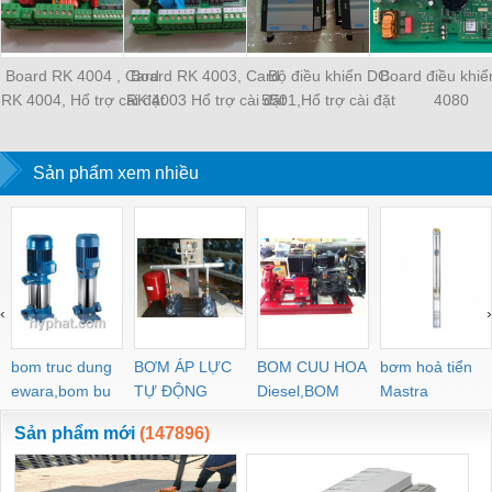
Board RK 4004 , Card
Board RK 4003, Card
Bộ điều khiển DC
Board điều khi
RK 4004, Hổ trợ cài đặt
RK 4003 Hổ trợ cài đặt
5501,Hổ trợ cài đặt
4080
chương trình
chương trình
chương trình
Sản phẩm xem nhiều
‹
›
bom truc dung
BƠM ÁP LỰC
BOM CUU HOA
bơm hoả tiển
ewara,bom bu
TỰ ĐỘNG
Diesel,BOM
Mastra
ewara
CHUA CHAY
Sản phẩm mới
(147896)