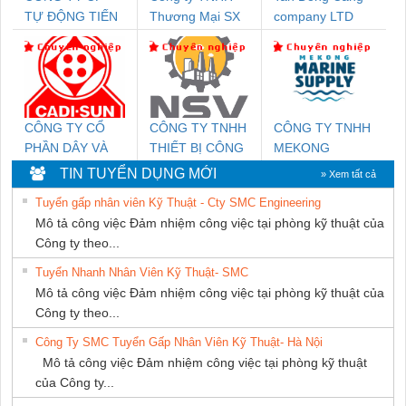
TỰ ĐỘNG TIẾN
Thương Mại SX
company LTD
HƯNG
Ba Miền
CÔNG TY CỔ
CÔNG TY TNHH
CÔNG TY TNHH
PHẦN DÂY VÀ
THIẾT BỊ CÔNG
MEKONG
CÁP ĐIỆN
NGHIỆP NIHON
MARINE
TIN TUYỂN DỤNG MỚI
» Xem tất cả
THƯỢNG ĐÌNH
SETSUBI VIỆT
SUPPLY
Tuyển gấp nhân viên Kỹ Thuật - Cty SMC Engineering
NAM
Mô tả công việc Đảm nhiệm công việc tại phòng kỹ thuật của
Công ty theo...
Tuyển Nhanh Nhân Viên Kỹ Thuật- SMC
Mô tả công việc Đảm nhiệm công việc tại phòng kỹ thuật của
Công ty theo...
Công Ty SMC Tuyển Gấp Nhân Viên Kỹ Thuật- Hà Nội
Mô tả công việc Đảm nhiệm công việc tại phòng kỹ thuật
của Công ty...