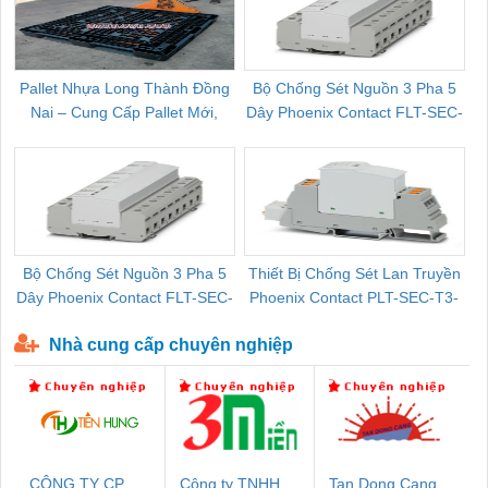
Pallet Nhựa Long Thành Đồng
Bộ Chống Sét Nguồn 3 Pha 5
Nai – Cung Cấp Pallet Mới,
Dây Phoenix Contact FLT-SEC-
C
Pallet Cũ Giá Tốt
P-T1-3S-264/50-FM - 2909589
Bộ Chống Sét Nguồn 3 Pha 5
Thiết Bị Chống Sét Lan Truyền
B
Dây Phoenix Contact FLT-SEC-
Phoenix Contact PLT-SEC-T3-
P-T1-3S-440/35-FM - 2908264
230-FM-PT - 2907928
Nhà cung cấp chuyên nghiệp
CÔNG TY CP
Công ty TNHH
Tan Dong Cang