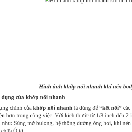
Hình ảnh khớp nối nhanh khí nén body
 dụng của khớp nối nhanh
ụng chính của
khớp nối nhanh
là dùng để
“kết nối”
các 
iện hơn trong công việc. Với kích thước từ 1/8 inch đến 2
n
như: Súng mở bulong, hệ thống đường ống hơi, khí nén 
a chữa Ô tô,