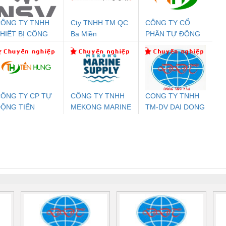
ÔNG TY TNHH
Cty TNHH TM QC
CÔNG TY CỔ
Đệm An Toàn
Rơ Le An Toàn
Bộ Lặp Tín Hiệu
Rơ
HIẾT BỊ CÔNG
Ba Miền
PHẦN TỰ ĐỘNG
nix Contact
Phoenix Contact
PROFIBUS Phoenix
Pho
GHIỆP NIHON
TIẾN HƯNG
PC20-1NO-
PSR-SCP-
Contact PSI-REP-
298
ETSUBI VIỆT
24DC-SP -
24UC/ESL4/3X1/1X2/B
PROFIBUS/12MB -
NAM
700578
- 2981059
2708863
24DC
ÔNG TY CP TỰ
CÔNG TY TNHH
CONG TY TNHH
ỘNG TIẾN
MEKONG MARINE
TM-DV DAI DONG
ưu Điện AC
Mô-đun Ắc Quy UPS
Rơ Le An Toàn
Bộ g
HƯNG
SUPPLY
THANH
 Suất Cao
Phoenix Contact
Phoenix Contact
nix Contact
QUINT-HP-
2981059 – PSR-
TRAN
INT-HP-
BAT/PB/48DC/7.0AH/PT
SCP-
1K5 H
0AC/2.5KVA/PT
- 1133819
24UC/ESL4/3X1/1X2/B
 1136815