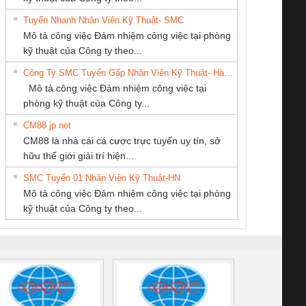
Tuyển Nhanh Nhân Viên Kỹ Thuật- SMC
CÔNG TY TNHH
Công ty TNHH
Tan Dong Cang
 Le An Toàn
Bộ giám sát chuỗi
Bộ giám sát dòng
Bộ ng
Mô tả công việc Đảm nhiệm công việc tại phòng
KỸ THUẬT KTECH
Thương Mại SX
company LTD
enix Contact
tấm pin
điện chuỗi
ray W
kỹ thuật của Công ty theo...
VIỆT NAM
Ba Miền
6960 – PSR-
TRANSCLINIC 16I+
TRANSCLINIC 16I+
BAS 
Công Ty SMC Tuyển Gấp Nhân Viên Kỹ Thuật- Hà Nội
SCP-
1K5 L (2433950000)
(2008130000)
(28
Mô tả công việc Đảm nhiệm công việc tại
/FSP/2X1/1X2
phòng kỹ thuật của Công ty...
CM88 jp net
CÔNG TY TNHH
CÔNG TY TNHH
CÔNG TY TNHH
CM88 là nhà cái cá cược trực tuyến uy tín, sở
THƯƠNG MẠI
THƯƠNG MẠI
KINH DOANH
iám sát chuỗi
Bộ chỉnh lưu nguồn
Nẹp nhôm chống
Bộ c
hữu thế giới giải trí hiện...
THIÊN ÂN VIỆT
DỊCH VỤ KỸ
DỊCH VỤ XNK
tấm pin
điện TRANSCLINIC
trơn Đà Nẵng
giám 
NAM
THUẬT ĐIỆN CƠ
PHƯƠNG NAM
SMC Tuyển 01 Nhân Viên Kỹ Thuật-HN
SCLINIC 16I+
BKE 1K5.4
Sola
GIA HƯNG PHÁT
Mô tả công việc Đảm nhiệm công việc tại phòng
 (2502520000)
(7791400879)2. Giá
TRAN
kỹ thuật của Công ty theo...
1K5.4