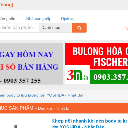
 hàng)
Sản phẩm
Nhà cung cấp
Dịch vụ
Danh mục
V
nén body to lưu lượng lớn YOSHIDA - Nhật Bản
MỤC SẢN PHẨM
»
Dầu khí - Thiết bị
Khớp nối nhanh khí nén body to l
lớn YOSHIDA - Nhật Bản