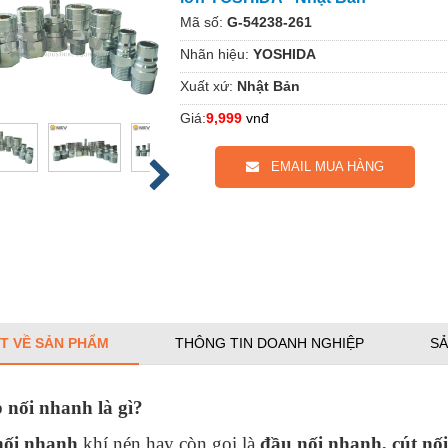
Mã số:
G-54238-261
Nhãn hiệu:
YOSHIDA
Xuất xứ:
Nhật Bản
Giá:
9,999
vnđ
EMAIL MUA HÀNG
ẾT VỀ SẢN PHẨM
THÔNG TIN DOANH NGHIỆP
SẢ
 nối nhanh là gì?
ối nhanh
khí nén hay còn gọi là
đầu nối nhanh, cút nố