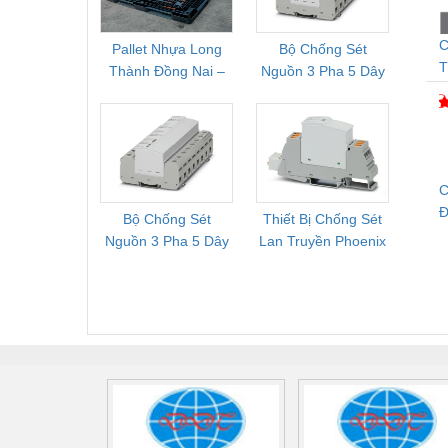
C
Pallet Nhựa Long
Bộ Chống Sét
Rơ Le 
T
Thành Đồng Nai –
Nguồn 3 Pha 5 Dây
Phoe
N
Cung Cấp Pallet
Phoenix Contact
PSR-
S
Mới, Pallet Cũ Giá
FLT-SEC-P-T1-3S-
1NC-
Tốt
264/50-FM -
2
2909589
C
Đ
Bộ Chống Sét
Thiết Bị Chống Sét
Bộ L
Nguồn 3 Pha 5 Dây
Lan Truyền Phoenix
Công
Phoenix Contact
Contact PLT-SEC-
Phoe
FLT-SEC-P-T1-3S-
T3-230-FM-PT -
QU
440/35-FM -
2907928
UPS/23
2908264
-