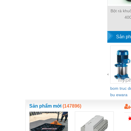
Vật liệu xây dựng
Bột rà kh
40
Vòng bi - Bạc đạn
Xe hơi - Phụ tùng
Sản ph
Xe máy - Phụ tùng
Xe tải - phụ tùng
Y khoa - Trang thiết bị
‹
bom truc 
bu ewara
Sản phẩm mới
(147896)