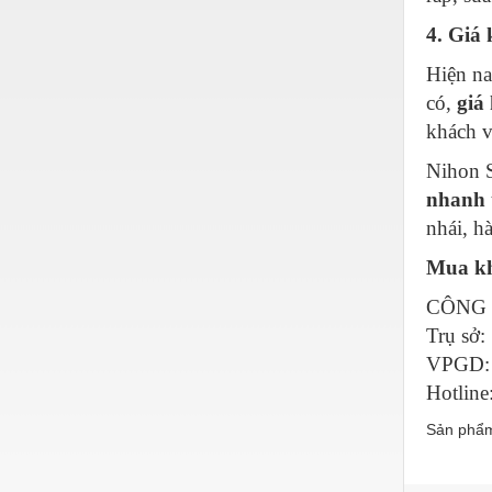
Nước-Vật tư thiết bị
4. Giá
Phốt cơ khí
Hiện na
có,
giá 
Sắt, thép, inox các loại
khách v
Thí nghiệm-Trang thiết bị
Nihon S
Thiết bị chiếu sáng
nhanh
Thiết bị chống sét
nhái, h
Thiết bị an ninh
Mua kh
Thiết bị công nghiệp
CÔNG 
Trụ sở:
Thiết bị công trình
VPGD: 
Thiết bị điện
Hotline
Thiết bị giáo dục
Sản phẩm
Thiết bị khác