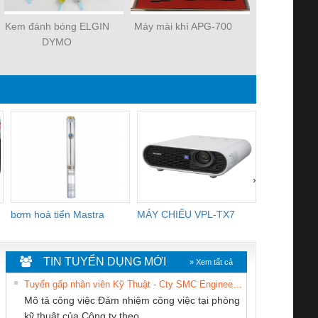
Kem đánh bóng ELGIN
Máy mài khí APG-700
Máy mài khí
DYMO
›
bơm hoả tiển Mastra
MÁY CHIẾU VPL-TX7
BOM DINH
WHITE
TIN TUYỂN DỤNG MỚI
» Xem tất cả
Tuyển gấp nhân viên Kỹ Thuật - Cty SMC Engineering
Mô tả công việc Đảm nhiệm công việc tại phòng
kỹ thuật của Công ty theo...