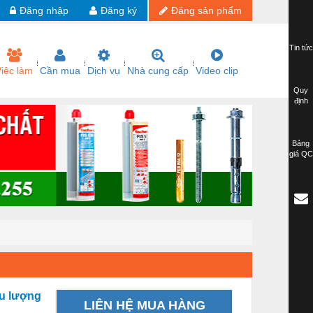
Đăng nhập
Đăng ký
Đăng sản phẩm
Tin tức
iệc làm
Cần mua
Dịch vụ
Nhà cung cấp
Video clip
Quy
định
Bảng
giá QC
ưu lượng
LIÊN HỆ MUA HÀNG