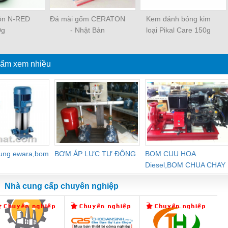
uôn N-RED
Đá mài gốm CERATON
Kem đánh bóng kim
0g
- Nhật Bản
loại Pikal Care 150g
ẩm xem nhiều
dung ewara,bom
BƠM ÁP LỰC TỰ ĐỘNG
BOM CUU HOA
Diesel,BOM CHUA CHAY
Nhà cung cấp chuyên nghiệp