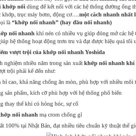
i
khớp nối
dùng để kết nối với các hệ thống đường ống thủ
c khớp, trục máy bơm, động cơ….
một cách nhanh nhất l
ọi là
“khớp nối nhanh” (hay đầu nối nhanh)
ớp nối nhanh
khí nén có nhiều vụ giúp đóng mở các hệ 
iúp hệ thống hoạt động trơn tru và đạt được hiệu quả tối 
iểm vượt trội của khớp nối nhanh Yoshida
h nghiệm nhiều năm trong sản xuất
khớp nối nhanh khí
ợt trội phải kể đến như:
 bỉ cao, khả năng chống ăn mòn, phù hợp với nhiều môi 
g sản phẩm, kích cỡ phù hợp với hệ thống phổ biến
g thay thế khi có hỏng hóc, sự cố
hớp nối nhanh
mạ crom chống gỉ
ất 100% tại Nhật Bản, đạt nhiều tiêu chuẩn kỹ thuật thế gi