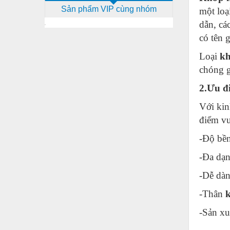
Sản phẩm VIP cùng nhóm
một loạ
Dịch vụ - Thi công
dẫn, cá
Điện công nghiệp
có tên g
Điện gia dụng
Loại
kh
Điện Lạnh
chóng g
Đóng tàu Thiết bị
2.Ưu đ
Đúc chính xác Thiết bị
Với kin
điểm vư
Dụng cụ cầm tay
-Độ bền
Dụng cụ cắt gọt
-Đa dạn
Dụng cụ điện
-Dễ dàn
Dụng cụ đo
-Thân
k
Gỗ - Trang thiết bị
-Sản xu
Hàn cắt - Thiết bị