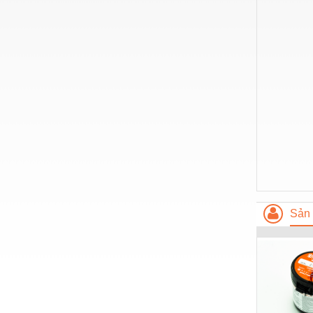
Thiết bị làm sạch
Thiết bị sơn - Sơn
Thiết bị nhà bếp
Thiết bị nhiệt
Thiêt bị PCCC
Thiết bị truyền động
Thiết bị văn phòng
Thiết bị viễn thông
Thủy lực-Thiết bị
Sản 
Thủy sản - Trang thiết bị
Tự động hoá
Van - Co các loại
Vật liệu mài mòn