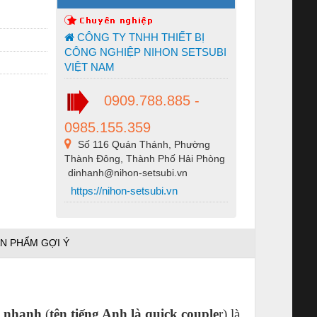
CÔNG TY TNHH THIẾT BỊ
CÔNG NGHIỆP NIHON SETSUBI
VIỆT NAM
0909.788.885 -
0985.155.359
Số 116 Quán Thánh, Phường
Thành Đông, Thành Phố Hải Phòng
dinhanh@nihon-setsubi.vn
https://nihon-setsubi.vn
N PHẨM GỢI Ý
i nhanh
(
tên tiếng Anh là quick couple
r) là