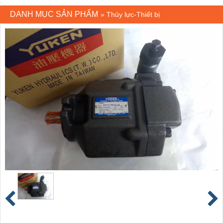
DANH MỤC SẢN PHẨM
»
Thủy lực-Thiết bị