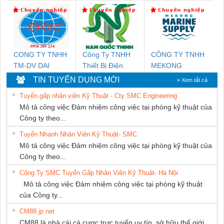
KTECH VIỆT
NGHIỆP NIHON
NAM
SETSUBI VIỆT
NAM
CONG TY TNHH
Công Ty TNHH
CÔNG TY TNHH
TM-DV DAI
Thiết Bị Điện
MEKONG
DONG THANH
Nam Quốc Thịnh
MARINE
TIN TUYỂN DỤNG MỚI
» Xem tất cả
SUPPLY
Tuyển gấp nhân viên Kỹ Thuật - Cty SMC Engineering
Mô tả công việc Đảm nhiệm công việc tại phòng kỹ thuật của
Công ty theo...
Tuyển Nhanh Nhân Viên Kỹ Thuật- SMC
Mô tả công việc Đảm nhiệm công việc tại phòng kỹ thuật của
Công ty theo...
Công Ty SMC Tuyển Gấp Nhân Viên Kỹ Thuật- Hà Nội
Mô tả công việc Đảm nhiệm công việc tại phòng kỹ thuật
của Công ty...
CM88 jp net
CM88 là nhà cái cá cược trực tuyến uy tín, sở hữu thế giới