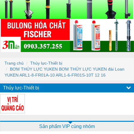
Trang chủ
Thủy lực-Thiết bị
BƠM THỦY LỰC YUKEN BƠM THỦY LỰC YUKEN đài Loan
YUKEN ARL1-8-FR01A-10 ARL1-6-FR01S-10T 12 16
Thủy lực-Thiết bị
Sản phẩm VIP cùng nhóm