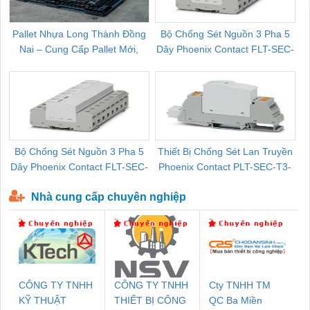
Pallet Nhựa Long Thành Đồng
Bộ Chống Sét Nguồn 3 Pha 5
Nai – Cung Cấp Pallet Mới,
Dây Phoenix Contact FLT-SEC-
C
Pallet Cũ Giá Tốt
P-T1-3S-264/50-FM - 2909589
Bộ Chống Sét Nguồn 3 Pha 5
Thiết Bị Chống Sét Lan Truyền
B
Dây Phoenix Contact FLT-SEC-
Phoenix Contact PLT-SEC-T3-
P-T1-3S-440/35-FM - 2908264
230-FM-PT - 2907928
Nhà cung cấp chuyên nghiệp
CÔNG TY TNHH
CÔNG TY TNHH
Cty TNHH TM
KỸ THUẬT
THIẾT BỊ CÔNG
QC Ba Miền