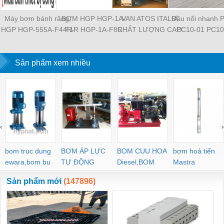
Máy bơm bánh răng,
BƠM HGP HGP-1A-
VAN ATOS ITALIA
Đầu nối nhanh 
HGP HGP-555A-F44R-
F1R HGP-1A-F8R
CHẤT LƯỢNG CAO
PC10-01 PC10
2B-G1 HGP-11A-
HGP-11A-F1R1R HGP-
HR-013 HR-003 HR-
PC10-03 PC10
L826R-4BDB HGP-
2A-F12R HGP-2A-F3R
004 HR-013 HR-013 /
PC12-01 PC12
53A-L33R-X1-2B-G-13
Sản phẩm xem nhiều
HGP-22A-F4R4R HGP-
WG MAP-320 MAP-320
PC12-03 PL8-04
HGP-555A-L48R-Z-
222A-F4RF4RF4R
/ E 20 JPQ-222 JPQ-
03 PL8-02 PL8-0
4BD-F2 HGP-33A-
HGP-3A-F30R HGP-
212 JPG-211/210
M5 PL6-04 PL
L36L-X-4BD HGP-22A-
3A-F6R HGP-33A-
PL6-02 PL4-
F92L-X-4BJ HGP-53A-
F14R14R
L44R-Z-4BD-P-13
‹
›
bom truc dung
BƠM ÁP LỰC
BOM CUU HOA
bơm hoả tiển
ewara,bom bu
TỰ ĐỘNG
Diesel,BOM
Mastra
ewara
CHUA CHAY
Sản phẩm mới
(147896)