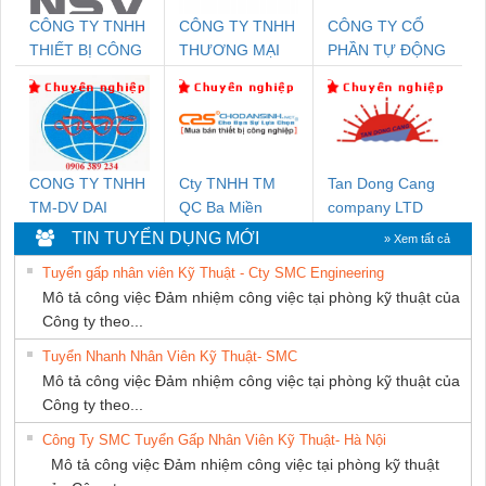
CÔNG TY TNHH
CÔNG TY TNHH
CÔNG TY CỔ
THIẾT BỊ CÔNG
THƯƠNG MẠI
PHẦN TỰ ĐỘNG
NGHIỆP NIHON
DỊCH VỤ KỸ
TIẾN HƯNG
SETSUBI VIỆT
THUẬT ĐIỆN CƠ
NAM
GIA HƯNG
PHÁT
CONG TY TNHH
Cty TNHH TM
Tan Dong Cang
TM-DV DAI
QC Ba Miền
company LTD
DONG THANH
TIN TUYỂN DỤNG MỚI
» Xem tất cả
Tuyển gấp nhân viên Kỹ Thuật - Cty SMC Engineering
Mô tả công việc Đảm nhiệm công việc tại phòng kỹ thuật của
Công ty theo...
Tuyển Nhanh Nhân Viên Kỹ Thuật- SMC
Mô tả công việc Đảm nhiệm công việc tại phòng kỹ thuật của
Công ty theo...
Công Ty SMC Tuyển Gấp Nhân Viên Kỹ Thuật- Hà Nội
Mô tả công việc Đảm nhiệm công việc tại phòng kỹ thuật