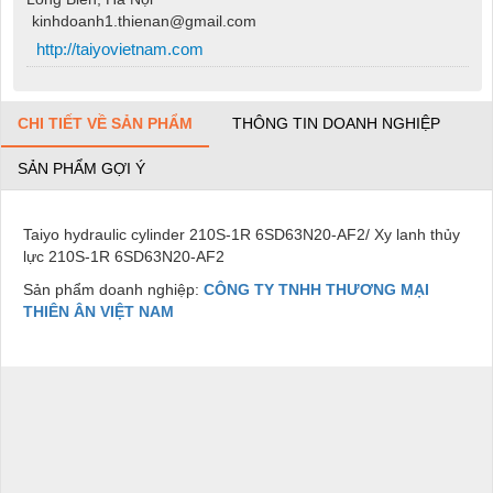
kinhdoanh1.thienan@gmail.com
http://taiyovietnam.com
CHI TIẾT VỀ SẢN PHẨM
THÔNG TIN DOANH NGHIỆP
SẢN PHẨM GỢI Ý
Taiyo hydraulic cylinder 210S-1R 6SD63N20-AF2/ Xy lanh thủy
lực 210S-1R 6SD63N20-AF2
Sản phẩm doanh nghiệp:
CÔNG TY TNHH THƯƠNG MẠI
THIÊN ÂN VIỆT NAM