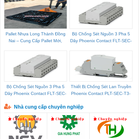
Pallet Nhựa Long Thành Đồng
Bộ Chống Sét Nguồn 3 Pha 5
Nai – Cung Cấp Pallet Mới,
Dây Phoenix Contact FLT-SEC-
C
Pallet Cũ Giá Tốt
P-T1-3S-264/50-FM - 2909589
Bộ Chống Sét Nguồn 3 Pha 5
Thiết Bị Chống Sét Lan Truyền
B
Dây Phoenix Contact FLT-SEC-
Phoenix Contact PLT-SEC-T3-
P-T1-3S-440/35-FM - 2908264
230-FM-PT - 2907928
Nhà cung cấp chuyên nghiệp