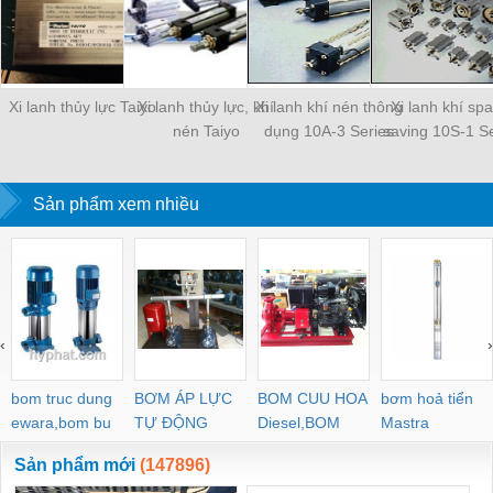
Xi lanh thủy lực Taiyo
Xi lanh thủy lực, khí
Xi lanh khí nén thông
Xi lanh khí sp
nén Taiyo
dụng 10A-3 Series
saving 10S-1 Se
Sản phẩm xem nhiều
‹
›
bom truc dung
BƠM ÁP LỰC
BOM CUU HOA
bơm hoả tiển
ewara,bom bu
TỰ ĐỘNG
Diesel,BOM
Mastra
ewara
CHUA CHAY
Sản phẩm mới
(147896)