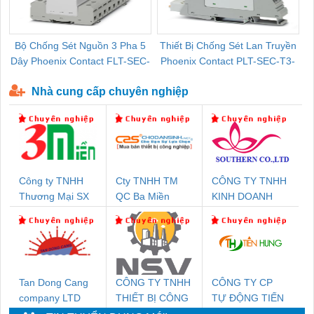
Bộ Chống Sét Nguồn 3 Pha 5
Thiết Bị Chống Sét Lan Truyền
B
Dây Phoenix Contact FLT-SEC-
Phoenix Contact PLT-SEC-T3-
P-T1-3S-440/35-FM - 2908264
230-FM-PT - 2907928
Nhà cung cấp chuyên nghiệp
Công ty TNHH
Cty TNHH TM
CÔNG TY TNHH
Thương Mại SX
QC Ba Miền
KINH DOANH
Ba Miền
DỊCH VỤ XNK
PHƯƠNG NAM
Tan Dong Cang
CÔNG TY TNHH
CÔNG TY CP
company LTD
THIẾT BỊ CÔNG
TỰ ĐỘNG TIẾN
NGHIỆP NIHON
HƯNG