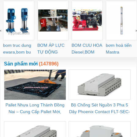
‹
›
bom truc dung
BƠM ÁP LỰC
BOM CUU HOA
bơm hoả tiển
ewara,bom bu
TỰ ĐỘNG
Diesel,BOM
Mastra
ewara
CHUA CHAY
Sản phẩm mới
(147896)
Pallet Nhựa Long Thành Đồng
Bộ Chống Sét Nguồn 3 Pha 5
Nai – Cung Cấp Pallet Mới,
Dây Phoenix Contact FLT-SEC-
C
Pallet Cũ Giá Tốt
P-T1-3S-264/50-FM - 2909589