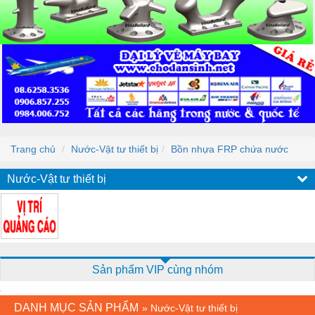
Trang chủ
Nước-Vật tư thiết bị
Bồn nhựa FRP chứa nước
Nước-Vật tư thiết bị
Sản phẩm VIP cùng nhóm
DANH MỤC SẢN PHẨM
»
Nước-Vật tư thiết bị