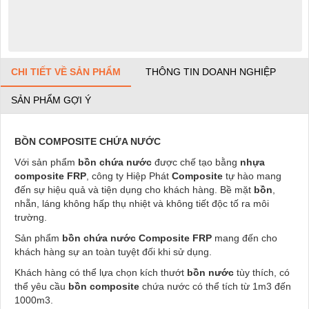
CHI TIẾT VỀ SẢN PHẨM
THÔNG TIN DOANH NGHIỆP
SẢN PHẨM GỢI Ý
BỒN COMPOSITE
CHỨA NƯỚC
Với sản phẩm
bồn chứa nước
được chế tạo bằng
nhựa
composite
FRP
, công ty Hiệp Phát
Composite
tự hào mang
đến sự hiệu quả và tiện dụng cho khách hàng. Bề mặt
bồn
,
nhẵn, láng không hấp thụ nhiệt và không tiết độc tố ra môi
trường.
Sản phẩm
bồn chứa nước
Composite
FRP
mang đến cho
khách hàng sự an toàn tuyệt đối khi sử dụng.
Khách hàng có thể lựa chọn kích thướt
bồn nước
tùy thích, có
thể yêu cầu
bồn composite
chứa nước có thể tích từ 1m3 đến
1000m3.