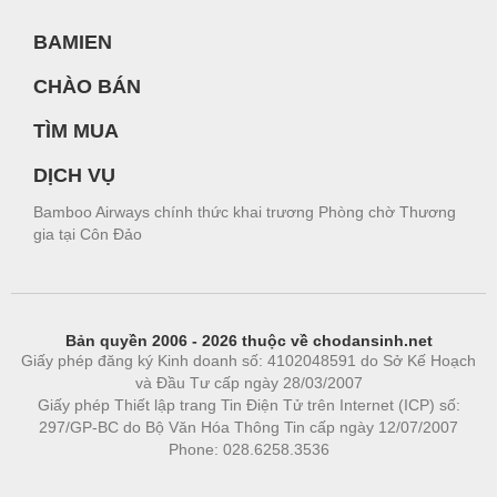
BAMIEN
CHÀO BÁN
TÌM MUA
DỊCH VỤ
Bamboo Airways chính thức khai trương Phòng chờ Thương
gia tại Côn Đảo
Bản quyền 2006 - 2026 thuộc về chodansinh.net
Giấy phép đăng ký Kinh doanh số: 4102048591 do Sở Kế Hoạch
và Đầu Tư cấp ngày 28/03/2007
Giấy phép Thiết lập trang Tin Điện Tử trên Internet (ICP) số:
297/GP-BC do Bộ Văn Hóa Thông Tin cấp ngày 12/07/2007
Phone: 028.6258.3536
Phòng trọ
|
https://bdsgroup.vn
https://kqxs123.com