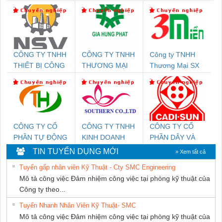
CÔNG TY TNHH
CÔNG TY TNHH
Công ty TNHH
THIẾT BỊ CÔNG
THƯƠNG MẠI
Thương Mại SX
NGHIỆP NIHON
DỊCH VỤ KỸ
Ba Miền
SETSUBI VIỆT
THUẬT ĐIỆN CƠ
NAM
GIA HƯNG
PHÁT
CÔNG TY CỔ
CÔNG TY TNHH
CÔNG TY CỔ
PHẦN TỰ ĐỘNG
KINH DOANH
PHẦN DÂY VÀ
TIẾN HƯNG
DỊCH VỤ XNK
CÁP ĐIỆN
TIN TUYỂN DỤNG MỚI
» Xem tất cả
PHƯƠNG NAM
THƯỢNG ĐÌNH
Tuyển gấp nhân viên Kỹ Thuật - Cty SMC Engineering
Mô tả công việc Đảm nhiệm công việc tại phòng kỹ thuật của
Công ty theo...
Tuyển Nhanh Nhân Viên Kỹ Thuật- SMC
Mô tả công việc Đảm nhiệm công việc tại phòng kỹ thuật của