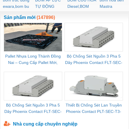
ewara,bom bu
TỰ ĐỘNG
Diesel,BOM
Mastra
ewara
CHUA CHAY
Sản phẩm mới
(147896)
Pallet Nhựa Long Thành Đồng
Bộ Chống Sét Nguồn 3 Pha 5
Nai – Cung Cấp Pallet Mới,
Dây Phoenix Contact FLT-SEC-
C
Pallet Cũ Giá Tốt
P-T1-3S-264/50-FM - 2909589
Bộ Chống Sét Nguồn 3 Pha 5
Thiết Bị Chống Sét Lan Truyền
B
Dây Phoenix Contact FLT-SEC-
Phoenix Contact PLT-SEC-T3-
P-T1-3S-440/35-FM - 2908264
230-FM-PT - 2907928
Nhà cung cấp chuyên nghiệp