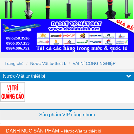
Trang chủ
Nước-Vật tư thiết bị
VẢI NỈ CÔNG NGHIỆP
Nước-Vật tư thiết bị
Sản phẩm VIP cùng nhóm
DANH MỤC SẢN PHẨM
»
Nước-Vật tư thiết bị