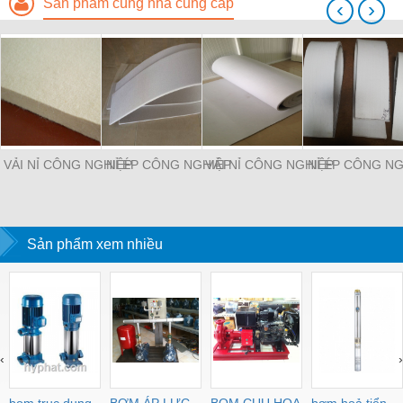
Sản phẩm cùng nhà cung cấp
‹
›
VẢI NỈ CÔNG NGHIỆP
NỈ ÉP CÔNG NGHIỆP
VẢI NỈ CÔNG NGHIỆP
NỈ ÉP CÔNG NG
Sản phẩm xem nhiều
‹
›
bom truc dung
BƠM ÁP LỰC
BOM CUU HOA
bơm hoả tiển