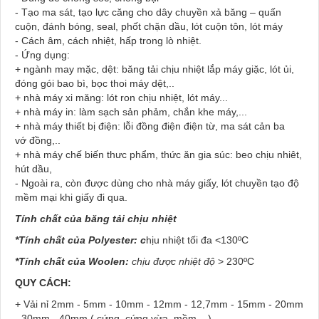
- Tạo ma sát, tạo lực căng cho dây chuyền xả băng – quấn
cuộn, đánh bóng, seal, phốt chặn dầu, lót cuộn tôn, lót máy
- Cách âm, cách nhiệt, hấp trong lò nhiệt.
- Ứng dụng:
+ ngành may mặc, dệt: băng tải chịu nhiệt lắp máy giặc, lót ủi,
đóng gói bao bì, bọc thoi máy dệt,..
+ nhà máy xi măng: lót ron chịu nhiệt, lót máy...
+ nhà máy in: làm sạch sản phảm, chắn khe máy,...
+ nhà máy thiết bị điện: lỗi đồng điện điện từ, ma sát cản ba
vớ đồng,..
+ nhà máy chế biến thưc phẩm, thức ăn gia súc: beo chịu nhiêt,
hút dầu,
- Ngoài ra, còn được dùng cho nhà máy giấy, lót chuyền tạo độ
mềm mại khi giấy đi qua.
Tính chất của băng tải chịu nhiệt
*Tính chất của Polyester: c
hịu nhiệt tối đa <130ºC
*Tính chất của Woolen:
chịu được nhiệt độ
> 230ºC
QUY CÁCH:
+ Vải nỉ
2mm - 5mm - 10mm - 12mm - 12,7mm - 15mm - 20mm
- 30mm - 40mm ( cứng, cứng vừa, mềm... )