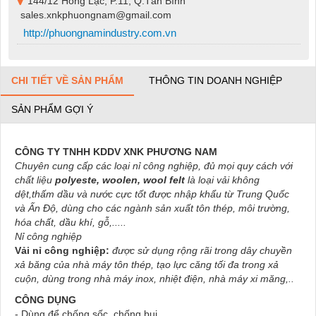
144/12 Hồng Lạc, P.11, Q.Tân Bình
sales.xnkphuongnam@gmail.com
http://phuongnamindustry.com.vn
CHI TIẾT VỀ SẢN PHẨM
THÔNG TIN DOANH NGHIỆP
SẢN PHẨM GỢI Ý
CÔNG TY TNHH KDDV XNK PHƯƠNG NAM
Chuyên cung cấp các loại nỉ công nghiệp, đủ mọi quy cách với
chất liệu
polyeste, woolen, wool felt
là loại vải không
dệt,thấm dầu và nước cực tốt được nhập khẩu từ Trung Quốc
và Ấn Độ, dùng cho các ngành sản xuất tôn thép, môi trường,
hóa chất, dầu khí, gỗ,.....
Nỉ công nghiệp
Vải nỉ công nghiệp:
được sử dụng rộng rãi trong dây chuyền
xả băng của nhà máy tôn thép, tạo lực căng tối đa trong xả
cuộn, dùng trong nhà máy inox, nhiệt điện, nhà máy xi măng,..
CÔNG DỤNG
- Dùng để chống sốc, chống bụi