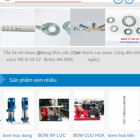
Tắc kê nở nhựa (ghi
Bulong Móc cẩu (Eye
Nở thạch cao (size
Lông đền kh
xám) M6-8-10-12
Bolts) M6-M36
ngắn)
Sản phẩm xem nhiều
‹
›
bom truc dung
BƠM ÁP LỰC
BOM CUU HOA
bơm hoả tiển