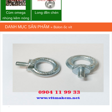
Cùm omega
Long đền chén
nhúng kẽm nóng
DANH MỤC SẢN PHẨM
»
Bùlon ốc vít