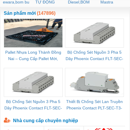
ewara,bom bu
TỰ ĐỘNG
Diesel,BOM
Mastra
ewara
CHUA CHAY
Sản phẩm mới
(147896)
Pallet Nhựa Long Thành Đồng
Bộ Chống Sét Nguồn 3 Pha 5
Nai – Cung Cấp Pallet Mới,
Dây Phoenix Contact FLT-SEC-
C
Pallet Cũ Giá Tốt
P-T1-3S-264/50-FM - 2909589
Bộ Chống Sét Nguồn 3 Pha 5
Thiết Bị Chống Sét Lan Truyền
B
Dây Phoenix Contact FLT-SEC-
Phoenix Contact PLT-SEC-T3-
P-T1-3S-440/35-FM - 2908264
230-FM-PT - 2907928
Nhà cung cấp chuyên nghiệp