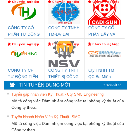
CÔNG TY CỔ
CONG TY TNHH
CÔNG TY CỔ
PHẦN TỰ ĐỘNG
TM-DV DAI
PHẦN DÂY VÀ
TIẾN HƯNG
DONG THANH
CÁP ĐIỆN
THƯỢNG ĐÌNH
CÔNG TY CP
CÔNG TY TNHH
Cty TNHH TM
TỰ ĐỘNG TIẾN
THIẾT BỊ CÔNG
QC Ba Miền
HƯNG
NGHIỆP NIHON
TIN TUYỂN DỤNG MỚI
» Xem tất cả
SETSUBI VIỆT
Tuyển gấp nhân viên Kỹ Thuật - Cty SMC Engineering
NAM
Mô tả công việc Đảm nhiệm công việc tại phòng kỹ thuật của
Công ty theo...
Tuyển Nhanh Nhân Viên Kỹ Thuật- SMC
Mô tả công việc Đảm nhiệm công việc tại phòng kỹ thuật của
Công ty theo...