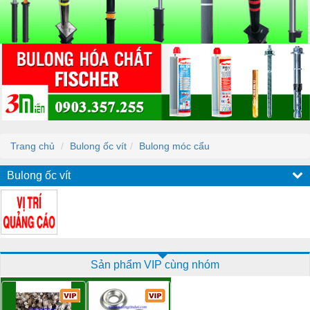
Trang chủ
Bulong ốc vít
Bulong móc cẩu
Bulong ốc vít
Sản phẩm VIP cùng nhóm