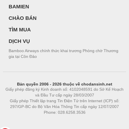
BAMIEN
CHÀO BÁN
TÌM MUA
DỊCH VỤ
Bamboo Airways chính thức khai trương Phòng chờ Thương
gia tại Côn Đảo
Bản quyền 2006 - 2026 thuộc về chodansinh.net
Giấy phép đăng ký Kinh doanh số: 4102048591 do Sở Kế Hoạch
và Đầu Tư cấp ngày 28/03/2007
Giấy phép Thiết lập trang Tin Điện Tử trên Internet (ICP) số:
297/GP-BC do Bộ Văn Hóa Thông Tin cấp ngày 12/07/2007
Phone: 028.6258.3536
Phòng trọ
|
https://bdsgroup.vn
https://kqxs123.com