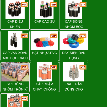
CÁP ĐIỀU
CÁP CAO SU
CÁP ĐỒNG
KHIỂN
NHÔM BỌC
CÁP VẶN XOẮN
HẠT NHỰA PVC
DÂY ĐIỆN DÂN
ABC BỌC CÁCH
DỤNG
ĐIỆN XLPE
SỢI ĐỒNG
CÁP CHẬM
CÁP TRẦN
NHÔM TRÒN KĨ
CHÁY, CHỐNG
DÙNG CHO
THUẬT ĐIỆN
CHÁY
ĐƯỜNG DÂY
TẢI ĐIỆN TRÊN
KHÔNG