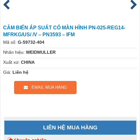
CẢM BIẾN ÁP SUẤT CÓ MÀN HÌNH PN-025-REG14-
MFRKG/US/ /V – PN3593 – IFM
Mã số:
G-59732-404
Nhãn hiệu:
WEIDMULLER
Xuất xứ:
CHINA
Giá:
Liên hệ
EMAIL MUA HÀNG
LIÊN HỆ MUA HÀNG