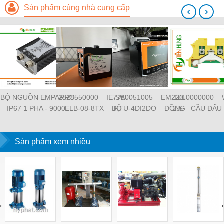
Sản phẩm cùng nhà cung cấp
‹
›
BỘ NGUỒN EMPARRO
2828550000 – IE-SW-
7760051005 – EM220-
1010000000 –
IP67 1 PHA - 9000-
ELB-08-8TX – BỘ
RTU-4DI2DO – ĐỒNG
2.5 – CẦU ĐẤU
11112-1962020 -
CHIA MẠNG 8 CỔNG
HỒ ĐO DÒNG ĐIỆN,
NỐI ĐẤT –
EMPARRO IP67
RJ45 – WEIDMULLER
ĐO ĐIỆN ÁP –
WEIDMULLE
POWER SUPPLY 1-
Sản phẩm xem nhiều
WEIDMULLER
TIENHUNGTE
PHASE
‹
›