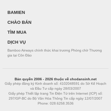
BAMIEN
CHÀO BÁN
TÌM MUA
DỊCH VỤ
Bamboo Airways chính thức khai trương Phòng chờ Thương
gia tại Côn Đảo
Bản quyền 2006 - 2026 thuộc về chodansinh.net
Giấy phép đăng ký Kinh doanh số: 4102048591 do Sở Kế Hoạch
và Đầu Tư cấp ngày 28/03/2007
Giấy phép Thiết lập trang Tin Điện Tử trên Internet (ICP) số:
297/GP-BC do Bộ Văn Hóa Thông Tin cấp ngày 12/07/2007
Phone: 028.6258.3536
Phòng trọ
|
https://bdsgroup.vn
https://kqxs123.com