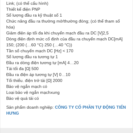
Link; (có thể cấu hình)
Thiết kế điện PNP
Số lượng đầu ra kỹ thuật số 1
Chức năng đầu ra thường mở/thường đóng; (có thể tham số
hóa)
Giảm điện áp tối đa khi chuyển mạch đầu ra DC [V]2,5
Dòng điện định mức cố định của đầu ra chuyển mạch DC[mA]
150; (200 (…60 °C) 250 (…40 °C))
Tần số chuyển mạch DC [Hz] < 170
Số lượng đầu ra tương tự 1
Đầu ra dòng điện tương tự [mA] 4…20
Tải tối đa [Ω] 500
Đầu ra điện áp tương tự [V] 0…10
Tối thiểu. điện trở tải [Ω] 2000
Bảo vệ ngắn mạch có
Loại bảo vệ ngắn mạchxung
Bảo vệ quá tải có
Sản phẩm doanh nghiệp:
CÔNG TY CỔ PHẦN TỰ ĐỘNG TIẾN
HƯNG