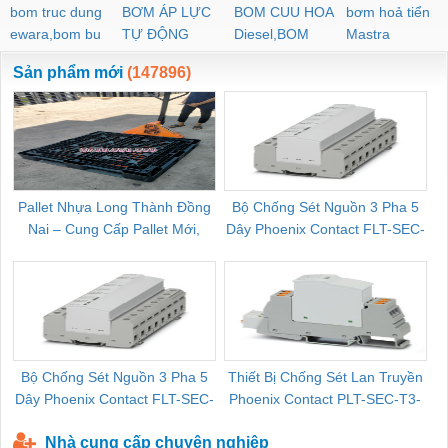
bom truc dung
BƠM ÁP LỰC
BOM CUU HOA
bơm hoả tiển
ewara,bom bu
TỰ ĐỘNG
Diesel,BOM
Mastra
ewara
CHUA CHAY
Sản phẩm mới
(147896)
Pallet Nhựa Long Thành Đồng
Bộ Chống Sét Nguồn 3 Pha 5
Nai – Cung Cấp Pallet Mới,
Dây Phoenix Contact FLT-SEC-
C
Pallet Cũ Giá Tốt
P-T1-3S-264/50-FM - 2909589
Bộ Chống Sét Nguồn 3 Pha 5
Thiết Bị Chống Sét Lan Truyền
B
Dây Phoenix Contact FLT-SEC-
Phoenix Contact PLT-SEC-T3-
P-T1-3S-440/35-FM - 2908264
230-FM-PT - 2907928
Nhà cung cấp chuyên nghiệp