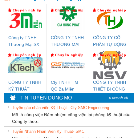
Công ty TNHH
CÔNG TY TNHH
CÔNG TY CỔ
Thương Mại SX
THƯƠNG MẠI
PHẦN TỰ ĐỘNG
Ba Miền
DỊCH VỤ KỸ
TIẾN HƯNG
THUẬT ĐIỆN CƠ
GIA HƯNG
PHÁT
CÔNG TY TNHH
Cty TNHH TM
CÔNG TY TNHH
KỸ THUẬT
QC Ba Miền
THIẾT BỊ CÔNG
KTECH VIỆT
NGHIỆP NIHON
TIN TUYỂN DỤNG MỚI
» Xem tất cả
NAM
SETSUBI VIỆT
Tuyển gấp nhân viên Kỹ Thuật - Cty SMC Engineering
NAM
Mô tả công việc Đảm nhiệm công việc tại phòng kỹ thuật của
Công ty theo...
Tuyển Nhanh Nhân Viên Kỹ Thuật- SMC