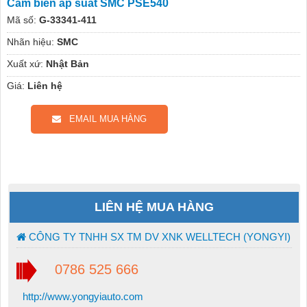
Cảm biến áp suất SMC PSE540
Mã số:
G-33341-411
Nhãn hiệu:
SMC
Xuất xứ:
Nhật Bản
Giá:
Liên hệ
EMAIL MUA HÀNG
LIÊN HỆ MUA HÀNG
CÔNG TY TNHH SX TM DV XNK WELLTECH (YONGYI)
0786 525 666
http://www.yongyiauto.com