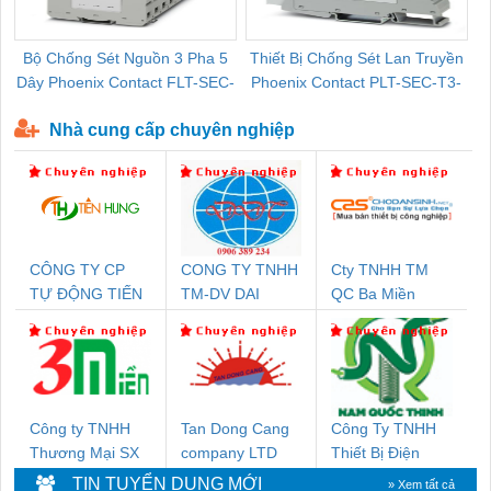
Bộ Chống Sét Nguồn 3 Pha 5
Thiết Bị Chống Sét Lan Truyền
B
Dây Phoenix Contact FLT-SEC-
Phoenix Contact PLT-SEC-T3-
P-T1-3S-440/35-FM - 2908264
230-FM-PT - 2907928
Nhà cung cấp chuyên nghiệp
CÔNG TY CP
CONG TY TNHH
Cty TNHH TM
TỰ ĐỘNG TIẾN
TM-DV DAI
QC Ba Miền
HƯNG
DONG THANH
Công ty TNHH
Tan Dong Cang
Công Ty TNHH
Thương Mại SX
company LTD
Thiết Bị Điện
Ba Miền
Nam Quốc Thịnh
TIN TUYỂN DỤNG MỚI
» Xem tất cả