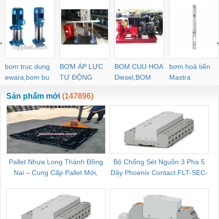
‹
›
bom truc dung
BƠM ÁP LỰC
BOM CUU HOA
bơm hoả tiển
ewara,bom bu
TỰ ĐỘNG
Diesel,BOM
Mastra
ewara
CHUA CHAY
Sản phẩm mới
(147896)
Pallet Nhựa Long Thành Đồng
Bộ Chống Sét Nguồn 3 Pha 5
Nai – Cung Cấp Pallet Mới,
Dây Phoenix Contact FLT-SEC-
C
Pallet Cũ Giá Tốt
P-T1-3S-264/50-FM - 2909589