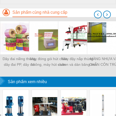
Sản phẩm cùng nhà cung cấp
‹
›
Dây đai niềng thùng,
Máy đóng gói hút chân
Máy đậy nắp thùng
MÀNG NHỰA V
dây đai PP, dây đai
không, máy hút chân
carton và dán băng keo
CHẮN CÔN TR
nhựa
không một buồng hút
tự động
MÀNG CHỊU N
KHO LẠNH, rèm
Sản phẩm xem nhiều
PVC
‹
›