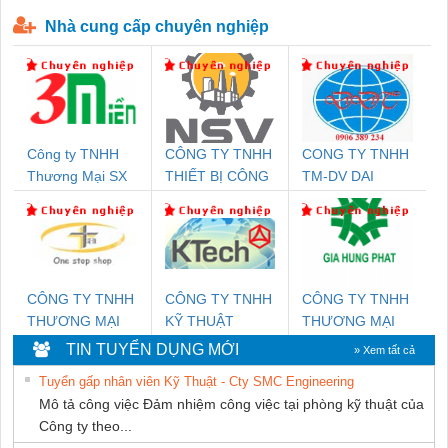
P-T1-3S-440/35-FM - 2908264
230-FM-PT - 2907928
Nhà cung cấp chuyên nghiệp
Công ty TNHH
CÔNG TY TNHH
CONG TY TNHH
Thương Mại SX
THIẾT BỊ CÔNG
TM-DV DAI
Ba Miền
NGHIỆP NIHON
DONG THANH
SETSUBI VIỆT
NAM
CÔNG TY TNHH
CÔNG TY TNHH
CÔNG TY TNHH
THƯƠNG MẠI
KỸ THUẬT
THƯƠNG MẠI
THIÊN ÂN VIỆT
KTECH VIỆT
DỊCH VỤ KỸ
TIN TUYỂN DỤNG MỚI
» Xem tất cả
NAM
NAM
THUẬT ĐIỆN CƠ
Tuyển gấp nhân viên Kỹ Thuật - Cty SMC Engineering
GIA HƯNG
Mô tả công việc Đảm nhiệm công việc tại phòng kỹ thuật của
PHÁT
Công ty theo...