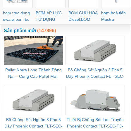
bom truc dung
BƠM ÁP LỰC
BOM CUU HOA
bơm hoả tiển
ewara,bom bu
TỰ ĐỘNG
Diesel,BOM
Mastra
ewara
CHUA CHAY
Sản phẩm mới
(147896)
Pallet Nhựa Long Thành Đồng
Bộ Chống Sét Nguồn 3 Pha 5
Nai – Cung Cấp Pallet Mới,
Dây Phoenix Contact FLT-SEC-
C
Pallet Cũ Giá Tốt
P-T1-3S-264/50-FM - 2909589
Bộ Chống Sét Nguồn 3 Pha 5
Thiết Bị Chống Sét Lan Truyền
B
Dây Phoenix Contact FLT-SEC-
Phoenix Contact PLT-SEC-T3-