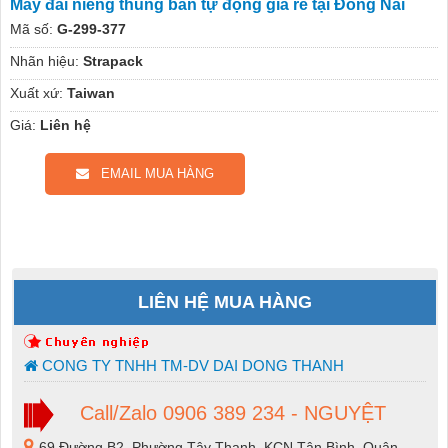
Máy đai niềng thùng bán tự động giá rẻ tại Đồng Nai
Mã số:
G-299-377
Nhãn hiệu:
Strapack
Xuất xứ:
Taiwan
Giá:
Liên hệ
EMAIL MUA HÀNG
LIÊN HỆ MUA HÀNG
CONG TY TNHH TM-DV DAI DONG THANH
Call/Zalo 0906 389 234 - NGUYỆT
69 Đường B2, Phường Tây Thạnh, KCN Tân Bình, Quận