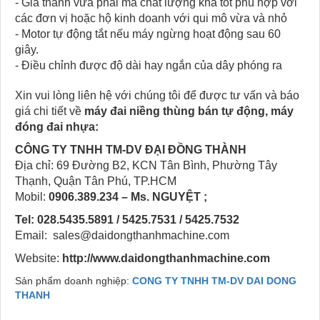
- Giá thành vừa phải mà chất lượng khá tốt phù hợp với
các đơn vị hoặc hộ kinh doanh với qui mô vừa và nhỏ
- Motor tự động tắt nếu máy ngừng hoạt động sau 60
giây.
- Điều chỉnh được độ dài hay ngắn của dây phóng ra
Xin vui lòng liên hệ với chúng tôi để được tư vấn và báo
giá chi tiết về
máy đai niềng thùng bán tự động, máy
đóng đai nhựa:
CÔNG TY TNHH TM-DV ĐẠI ĐỒNG THÀNH
Địa chỉ: 69 Đường B2, KCN Tân Bình, Phường Tây
Thạnh, Quận Tân Phú, TP.HCM
Mobil:
0906.389.234 – Ms. NGUYỆT ;
Tel: 028.5435.5891 / 5425.7531 / 5425.7532
Email: sales@daidongthanhmachine.com
Website:
http://www.daidongthanhmachine.com
Sản phẩm doanh nghiệp:
CONG TY TNHH TM-DV DAI DONG
THANH