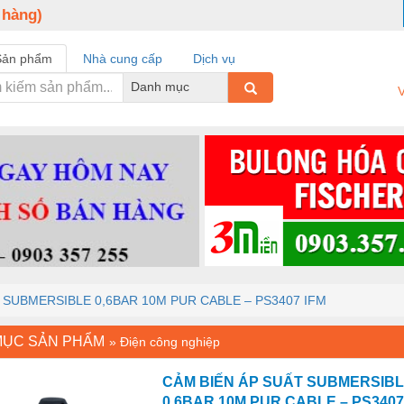
 hàng)
Sản phẩm
Nhà cung cấp
Dịch vụ
Danh mục
V
 SUBMERSIBLE 0,6BAR 10M PUR CABLE – PS3407 IFM
MỤC SẢN PHẨM
»
Điện công nghiệp
CẢM BIẾN ÁP SUẤT SUBMERSIB
0,6BAR 10M PUR CABLE – PS3407