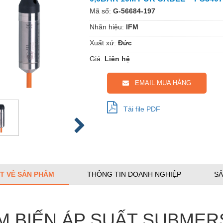
Mã số:
G-56684-197
Nhãn hiệu:
IFM
Xuất xứ:
Đức
Giá:
Liên hệ
EMAIL MUA HÀNG
Tải file PDF
ẾT VỀ SẢN PHẨM
THÔNG TIN DOANH NGHIỆP
SẢ
M BIẾN ÁP SUẤT SUBMERS