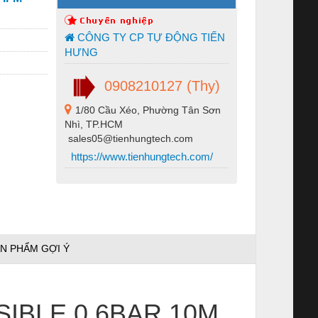
CÔNG TY CP TỰ ĐỘNG TIẾN
HƯNG
0908210127 (Thy)
1/80 Cầu Xéo, Phường Tân Sơn
Nhì, TP.HCM
sales05@tienhungtech.com
https://www.tienhungtech.com/
N PHẨM GỢI Ý
IBLE 0,6BAR 10M