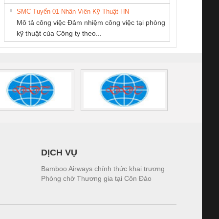
tấm pin
điện TRANSCLINIC
trơn Đà Nẵng
giám 
PHƯƠNG NAM
SMC Tuyển 01 Nhân Viên Kỹ Thuật-HN
SCLINIC 16I+
BKE 1K5.4
Sola
Mô tả công việc Đảm nhiệm công việc tại phòng
 (2502520000)
(7791400879)2. Giá
TRAN
kỹ thuật của Công ty theo...
1K5.4
DỊCH VỤ
Bamboo Airways chính thức khai trương
Phòng chờ Thương gia tại Côn Đảo