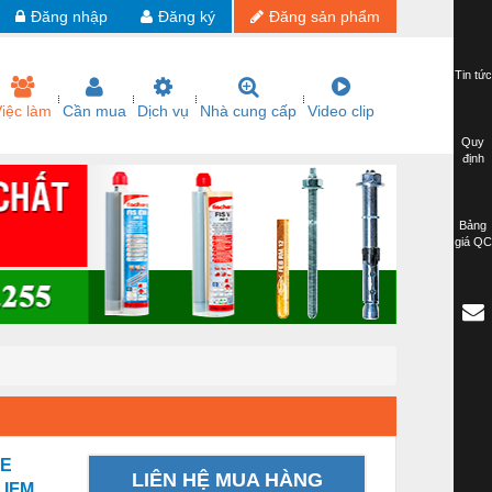
Đăng nhập
Đăng ký
Đăng sản phẩm
Tin tức
iệc làm
Cần mua
Dịch vụ
Nhà cung cấp
Video clip
Quy
định
Bảng
giá QC
LE
LIÊN HỆ MUA HÀNG
 IFM