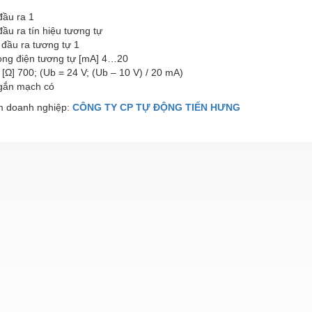
đầu ra 1
đầu ra tín hiệu tương tự
 đầu ra tương tự 1
òng điện tương tự [mA] 4…20
a [Ω] 700; (Ub = 24 V; (Ub – 10 V) / 20 mA)
gắn mạch có
 doanh nghiệp:
CÔNG TY CP TỰ ĐỘNG TIẾN HƯNG