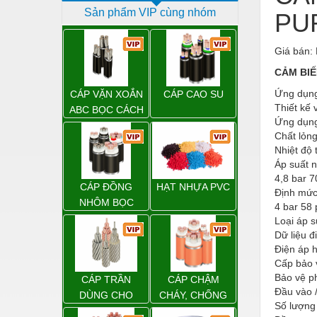
Sản phẩm VIP cùng nhóm
PU
Dịch vụ - Thi công
Điện công nghiệp
Giá bán: 
Điện gia dụng
CẢM BIẾ
Điện Lạnh
Ứng dụn
CÁP VẶN XOẮN
CÁP CAO SU
Thiết kế 
ABC BỌC CÁCH
Đóng tàu Thiết bị
Ứng dụng
ĐIỆN XLPE
Chất lỏn
Đúc chính xác Thiết bị
Nhiệt độ 
Áp suất n
Dụng cụ cầm tay
4,8 bar 7
CÁP ĐỒNG
HẠT NHỰA PVC
Định mức
Dụng cụ cắt gọt
NHÔM BỌC
4 bar 58 
Dụng cụ điện
Loại áp s
Dữ liệu đ
Dụng cụ đo
Điện áp 
Cấp bảo v
Gỗ - Trang thiết bị
Bảo vệ p
CÁP TRẦN
CÁP CHẬM
Đầu vào /
Hàn cắt - Thiết bị
DÙNG CHO
CHÁY, CHỐNG
Số lượng 
ĐƯỜNG DÂY
CHÁY