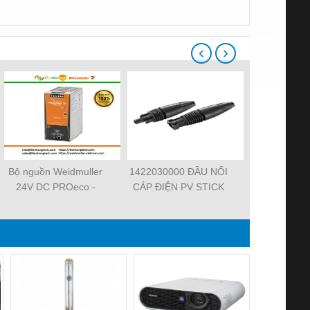
‹
›
Bộ nguồn Weidmuller
1422030000 ĐẦU NỐI
101000000
24V DC PROeco -
CÁP ĐIỆN PV STICK
2.5 – CẦU 
TIENHUNGTECH
SET
NỐI ĐẤ
WEIDMUL
TIENHUN