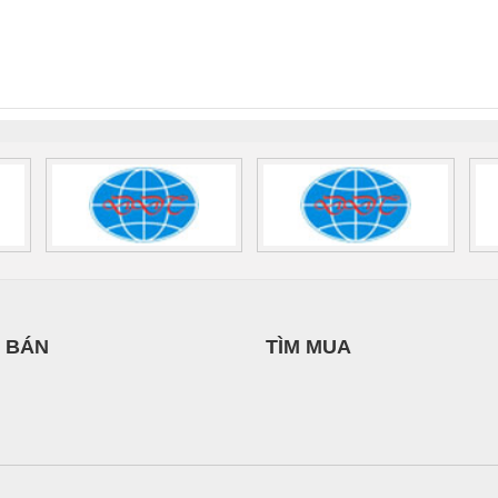
 Suất Cao
Phoenix Contact
Phoenix Contact
THƯỢNG ĐÌNH
nix Contact
QUINT-HP-
2981059 – PSR-
TRAN
INT-HP-
BAT/PB/48DC/7.0AH/PT
SCP-
1K5 H
0AC/2.5KVA/PT
- 1133819
24UC/ESL4/3X1/1X2/B
 1136815
 BÁN
TÌM MUA