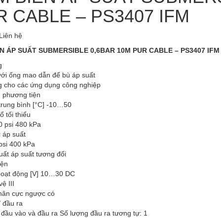
R CABLE – PS3407 IFM
Liên hệ
N ÁP SUẤT SUBMERSIBLE 0,6BAR 10M PUR CABLE – PS3407 IFM
g
với ống mao dẫn để bù áp suất
 cho các ứng dụng công nghiệp
g phương tiện
trung bình [°C] -10…50
ổ tối thiểu
0 psi 480 kPa
 áp suất
psi 400 kPa
uất áp suất tương đối
iện
hoạt động [V] 10…30 DC
ệ III
hân cực ngược có
 đầu ra
đầu vào và đầu ra Số lượng đầu ra tương tự: 1