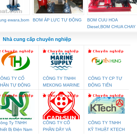
dung ewara,bom
BƠM ÁP LỰC TỰ ĐỘNG
BOM CUU HOA
Diesel,BOM CHUA CHAY
Nhà cung cấp chuyên nghiệp
ÔNG TY CỔ
CÔNG TY TNHH
CÔNG TY CP TỰ
Đệm An Toàn
Rơ Le An Toàn
Bộ Lặp Tín Hiệu
Rơ
PHẦN TỰ ĐỘNG
MEKONG MARINE
ĐỘNG TIẾN
nix Contact
Phoenix Contact
PROFIBUS Phoenix
Pho
IẾN HƯNG
SUPPLY
HƯNG
PC20-1NO-
PSR-SCP-
Contact PSI-REP-
298
24DC-SP -
24UC/ESL4/3X1/1X2/B
PROFIBUS/12MB -
700578
- 2981059
2708863
24DC
ông Ty TNHH
CÔNG TY CỔ
CÔNG TY TNHH
hiết Bị Điện Nam
PHẦN DÂY VÀ
KỸ THUẬT KTECH
ưu Điện AC
Mô-đun Ắc Quy UPS
Rơ Le An Toàn
Bộ g
uốc Thịnh
CÁP ĐIỆN
VIỆT NAM