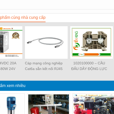
phẩm cùng nhà cung cấp
24VDC 20A
Cáp mạng công nghiệp
1020100000 – CẦU
480W 24V
Cat6a sẵn kết nối RJ45
ĐẤU DÂY ĐỘNG LỰC
38480000
Weidmüller IE-
WDU 4 –
ller -
C6FP8LD0050M40M40-
WEIDMULLER –
NGTECH
ẩm xem nhiều
D — 1165940050
TIENHUNGTECH