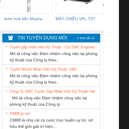
›
bơm hoả tiển Mastra
MÁY CHIẾU VPL-TX7
BOM DINH
WHITE
TIN TUYỂN DỤNG MỚI
» Xem tất cả
Tuyển gấp nhân viên Kỹ Thuật - Cty SMC Engineering
Mô tả công việc Đảm nhiệm công việc tại phòng
kỹ thuật của Công ty theo...
Tuyển Nhanh Nhân Viên Kỹ Thuật- SMC
CÔNG TY TNHH
Cty TNHH TM QC
CÔNG TY TNHH
 Le An Toàn
Bộ giám sát chuỗi
Bộ giám sát dòng
Bộ ng
Mô tả công việc Đảm nhiệm công việc tại phòng
THIẾT BỊ CÔNG
Ba Miền
THƯƠNG MẠI
enix Contact
tấm pin
điện chuỗi
ray W
kỹ thuật của Công ty theo...
NGHIỆP NIHON
DỊCH VỤ KỸ
6960 – PSR-
TRANSCLINIC 16I+
TRANSCLINIC 16I+
BAS 
Công Ty SMC Tuyển Gấp Nhân Viên Kỹ Thuật- Hà Nội
SETSUBI VIỆT
THUẬT ĐIỆN CƠ
SCP-
1K5 L (2433950000)
(2008130000)
(28
Mô tả công việc Đảm nhiệm công việc tại
NAM
GIA HƯNG PHÁT
/FSP/2X1/1X2
phòng kỹ thuật của Công ty...
CM88 jp net
CÔNG TY TNHH
CONG TY TNHH
Tan Dong Cang
CM88 là nhà cái cá cược trực tuyến uy tín, sở
KINH DOANH
TM-DV DAI DONG
company LTD
iám sát chuỗi
Bộ chỉnh lưu nguồn
Nẹp nhôm chống
Bộ c
hữu thế giới giải trí hiện...
DỊCH VỤ XNK
THANH