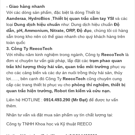
- Giao hàng nhanh
Với các dòng sản phẩm, đặc biệt là dòng Thiết bị
Aanderaa
,
HydroBios
,
Thiết bị quan trắc cầm tay YSI
và các
loại
Dung dịch hiệu chuẩn
như: Dung dịch hiệu chuẩn
Độ
dẫn, pH, Ammonium, Nitrate, ORP, Độ đục
,
chúng tôi có hàng
sẵn trong kho nên có thể giao nhanh cho quý khách hàng trên
toàn quốc
3. Công Ty ReecoTech
Với nhiều năm kinh nghiệm trong ngành, Công ty
ReecoTech
là
đơn vị chuyên tư vấn giải pháp, lấp đặt các
trạm phao quan
trắc khí tượng thủy hải văn, quan trắc môi trường
phục vụ
cho các cảng biển và các dự án nuôi trồng thủy hải sản, thủy
lợi......, bên cạnh đó Công Ty
ReecoTech
cũng chuyên cung
cấp các trang thiết bị phục vụ cho
phòng thí nghiệm, thiết bị
quan trắc hiện trường, Robot tìm kiếm và cứu nạn.
Liên hệ HOTLINE :
0914.493.290 (Mr Đạt)
để được tư vấn
thêm.
Nhận tư vấn và đặt mua sản phẩm uy tín chất lượng tại:
Công ty TNHH Khoa học và Kỹ thuật REECO