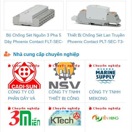
Bộ Chống Sét Nguồn 3 Pha 5
Thiết Bị Chống Sét Lan Truyền
B
Dây Phoenix Contact FLT-SEC-
Phoenix Contact PLT-SEC-T3-
P-T1-3S-440/35-FM - 2908264
230-FM-PT - 2907928
Nhà cung cấp chuyên nghiệp
CÔNG TY CỔ
CÔNG TY TNHH
CÔNG TY TNHH
PHẦN DÂY VÀ
THIẾT BỊ CÔNG
MEKONG
CÁP ĐIỆN
NGHIỆP NIHON
MARINE
THƯỢNG ĐÌNH
SETSUBI VIỆT
SUPPLY
NAM