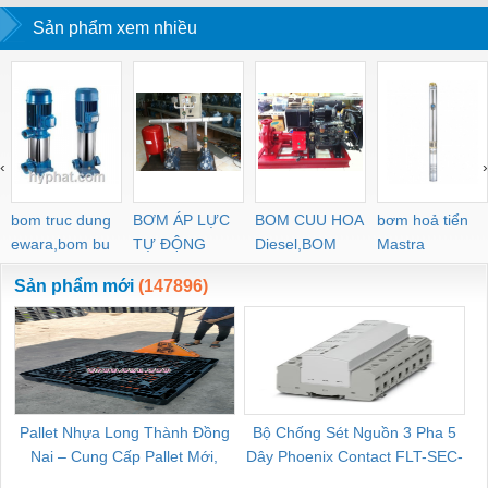
lượng tảo cát
Clorua, thiết bị hiện
(diatoms), Hàm lượng
Sản phẩm xem nhiều
trường YSI Proquatro
cryptophyceae, Hợp
chất vàng
‹
›
bom truc dung
BƠM ÁP LỰC
BOM CUU HOA
bơm hoả tiển
ewara,bom bu
TỰ ĐỘNG
Diesel,BOM
Mastra
ewara
CHUA CHAY
Sản phẩm mới
(147896)
Pallet Nhựa Long Thành Đồng
Bộ Chống Sét Nguồn 3 Pha 5
Nai – Cung Cấp Pallet Mới,
Dây Phoenix Contact FLT-SEC-
C
Pallet Cũ Giá Tốt
P-T1-3S-264/50-FM - 2909589