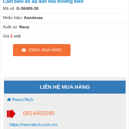
Cảm biến đo độ dẫn môi trường biển
Mã số:
G-56400-26
Nhãn hiệu:
Aanderaa
Xuất xứ:
Nauy
Giá:
1
vnđ
EMAIL MUA HÀNG
LIÊN HỆ MUA HÀNG
ReecoTech
0914493290
https://reecotech.com.vn/