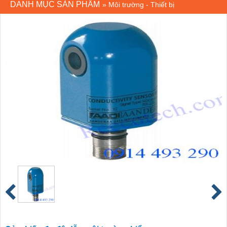
DANH MỤC SẢN PHẨM
»
Môi trường - Thiết bị