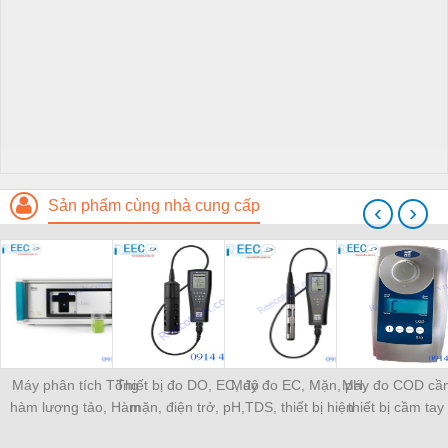
Sản phẩm cùng nhà cung cấp
‹
›
Máy phân tích Tổng
Thiết bị đo DO, EC, độ
Máy đo EC, Mặn, pH,
Máy đo COD cầm
hàm lượng tảo, Hàm
mặn, điện trở, pH,
TDS, thiết bị hiện
thiết bị cầm tay
lượng tảo lam, Hàm
BOD, Amoni, Nitrat,
trường YSI Pro1030
trường YSI