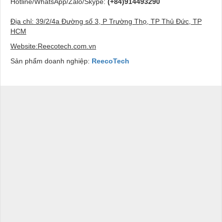
Hotline/WhatsApp/Zalo/Skype:
(+84)914493290
Địa chỉ: 39/2/4a Đường số 3, P Trường Thọ, TP Thủ Đức, TP
HCM
Website:Reecotech.com.vn
Sản phẩm doanh nghiệp:
ReecoTech