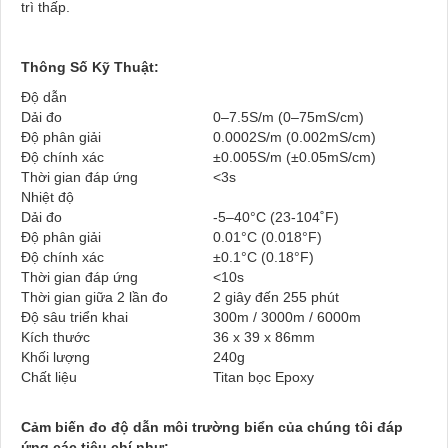
trì thấp.
Thông Số Kỹ Thuật:
Độ dẫn
Dải đo
0–7.5S/m (0–75mS/cm)
Độ phân giải
0.0002S/m (0.002mS/cm)
Độ chính xác
±0.005S/m (±0.05mS/cm)
Thời gian đáp ứng
<3s
Nhiệt độ
Dải đo
-5–40°C (23-104˚F)
Độ phân giải
0.01°C (0.018°F)
Độ chính xác
±0.1°C (0.18°F)
Thời gian đáp ứng
<10s
Thời gian giữa 2 lần đo
2 giây đến 255 phút
Độ sâu triển khai
300m / 3000m / 6000m
Kích thước
36 x 39 x 86mm
Khối lượng
240g
Chất liệu
Titan bọc Epoxy
Cảm biến đo độ dẫn môi trường biển của chúng tôi đáp
ứng các tiêu chí như: