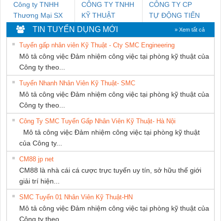
Công ty TNHH
CÔNG TY TNHH
CÔNG TY CP
Thương Mại SX
KỸ THUẬT
TỰ ĐỘNG TIẾN
Ba Miền
KTECH VIỆT
HƯNG
TIN TUYỂN DỤNG MỚI
» Xem tất cả
NAM
Tuyển gấp nhân viên Kỹ Thuật - Cty SMC Engineering
Mô tả công việc Đảm nhiệm công việc tại phòng kỹ thuật của
Công ty theo...
Tuyển Nhanh Nhân Viên Kỹ Thuật- SMC
Mô tả công việc Đảm nhiệm công việc tại phòng kỹ thuật của
Công ty theo...
Công Ty SMC Tuyển Gấp Nhân Viên Kỹ Thuật- Hà Nội
Mô tả công việc Đảm nhiệm công việc tại phòng kỹ thuật
của Công ty...
CM88 jp net
CM88 là nhà cái cá cược trực tuyến uy tín, sở hữu thế giới
giải trí hiện...
SMC Tuyển 01 Nhân Viên Kỹ Thuật-HN
Mô tả công việc Đảm nhiệm công việc tại phòng kỹ thuật của
Công ty theo...