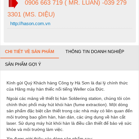
0906 663 719 ( MR. LUÂN) -039 279
3301 (MS. DIỆU)
http://hason.com.vn
CHI TIẾT VỀ SẢN PHẨM
THÔNG TIN DOANH NGHIỆP
SẢN PHẨM GỢI Ý
Kính gửi Quý Khách hàng Công ty Hà Sơn là đại lý chính thức
của Hãng máy hàn thiếc nổi tiếng Weller của Đức.
Ngoài các mảng về thiết bị hàn Soldering station, chúng tôi còn
chính thức phối máy hút khói hàn (fume extraction). Một dòng
sản phẩm đặc biệt cần thiết trong các nhà máy có liên quan đến
môi trường bao gồm hàn, hàn dán, các ứng dụng về hàn cắt
laser. Sử dụng máy hút khói hàn là điều cần thiết để bảo vệ sức
khỏe và môi trường làm việc.
Xin được giới thiệu các dòng sản phẩm sau: