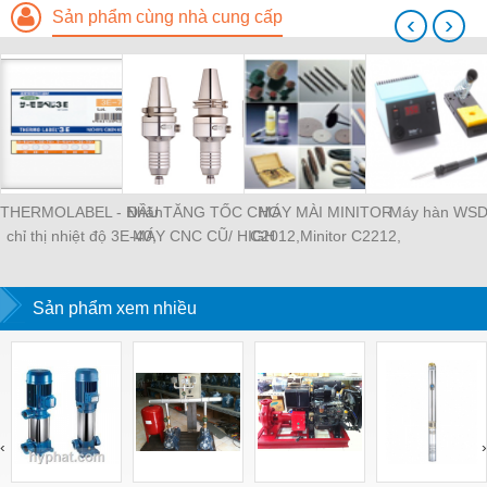
Sản phẩm cùng nhà cung cấp
‹
›
THERMOLABEL - Nhãn
ĐẦU TĂNG TỐC CHO
MÁY MÀI MINITOR
Máy hàn WS
chỉ thị nhiệt độ 3E-40,
MÁY CNC CŨ/ HIGH
C2012,Minitor C2212,
tem nhiệt Nigk A-50,
SPEED SPINDLE
MINITOR C2112,
thermolabe Nigk
MINIMO máy mài siêu
Sản phẩm xem nhiều
âm P30, Máy mài
khuôn mẫu Minitor
Minimo
‹
›