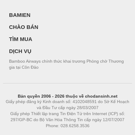
BAMIEN
CHÀO BÁN
TÌM MUA
DỊCH VỤ
Bamboo Airways chính thức khai trương Phòng chờ Thương
gia tại Côn Đảo
Bản quyền 2006 - 2026 thuộc về chodansinh.net
Giấy phép đăng ký Kinh doanh số: 4102048591 do Sở Kế Hoạch
và Đầu Tư cấp ngày 28/03/2007
Giấy phép Thiết lập trang Tin Điện Tử trên Internet (ICP) số:
297/GP-BC do Bộ Văn Hóa Thông Tin cấp ngày 12/07/2007
Phone: 028.6258.3536
Phòng trọ
|
https://bdsgroup.vn
https://kqxs123.com