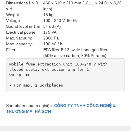
Dimensions L x B
460 x 610 x 210 mm (18,11 x 24,01 x 8,26
x H:
inch)
Weight:
15 kg
Voltage:
100 - 240 V, 60 Hz
Sound level in 1 m:
54 dB (A)
Electrical power:
175 VA
Max. vacuum:
2300 Pa
Max. capacity:
100 m³ / h
Filter:
EPA filter E 12, wide band gas filter
(50% active carbon, 50% Puratex)
Mobile fume extraction unit 100-240 V with
sloped stativ extraction arm for 1
workplace
- For max. 2 workplaces
Sản phẩm doanh nghiệp:
CÔNG TY TNHH CÔNG NGHỆ &
THƯƠNG MẠI HÀ SƠN