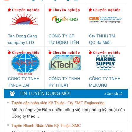
Tan Dong Cang
CÔNG TY CP
Cty TNHH TM
company LTD
TỰ ĐỘNG TIẾN
QC Ba Miền
HƯNG
CONG TY TNHH
CÔNG TY TNHH
CÔNG TY TNHH
TM-DV DAI
KỸ THUẬT
MEKONG
DONG THANH
KTECH VIỆT
MARINE
TIN TUYỂN DỤNG MỚI
» Xem tất cả
NAM
SUPPLY
Tuyển gấp nhân viên Kỹ Thuật - Cty SMC Engineering
Mô tả công việc Đảm nhiệm công việc tại phòng kỹ thuật của
Công ty theo...
Tuyển Nhanh Nhân Viên Kỹ Thuật- SMC