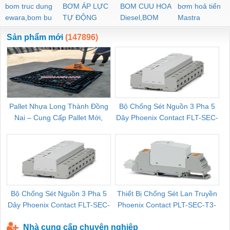
bom truc dung
BƠM ÁP LỰC
BOM CUU HOA
bơm hoả tiển
ewara,bom bu
TỰ ĐỘNG
Diesel,BOM
Mastra
ewara
CHUA CHAY
Sản phẩm mới
(147896)
Pallet Nhựa Long Thành Đồng
Bộ Chống Sét Nguồn 3 Pha 5
Nai – Cung Cấp Pallet Mới,
Dây Phoenix Contact FLT-SEC-
C
Pallet Cũ Giá Tốt
P-T1-3S-264/50-FM - 2909589
Bộ Chống Sét Nguồn 3 Pha 5
Thiết Bị Chống Sét Lan Truyền
B
Dây Phoenix Contact FLT-SEC-
Phoenix Contact PLT-SEC-T3-
P-T1-3S-440/35-FM - 2908264
230-FM-PT - 2907928
Nhà cung cấp chuyên nghiệp