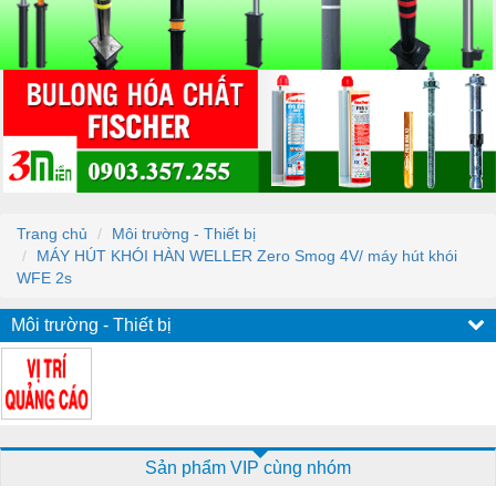
Trang chủ
Môi trường - Thiết bị
MÁY HÚT KHÓI HÀN WELLER Zero Smog 4V/ máy hút khói
WFE 2s
Môi trường - Thiết bị
Sản phẩm VIP cùng nhóm