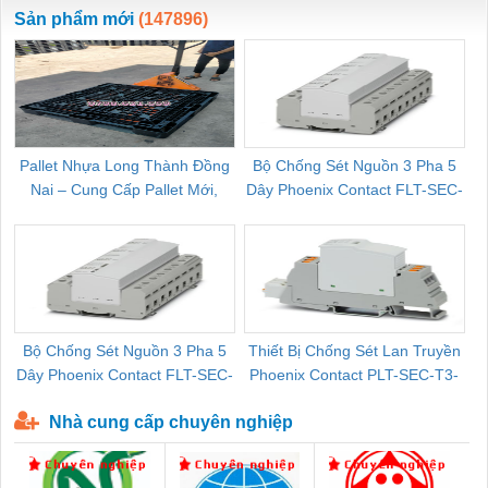
ewara
CHUA CHAY
Sản phẩm mới
(147896)
Pallet Nhựa Long Thành Đồng
Bộ Chống Sét Nguồn 3 Pha 5
Nai – Cung Cấp Pallet Mới,
Dây Phoenix Contact FLT-SEC-
C
Pallet Cũ Giá Tốt
P-T1-3S-264/50-FM - 2909589
Bộ Chống Sét Nguồn 3 Pha 5
Thiết Bị Chống Sét Lan Truyền
B
Dây Phoenix Contact FLT-SEC-
Phoenix Contact PLT-SEC-T3-
P-T1-3S-440/35-FM - 2908264
230-FM-PT - 2907928
Nhà cung cấp chuyên nghiệp