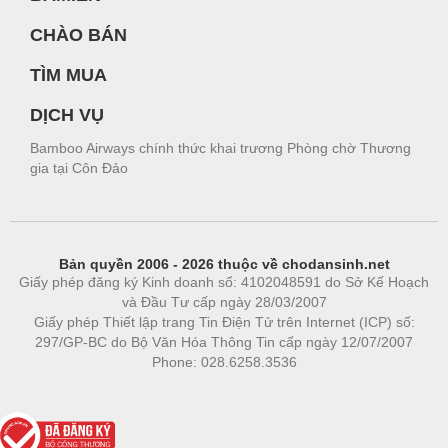
CHÀO BÁN
TÌM MUA
DỊCH VỤ
Bamboo Airways chính thức khai trương Phòng chờ Thương
gia tại Côn Đảo
Bản quyền 2006 - 2026 thuộc về chodansinh.net
Giấy phép đăng ký Kinh doanh số: 4102048591 do Sở Kế Hoạch
và Đầu Tư cấp ngày 28/03/2007
Giấy phép Thiết lập trang Tin Điện Tử trên Internet (ICP) số:
297/GP-BC do Bộ Văn Hóa Thông Tin cấp ngày 12/07/2007
Phone: 028.6258.3536
Phòng trọ
|
https://bdsgroup.vn
https://kqxs123.com