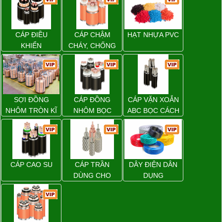
CÁP ĐIỀU
CÁP CHẬM
HẠT NHỰA PVC
KHIỂN
CHÁY, CHỐNG
CHÁY
SỢI ĐỒNG
CÁP ĐỒNG
CÁP VẶN XOẮN
NHÔM TRÒN KĨ
NHÔM BỌC
ABC BỌC CÁCH
THUẬT ĐIỆN
ĐIỆN XLPE
CÁP CAO SU
CÁP TRẦN
DÂY ĐIỆN DÂN
DÙNG CHO
DỤNG
ĐƯỜNG DÂY
TẢI ĐIỆN TRÊN
KHÔNG