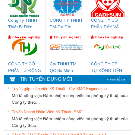
Công Ty TNHH
CONG TY TNHH
CÔNG TY CỔ
Thiết Bị Điện
TM-DV DAI
PHẦN DÂY VÀ
Nam Quốc Thịnh
DONG THANH
CÁP ĐIỆN
THƯỢNG ĐÌNH
CÔNG TY CỔ
Cty TNHH TM
CÔNG TY CP
PHẦN TỰ ĐỘNG
QC Ba Miền
TỰ ĐỘNG TIẾN
TIẾN HƯNG
HƯNG
TIN TUYỂN DỤNG MỚI
» Xem tất cả
Tuyển gấp nhân viên Kỹ Thuật - Cty SMC Engineering
Mô tả công việc Đảm nhiệm công việc tại phòng kỹ thuật của
Công ty theo...
Tuyển Nhanh Nhân Viên Kỹ Thuật- SMC
Mô tả công việc Đảm nhiệm công việc tại phòng kỹ thuật của
Công ty theo...