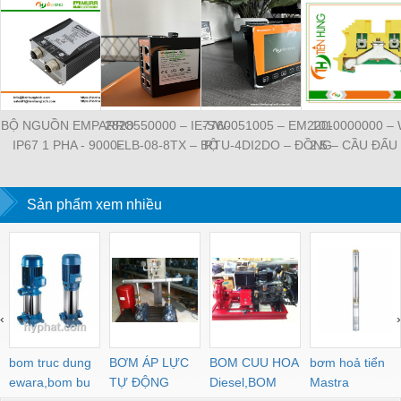
BỘ NGUỒN EMPARRO
2828550000 – IE-SW-
7760051005 – EM220-
1010000000 –
IP67 1 PHA - 9000-
ELB-08-8TX – BỘ
RTU-4DI2DO – ĐỒNG
2.5 – CẦU ĐẤU
11112-1962020 -
CHIA MẠNG 8 CỔNG
HỒ ĐO DÒNG ĐIỆN,
NỐI ĐẤT –
EMPARRO IP67
RJ45 – WEIDMULLER
ĐO ĐIỆN ÁP –
WEIDMULLE
POWER SUPPLY 1-
Sản phẩm xem nhiều
WEIDMULLER
TIENHUNGTE
PHASE
‹
›
bom truc dung
BƠM ÁP LỰC
BOM CUU HOA
bơm hoả tiển
ewara,bom bu
TỰ ĐỘNG
Diesel,BOM
Mastra