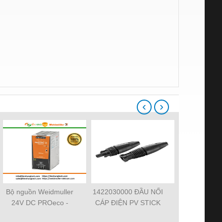
‹
›
Bộ nguồn Weidmuller
1422030000 ĐẦU NỐI
101000000
24V DC PROeco -
CÁP ĐIỆN PV STICK
2.5 – CẦU 
TIENHUNGTECH
SET
NỐI ĐẤ