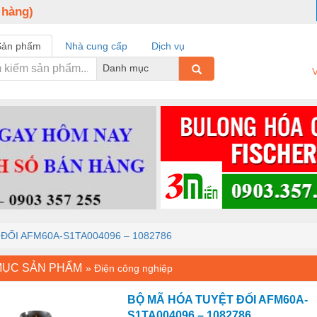
 hàng)
Sản phẩm
Nhà cung cấp
Dịch vụ
Danh mục
V
ĐỐI AFM60A-S1TA004096 – 1082786
MỤC SẢN PHẨM
»
Điện công nghiệp
BỘ MÃ HÓA TUYỆT ĐỐI AFM60A-
S1TA004096 – 1082786