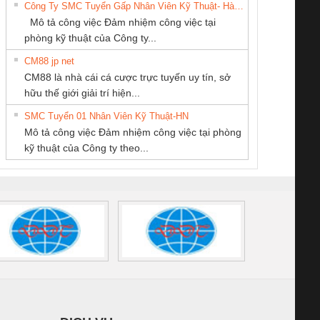
Công Ty SMC Tuyển Gấp Nhân Viên Kỹ Thuật- Hà Nội
SCP-
1K5 L (2433950000)
(2008130000)
(28
Mô tả công việc Đảm nhiệm công việc tại
/FSP/2X1/1X2
phòng kỹ thuật của Công ty...
CM88 jp net
CÔNG TY TNHH
CÔNG TY CỔ
CÔNG TY TNHH
CM88 là nhà cái cá cược trực tuyến uy tín, sở
THƯƠNG MẠI
PHẦN DÂY VÀ
THƯƠNG MẠI
iám sát chuỗi
Bộ chỉnh lưu nguồn
Nẹp nhôm chống
Bộ c
hữu thế giới giải trí hiện...
DỊCH VỤ KỸ
CÁP ĐIỆN
THIÊN ÂN VIỆT
tấm pin
điện TRANSCLINIC
trơn Đà Nẵng
giám 
THUẬT ĐIỆN CƠ
THƯỢNG ĐÌNH
NAM
SMC Tuyển 01 Nhân Viên Kỹ Thuật-HN
SCLINIC 16I+
BKE 1K5.4
Sola
GIA HƯNG PHÁT
Mô tả công việc Đảm nhiệm công việc tại phòng
 (2502520000)
(7791400879)2. Giá
TRAN
kỹ thuật của Công ty theo...
1K5.4