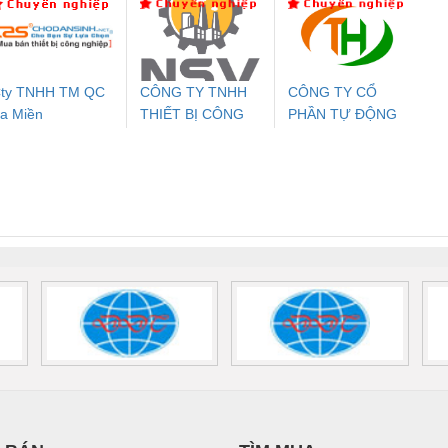
24DC-SP -
24UC/ESL4/3X1/1X2/B
PROFIBUS/12MB -
700578
- 2981059
2708863
24DC
ty TNHH TM QC
CÔNG TY TNHH
CÔNG TY CỔ
a Miền
THIẾT BỊ CÔNG
PHẦN TỰ ĐỘNG
ưu Điện AC
Mô-đun Ắc Quy UPS
Rơ Le An Toàn
Bộ g
NGHIỆP NIHON
TIẾN HƯNG
 Suất Cao
Phoenix Contact
Phoenix Contact
SETSUBI VIỆT
nix Contact
QUINT-HP-
2981059 – PSR-
TRAN
NAM
INT-HP-
BAT/PB/48DC/7.0AH/PT
SCP-
1K5 H
0AC/2.5KVA/PT
- 1133819
24UC/ESL4/3X1/1X2/B
 1136815