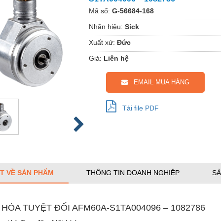
Mã số:
G-56684-168
Nhãn hiệu:
Sick
Xuất xứ:
Đức
Giá:
Liên hệ
EMAIL MUA HÀNG
Tải file PDF
ẾT VỀ SẢN PHẨM
THÔNG TIN DOANH NGHIỆP
SẢ
 HÓA TUYỆT ĐỐI AFM60A-S1TA004096 – 1082786