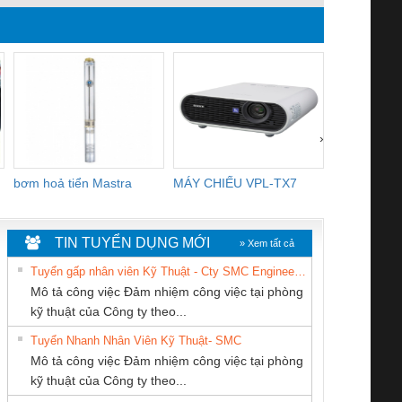
WEIDMUL
TIENHUN
›
bơm hoả tiển Mastra
MÁY CHIẾU VPL-TX7
BOM DINH
WHITE
TIN TUYỂN DỤNG MỚI
» Xem tất cả
Tuyển gấp nhân viên Kỹ Thuật - Cty SMC Engineering
Mô tả công việc Đảm nhiệm công việc tại phòng
kỹ thuật của Công ty theo...
Tuyển Nhanh Nhân Viên Kỹ Thuật- SMC
CÔNG TY CP TỰ
CÔNG TY TNHH
Tan Dong Cang
 Le An Toàn
Bộ giám sát chuỗi
Bộ giám sát dòng
Bộ ng
Mô tả công việc Đảm nhiệm công việc tại phòng
ĐỘNG TIẾN
KỸ THUẬT KTECH
company LTD
enix Contact
tấm pin
điện chuỗi
ray W
kỹ thuật của Công ty theo...
HƯNG
VIỆT NAM
6960 – PSR-
TRANSCLINIC 16I+
TRANSCLINIC 16I+
BAS 