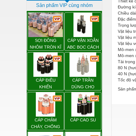
Thiết kế 
Sản phẩm VIP cùng nhóm
Dịch vụ - Thi công
Đường kí
Chiều dài
Điện công nghiệp
Đặc điểm
Trọng lượ
Điện gia dụng
Vật liệu 
Vật liệu 
Điện Lạnh
SỢI ĐỒNG
CÁP VẶN XOẮN
Vật liệu 
NHÔM TRÒN KĨ
ABC BỌC CÁCH
Mô-men x
Đóng tàu Thiết bị
THUẬT ĐIỆN
ĐIỆN XLPE
Mô-men x
Đúc chính xác Thiết bị
Tải trọng
80 N (hư
Dụng cụ cầm tay
40 N (hư
Tốc độ vậ
CÁP ĐIỀU
CÁP TRẦN
Dụng cụ cắt gọt
KHIỂN
DÙNG CHO
Sản phẩm
ĐƯỜNG DÂY
Dụng cụ điện
TẢI ĐIỆN TRÊN
Dụng cụ đo
KHÔNG
Gỗ - Trang thiết bị
CÁP CHẬM
CÁP CAO SU
Hàn cắt - Thiết bị
CHÁY, CHỐNG
CHÁY