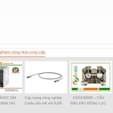
phẩm cùng nhà cung cấp
24VDC 20A
Cáp mạng công nghiệp
1020100000 – CẦU
480W 24V
Cat6a sẵn kết nối RJ45
ĐẤU DÂY ĐỘNG LỰC
38480000
Weidmüller IE-
WDU 4 –