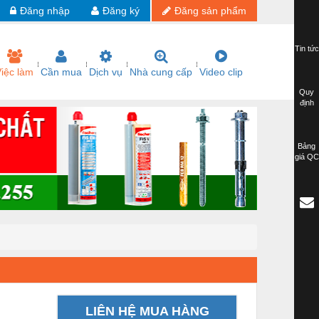
Đăng nhập
Đăng ký
Đăng sản phẩm
Tin tức
iệc làm
Cần mua
Dịch vụ
Nhà cung cấp
Video clip
Quy
định
Bảng
giá QC
LIÊN HỆ MUA HÀNG