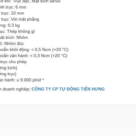
cơ khí: Trục đặc, Mặt bích servo
nh trục: 6 mm
 trục: 10 mm
 trục: Với mặt phẳng
ng: 0,3 kg
trục: Thép không gỉ
mặt bích: Nhôm
vỏ: Nhôm đúc
oắn khởi động: < 0,5 Ncm (+20 °C)
oắn vận hành: < 0,3 Ncm (+20 °C)
 trục cho phép
ớng kính)
ớng trục)
n hành: ≤ 9.000 phút⁻¹
 doanh nghiệp:
CÔNG TY CP TỰ ĐỘNG TIẾN HƯNG