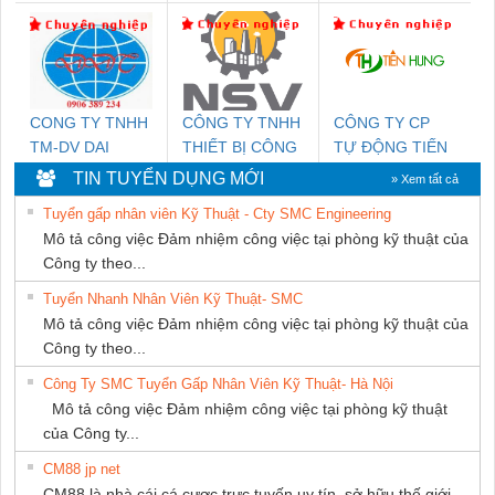
DỊCH VỤ KỸ
Nam Quốc Thịnh
THUẬT ĐIỆN CƠ
GIA HƯNG PHÁT
CONG TY TNHH
CÔNG TY TNHH
CÔNG TY CP
TM-DV DAI
THIẾT BỊ CÔNG
TỰ ĐỘNG TIẾN
DONG THANH
NGHIỆP NIHON
HƯNG
TIN TUYỂN DỤNG MỚI
» Xem tất cả
SETSUBI VIỆT
Tuyển gấp nhân viên Kỹ Thuật - Cty SMC Engineering
NAM
Mô tả công việc Đảm nhiệm công việc tại phòng kỹ thuật của
Công ty theo...
Tuyển Nhanh Nhân Viên Kỹ Thuật- SMC
Mô tả công việc Đảm nhiệm công việc tại phòng kỹ thuật của
Công ty theo...
Công Ty SMC Tuyển Gấp Nhân Viên Kỹ Thuật- Hà Nội
Mô tả công việc Đảm nhiệm công việc tại phòng kỹ thuật
của Công ty...
CM88 jp net
CM88 là nhà cái cá cược trực tuyến uy tín, sở hữu thế giới