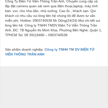
Công Ty Điện Tử Viễn Thông Trần Anh, Chuyên cung cấp và
lắp đặt camera quan sát xem qua điện thoại,laptop, máy tính
bàn..vvv. cho nha dân, nhà xưởng, Cao ốc , khách sạn. Qúi
khách có nhu cầu vui lòng liên hệ chúng tôi để được tư vấn
miễn phí. Hotline: 0903740538 Mr Dũng(24/24) Mọi chi tiết vui
lòng liên hệ: Công ty TNHH TMDV Điện Tử Viễn Thông Trần
Anh, ĐC: 7B Nguyễn thị Minh Khai, Phường Bến Nghé, Quận 1,
TPHCM Tel: 08 39118480 – 0903740538
Sản phẩm doanh nghiệp:
Công ty TNHH TM DV ĐIỆN TỬ
VIỄN THÔNG TRẦN ANH