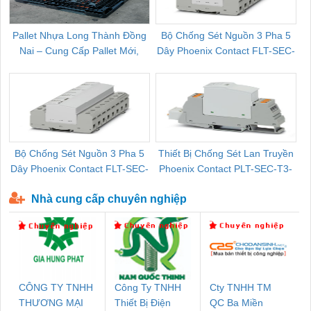
Pallet Nhựa Long Thành Đồng
Bộ Chống Sét Nguồn 3 Pha 5
Nai – Cung Cấp Pallet Mới,
Dây Phoenix Contact FLT-SEC-
C
Pallet Cũ Giá Tốt
P-T1-3S-264/50-FM - 2909589
Bộ Chống Sét Nguồn 3 Pha 5
Thiết Bị Chống Sét Lan Truyền
B
Dây Phoenix Contact FLT-SEC-
Phoenix Contact PLT-SEC-T3-
P-T1-3S-440/35-FM - 2908264
230-FM-PT - 2907928
Nhà cung cấp chuyên nghiệp
CÔNG TY TNHH
Công Ty TNHH
Cty TNHH TM
THƯƠNG MẠI
Thiết Bị Điện
QC Ba Miền