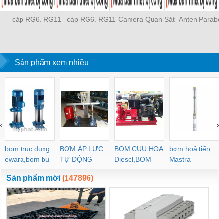
cáp RG6, RG11
cáp RG6, RG11
Camera Quan Sát
Anten Parab
Sản phẩm xem nhiều
‹
›
bom truc dung
BƠM ÁP LỰC
BOM CUU HOA
bơm hoả tiển
ewara,bom bu
TỰ ĐỘNG
Diesel,BOM
Mastra
ewara
CHUA CHAY
Sản phẩm mới
(147896)