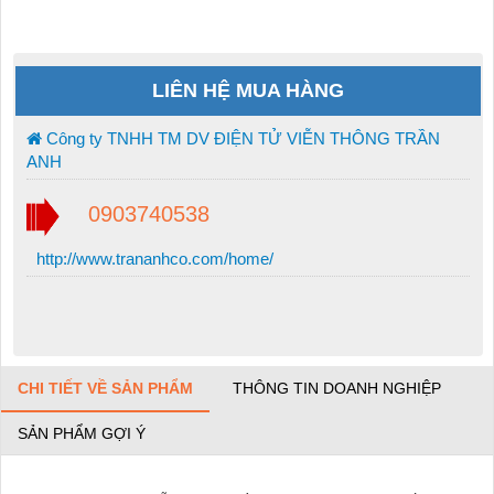
LIÊN HỆ MUA HÀNG
Công ty TNHH TM DV ĐIỆN TỬ VIỄN THÔNG TRẦN
ANH
0903740538
http://www.trananhco.com/home/
CHI TIẾT VỀ SẢN PHẨM
THÔNG TIN DOANH NGHIỆP
SẢN PHẨM GỢI Ý