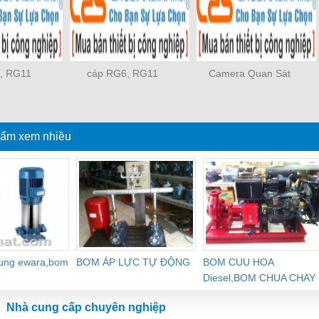
, RG11
cáp RG6, RG11
Camera Quan Sát
ẩm xem nhiều
dung ewara,bom
BƠM ÁP LỰC TỰ ĐỘNG
BOM CUU HOA
Diesel,BOM CHUA CHAY
Nhà cung cấp chuyên nghiệp