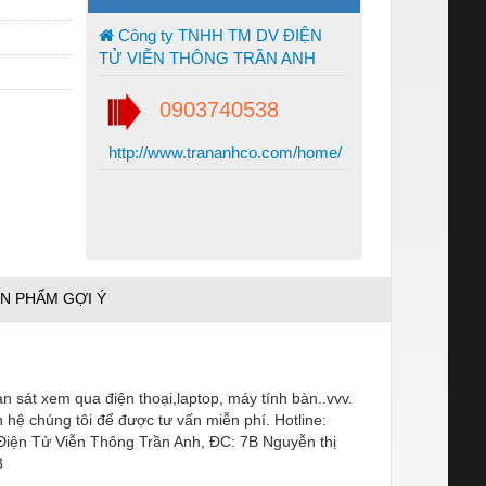
Công ty TNHH TM DV ĐIỆN
TỬ VIỄN THÔNG TRẦN ANH
0903740538
http://www.trananhco.com/home/
N PHẨM GỢI Ý
sát xem qua điện thoại,laptop, máy tính bàn..vvv.
 hệ chúng tôi để được tư vấn miễn phí. Hotline:
Điện Tử Viễn Thông Trần Anh, ĐC: 7B Nguyễn thị
8