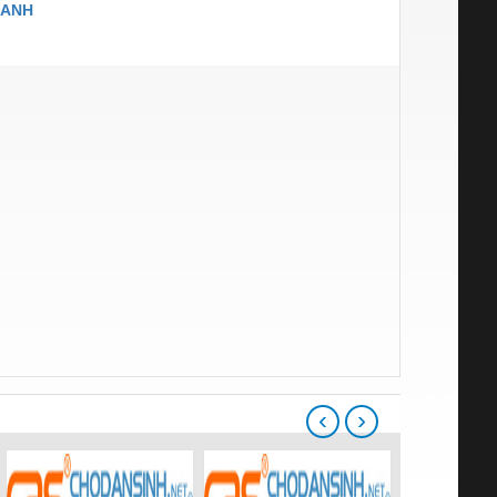
 ANH
‹
›