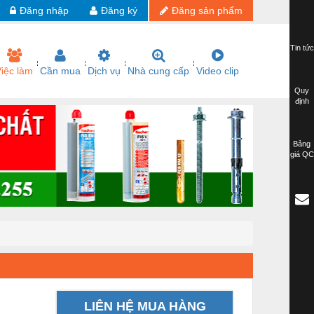
Đăng nhập
Đăng ký
Đăng sản phẩm
Tin tức
iệc làm
Cần mua
Dịch vụ
Nhà cung cấp
Video clip
Quy
định
Bảng
giá QC
LIÊN HỆ MUA HÀNG