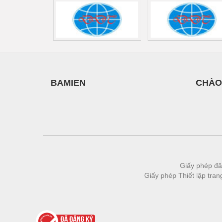
Thiết bị làm sạch
Thiết bị sơn - Sơn
Thiết bị nhà bếp
Thiết bị nhiệt
Thiêt bị PCCC
BAMIEN
CHÀO
Thiết bị truyền động
Thiết bị văn phòng
Thiết bị viễn thông
Thủy lực-Thiết bị
Thủy sản - Trang thiết bị
Giấy phép đă
Giấy phép Thiết lập tra
Tự động hoá
Van - Co các loại
Vật liệu mài mòn