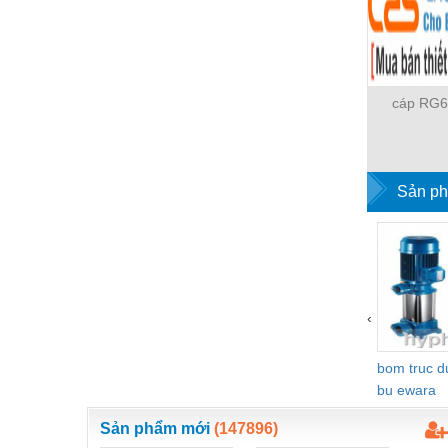
Hóa chất-Trang thiết bị
Kệ công nghiệp
Khí nén - Thiết bị
cáp RG6
Khuôn mẫu - Phụ tùng
Lọc công nghiệp
Máy công cụ - Phụ tùng
Sản ph
Mỏ - Trang thiết bị
Mô tơ - Hộp số
Môi trường - Thiết bị
‹
Nâng hạ - Trang thiết bị
Nội - Ngoại thất - văn phòng
bom truc 
bu ewara
Nồi hơi - Trang thiết bị
Sản phẩm mới
(147896)
Nông nghiệp - Thiết bị