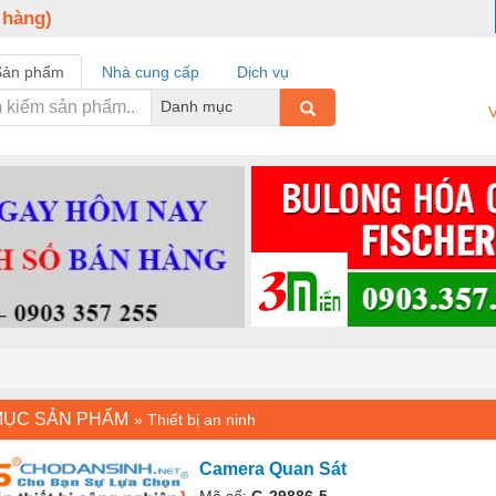
 hàng)
Sản phẩm
Nhà cung cấp
Dịch vụ
Danh mục
V
MỤC SẢN PHẨM
»
Thiết bị an ninh
Camera Quan Sát
Mã số:
G-29886-5