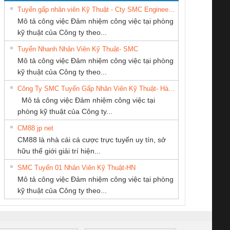
Tuyển gấp nhân viên Kỹ Thuật - Cty SMC Engineering
Mô tả công việc Đảm nhiệm công việc tại phòng
kỹ thuật của Công ty theo...
Tuyển Nhanh Nhân Viên Kỹ Thuật- SMC
Công ty TNHH
CÔNG TY TNHH
Cty TNHH TM QC
 Le An Toàn
Bộ giám sát chuỗi
Bộ giám sát dòng
Bộ ng
Mô tả công việc Đảm nhiệm công việc tại phòng
Thương Mại SX Ba
KINH DOANH
Ba Miền
enix Contact
tấm pin
điện chuỗi
ray W
kỹ thuật của Công ty theo...
Miền
DỊCH VỤ XNK
6960 – PSR-
TRANSCLINIC 16I+
TRANSCLINIC 16I+
BAS 
Công Ty SMC Tuyển Gấp Nhân Viên Kỹ Thuật- Hà Nội
PHƯƠNG NAM
SCP-
1K5 L (2433950000)
(2008130000)
(28
Mô tả công việc Đảm nhiệm công việc tại
/FSP/2X1/1X2
phòng kỹ thuật của Công ty...
CM88 jp net
CÔNG TY CỔ
CÔNG TY TNHH
Công Ty TNHH
CM88 là nhà cái cá cược trực tuyến uy tín, sở
PHẦN DÂY VÀ
THIẾT BỊ CÔNG
Thiết Bị Điện Nam
iám sát chuỗi
Bộ chỉnh lưu nguồn
Nẹp nhôm chống
Bộ c
hữu thế giới giải trí hiện...
CÁP ĐIỆN
NGHIỆP NIHON
Quốc Thịnh
tấm pin
điện TRANSCLINIC
trơn Đà Nẵng
giám 
THƯỢNG ĐÌNH
SETSUBI VIỆT
SMC Tuyển 01 Nhân Viên Kỹ Thuật-HN
SCLINIC 16I+
BKE 1K5.4
Sola
NAM
Mô tả công việc Đảm nhiệm công việc tại phòng
 (2502520000)
(7791400879)2. Giá
TRAN
kỹ thuật của Công ty theo...
1K5.4