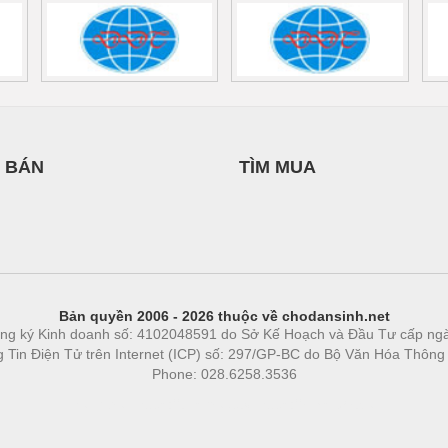
 BÁN
TÌM MUA
Bản quyền 2006 - 2026 thuộc về chodansinh.net
ng ký Kinh doanh số: 4102048591 do Sở Kế Hoạch và Đầu Tư cấp ng
ng Tin Điện Tử trên Internet (ICP) số: 297/GP-BC do Bộ Văn Hóa Thông
Phone: 028.6258.3536
Phòng trọ
|
https://bdsgroup.vn
https://kqxs123.com