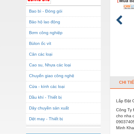
Bao bì - Đóng gói
Bảo hộ lao động
Bơm công nghiệp
Bùlon ốc vít
Cân các loại
Cao su, Nhựa các loại
Chuyển giao công nghệ
CHI TI
Cửa - kính các loại
Dầu khí - Thiết bị
Lắp Đặt C
Dây chuyền sản xuất
Công Ty Đ
cho nha d
Dệt may - Thiết bị
09037405
Minh Kha
Dầu mỡ công nghiệp