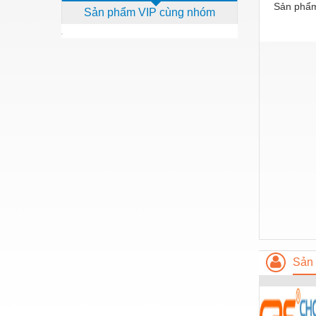
Sản phẩm
Sản phẩm VIP cùng nhóm
Dịch vụ - Thi công
Điện công nghiệp
Điện gia dụng
Điện Lạnh
Đóng tàu Thiết bị
Đúc chính xác Thiết bị
Dụng cụ cầm tay
Dụng cụ cắt gọt
Dụng cụ điện
Dụng cụ đo
Sản 
Gỗ - Trang thiết bị
Hàn cắt - Thiết bị