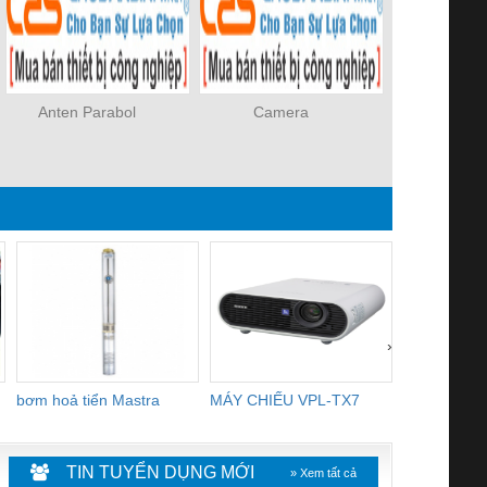
Anten Parabol
Camera
cáp RG6,
›
bơm hoả tiển Mastra
MÁY CHIẾU VPL-TX7
BOM DINH
WHITE
TIN TUYỂN DỤNG MỚI
» Xem tất cả