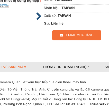
Nhãn hiệu:
TAIWAN
Xuất xứ:
TAIWAN
Giá:
Liên hệ
EMAIL MUA HÀNG
ẾT VỀ SẢN PHẨM
THÔNG TIN DOANH NGHIỆP
SẢ
amera Quan Sát xem trực tiếp qua điện thoại, máy tính..........
iện Tử Viễn Thông Trần Anh, Chuyên cung cấp và lắp đặt camera quan 
ân, nhà xưởng, Cao ốc , khách sạn. Qúi khách có nhu cầu vui lòng liên
38 Mr Dũng(24/24) Mọi chi tiết vui lòng liên hệ: Công ty TNHH TMDV 
i, Phường Bến Nghé, Quận 1, TPHCM Tel: 08 39118480 – 090374053