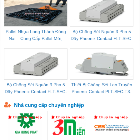
Pallet Nhựa Long Thành Đồng
Bộ Chống Sét Nguồn 3 Pha 5
Nai – Cung Cấp Pallet Mới,
Dây Phoenix Contact FLT-SEC-
C
Pallet Cũ Giá Tốt
P-T1-3S-264/50-FM - 2909589
Bộ Chống Sét Nguồn 3 Pha 5
Thiết Bị Chống Sét Lan Truyền
B
Dây Phoenix Contact FLT-SEC-
Phoenix Contact PLT-SEC-T3-
P-T1-3S-440/35-FM - 2908264
230-FM-PT - 2907928
Nhà cung cấp chuyên nghiệp