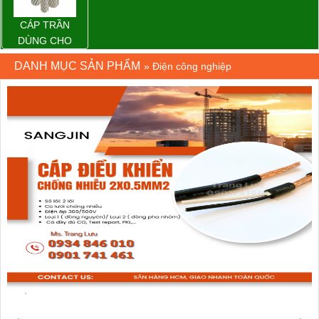
CÁP TRẦN
DÙNG CHO
ĐƯỜNG DÂY
DANH MỤC SẢN PHẨM
»
Điện công nghiệp
TẢI ĐIỆN TRÊN
KHÔNG