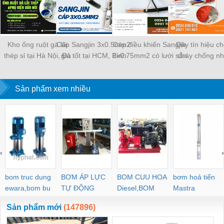
Kho ống ruột gà lõi
Cáp Sangjin 3x0.5mm2
Cáp điều khiển Sangjin
Dây tín hiệu c
thép sỉ tại Hà Nội, Đà
giá tốt tại HCM, Bình
2x0.75mm2 có lưới sẵn
cháy chống nh
Nẵng, Sài Gòn
Dương, Đồng Nai
Sài Gòn, Bình Dương,
2x1.0 Altek kabe
Đồng Nai
Đà Nẵng, Huế, 
Sản phẩm xem nhiều
Định
‹
›
bom truc dung
BƠM ÁP LỰC
BOM CUU HOA
bơm hoả tiển
ewara,bom bu
TỰ ĐỘNG
Diesel,BOM
Mastra
ewara
CHUA CHAY
Sản phẩm mới
(147896)