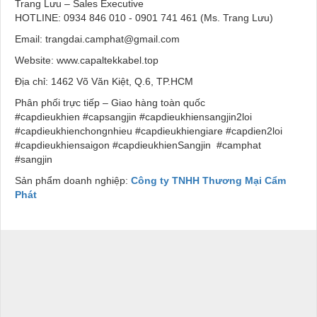
Trang Lưu – Sales Executive
HOTLINE: 0934 846 010 - 0901 741 461 (Ms. Trang Lưu)
Email: trangdai.camphat@gmail.com
Website:
www.capaltekkabel.top
Địa chỉ: 1462 Võ Văn Kiệt, Q.6, TP.HCM
Phân phối trực tiếp – Giao hàng toàn quốc
#capdieukhien #capsangjin #capdieukhiensangjin2loi
#capdieukhienchongnhieu #capdieukhiengiare #capdien2loi
#capdieukhiensaigon #capdieukhienSangjin #camphat
#sangjin
Sản phẩm doanh nghiệp:
Công ty TNHH Thương Mại Cẩm
Phát