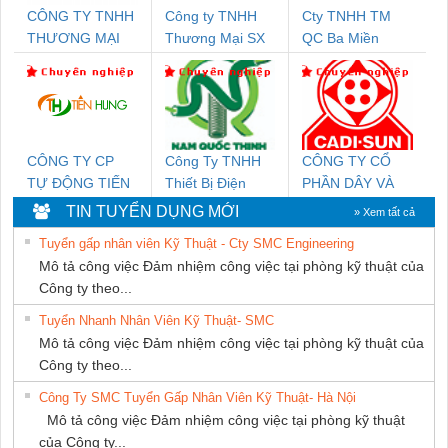
CÔNG TY TNHH
Công ty TNHH
Cty TNHH TM
THƯƠNG MẠI
Thương Mại SX
QC Ba Miền
DỊCH VỤ KỸ
Ba Miền
THUẬT ĐIỆN CƠ
GIA HƯNG PHÁT
CÔNG TY CP
Công Ty TNHH
CÔNG TY CỔ
TỰ ĐỘNG TIẾN
Thiết Bị Điện
PHẦN DÂY VÀ
HƯNG
Nam Quốc Thịnh
CÁP ĐIỆN
TIN TUYỂN DỤNG MỚI
» Xem tất cả
THƯỢNG ĐÌNH
Tuyển gấp nhân viên Kỹ Thuật - Cty SMC Engineering
Mô tả công việc Đảm nhiệm công việc tại phòng kỹ thuật của
Công ty theo...
Tuyển Nhanh Nhân Viên Kỹ Thuật- SMC
Mô tả công việc Đảm nhiệm công việc tại phòng kỹ thuật của
Công ty theo...
Công Ty SMC Tuyển Gấp Nhân Viên Kỹ Thuật- Hà Nội
Mô tả công việc Đảm nhiệm công việc tại phòng kỹ thuật
của Công ty...