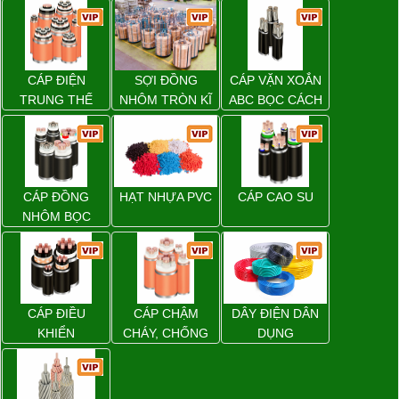
CÁP ĐIỆN
SỢI ĐỒNG
CÁP VẶN XOẮN
TRUNG THẾ
NHÔM TRÒN KĨ
ABC BỌC CÁCH
THUẬT ĐIỆN
ĐIỆN XLPE
CÁP ĐỒNG
HẠT NHỰA PVC
CÁP CAO SU
NHÔM BỌC
CÁP ĐIỀU
CÁP CHẬM
DÂY ĐIỆN DÂN
KHIỂN
CHÁY, CHỐNG
DỤNG
CHÁY