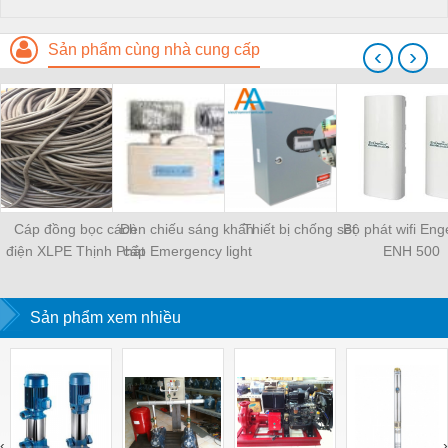
Sản phẩm cùng nhà cung cấp
‹
›
Cáp đồng bọc cách
Đèn chiếu sáng khẩn
Thiết bị chống sét
Bộ phát wifi Eng
điện XLPE Thịnh Phát
cấp Emergency light
ENH 500
2LP2 Anh Duy
Sản phẩm xem nhiều
‹
›