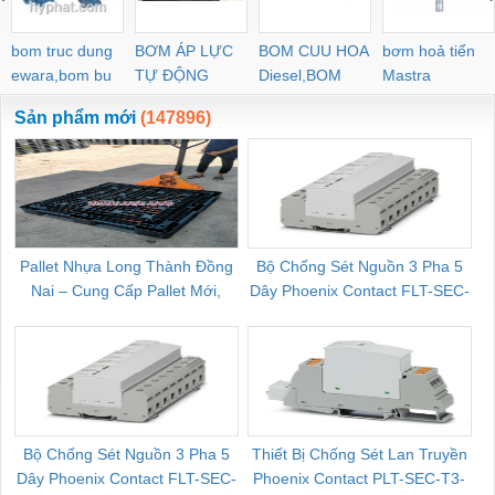
bom truc dung
BƠM ÁP LỰC
BOM CUU HOA
bơm hoả tiển
ewara,bom bu
TỰ ĐỘNG
Diesel,BOM
Mastra
ewara
CHUA CHAY
Sản phẩm mới
(147896)
Pallet Nhựa Long Thành Đồng
Bộ Chống Sét Nguồn 3 Pha 5
Nai – Cung Cấp Pallet Mới,
Dây Phoenix Contact FLT-SEC-
C
Pallet Cũ Giá Tốt
P-T1-3S-264/50-FM - 2909589
Bộ Chống Sét Nguồn 3 Pha 5
Thiết Bị Chống Sét Lan Truyền
B
Dây Phoenix Contact FLT-SEC-
Phoenix Contact PLT-SEC-T3-