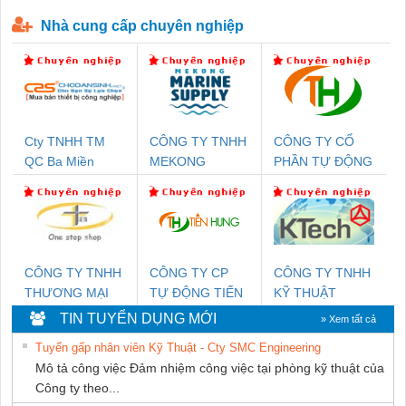
P-T1-3S-440/35-FM - 2908264
230-FM-PT - 2907928
Nhà cung cấp chuyên nghiệp
Cty TNHH TM
CÔNG TY TNHH
CÔNG TY CỔ
QC Ba Miền
MEKONG
PHẦN TỰ ĐỘNG
MARINE
TIẾN HƯNG
SUPPLY
CÔNG TY TNHH
CÔNG TY CP
CÔNG TY TNHH
THƯƠNG MẠI
TỰ ĐỘNG TIẾN
KỸ THUẬT
THIÊN ÂN VIỆT
HƯNG
KTECH VIỆT
TIN TUYỂN DỤNG MỚI
» Xem tất cả
NAM
NAM
Tuyển gấp nhân viên Kỹ Thuật - Cty SMC Engineering
Mô tả công việc Đảm nhiệm công việc tại phòng kỹ thuật của
Công ty theo...