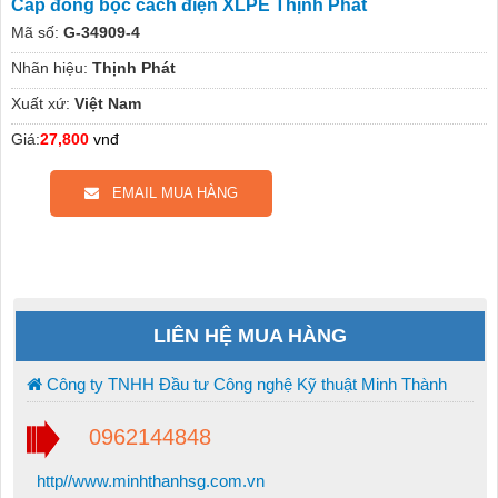
Cáp đồng bọc cách điện XLPE Thịnh Phát
Mã số:
G-34909-4
Nhãn hiệu:
Thịnh Phát
Xuất xứ:
Việt Nam
Giá:
27,800
vnđ
EMAIL MUA HÀNG
LIÊN HỆ MUA HÀNG
Công ty TNHH Đầu tư Công nghệ Kỹ thuật Minh Thành
0962144848
http//www.minhthanhsg.com.vn