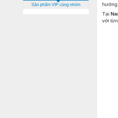
hướng,
Sản phẩm VIP cùng nhóm
Dịch vụ - Thi công
Tại
Na
Điện công nghiệp
với từ
Điện gia dụng
Điện Lạnh
Đóng tàu Thiết bị
Đúc chính xác Thiết bị
Dụng cụ cầm tay
Dụng cụ cắt gọt
Dụng cụ điện
Dụng cụ đo
Gỗ - Trang thiết bị
Hàn cắt - Thiết bị