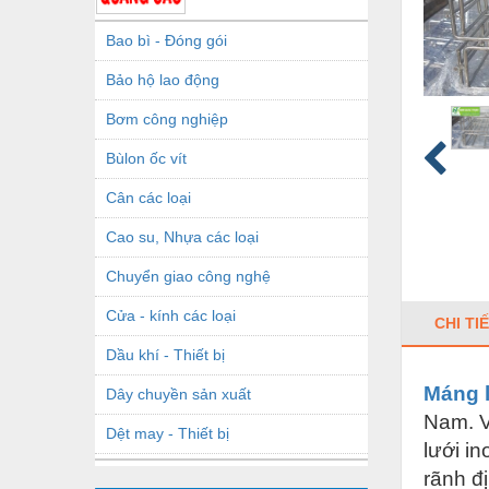
Bao bì - Đóng gói
Bảo hộ lao động
Bơm công nghiệp
Bùlon ốc vít
Cân các loại
Cao su, Nhựa các loại
Chuyển giao công nghệ
Cửa - kính các loại
CHI TI
Dầu khí - Thiết bị
Máng 
Dây chuyền sản xuất
Nam. V
Dệt may - Thiết bị
lưới i
Dầu mỡ công nghiệp
rãnh đ