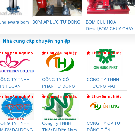
dung ewara,bom
BƠM ÁP LỰC TỰ ĐỘNG
BOM CUU HOA
Diesel,BOM CHUA CHAY
Nhà cung cấp chuyên nghiệp
ÔNG TY TNHH
CÔNG TY CỔ
CÔNG TY TNHH
Đệm An Toàn
Rơ Le An Toàn
Bộ Lặp Tín Hiệu
Rơ
INH DOANH
PHẦN TỰ ĐỘNG
THƯƠNG MẠI
nix Contact
Phoenix Contact
PROFIBUS Phoenix
Pho
ỊCH VỤ XNK
TIẾN HƯNG
DỊCH VỤ KỸ
PC20-1NO-
PSR-SCP-
Contact PSI-REP-
298
PHƯƠNG NAM
THUẬT ĐIỆN CƠ
24DC-SP -
24UC/ESL4/3X1/1X2/B
PROFIBUS/12MB -
GIA HƯNG PHÁT
700578
- 2981059
2708863
24DC
ONG TY TNHH
Công Ty TNHH
CÔNG TY CP TỰ
M-DV DAI DONG
Thiết Bị Điện Nam
ĐỘNG TIẾN
ưu Điện AC
Mô-đun Ắc Quy UPS
Rơ Le An Toàn
Bộ g