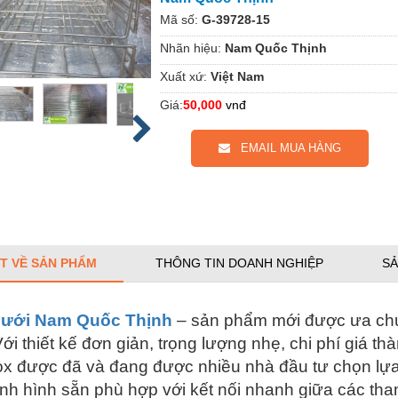
Mã số:
G-39728-15
Nhãn hiệu:
Nam Quốc Thịnh
Xuất xứ:
Việt Nam
Giá:
50,000
vnđ
EMAIL MUA HÀNG
ẾT VỀ SẢN PHẨM
THÔNG TIN DOANH NGHIỆP
SẢ
lưới Nam Quốc Thịnh
– sản phẩm mới được ưa chuộn
ới thiết kế đơn giản, trọng lượng nhẹ, chi phí giá t
nox được đã và đang được nhiều nhà đầu tư chọn lựa
ịnh hình sẵn phù hợp với kết nối nhanh giữa các tha