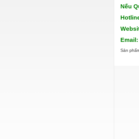
Nếu Qu
Nước-Vật tư thiết bị
Hotlin
Phốt cơ khí
Websi
Sắt, thép, inox các loại
Email
Thí nghiệm-Trang thiết bị
Sản phẩm
Thiết bị chiếu sáng
Thiết bị chống sét
Thiết bị an ninh
Thiết bị công nghiệp
Thiết bị công trình
Thiết bị điện
Thiết bị giáo dục
Thiết bị khác