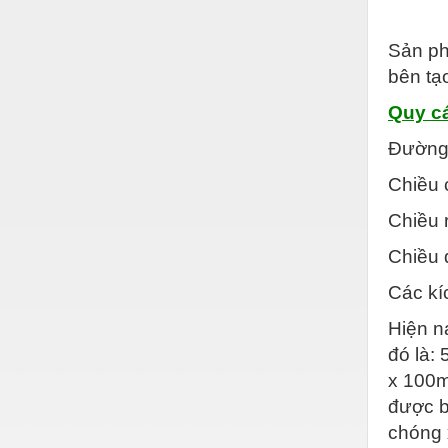
Hóa chất-Trang thiết bị
Kệ công nghiệp
Sản p
bên tạ
Khí nén - Thiết bị
Quy cá
Khuôn mẫu - Phụ tùng
Đường 
Lọc công nghiệp
Chiều
Máy công cụ - Phụ tùng
Chiều
Mỏ - Trang thiết bị
Chiều 
Mô tơ - Hộp số
Các kí
Môi trường - Thiết bị
Hiện n
Nâng hạ - Trang thiết bị
đó là:
Nội - Ngoại thất - văn phòng
x 100m
Nồi hơi - Trang thiết bị
được b
chóng 
Nông nghiệp - Thiết bị