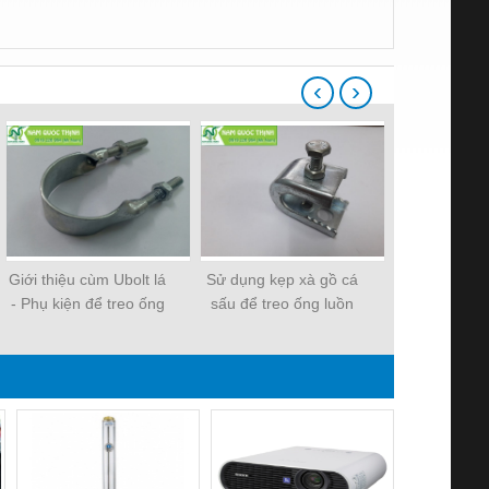
‹
›
Giới thiệu cùm Ubolt lá
Sử dụng kẹp xà gồ cá
Các loại m
- Phụ kiện để treo ống
sấu để treo ống luồn
Nam Quốc
thép luồn dây điện
dây điện hiệu quả