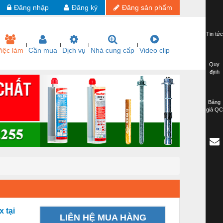
Đăng nhập
Đăng ký
Đăng sản phẩm
Tin tức
iệc làm
Cần mua
Dịch vụ
Nhà cung cấp
Video clip
Quy
định
Bảng
giá QC
 tại
LIÊN HỆ MUA HÀNG