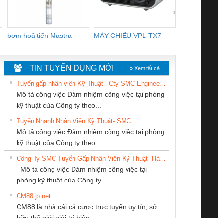
›
bơm hoả tiển Mastra
MÁY CHIẾU VPL-TX7
BOM DINH
WHITE
TIN TUYỂN DỤNG MỚI
» Xem tất cả
Tuyển gấp nhân viên Kỹ Thuật - Cty SMC Engineering
Mô tả công việc Đảm nhiệm công việc tại phòng
kỹ thuật của Công ty theo...
Tuyển Nhanh Nhân Viên Kỹ Thuật- SMC
Tan Dong Cang
Cty TNHH TM QC
Công ty TNHH
 Le An Toàn
Bộ giám sát chuỗi
Bộ giám sát dòng
Bộ ng
Mô tả công việc Đảm nhiệm công việc tại phòng
company LTD
Ba Miền
Thương Mại SX
enix Contact
tấm pin
điện chuỗi
ray W
kỹ thuật của Công ty theo...
Ba Miền
6960 – PSR-
TRANSCLINIC 16I+
TRANSCLINIC 16I+
BAS 
Công Ty SMC Tuyển Gấp Nhân Viên Kỹ Thuật- Hà Nội
SCP-
1K5 L (2433950000)
(2008130000)
(28
Mô tả công việc Đảm nhiệm công việc tại
/FSP/2X1/1X2
phòng kỹ thuật của Công ty...
CM88 jp net
CÔNG TY TNHH
CÔNG TY TNHH
CÔNG TY CỔ
CM88 là nhà cái cá cược trực tuyến uy tín, sở
MEKONG MARINE
THIẾT BỊ CÔNG
PHẦN DÂY VÀ
iám sát chuỗi
Bộ chỉnh lưu nguồn
Nẹp nhôm chống
Bộ c
hữu thế giới giải trí hiện...