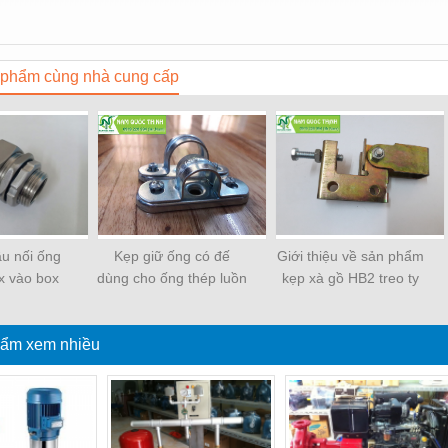
phẩm cùng nhà cung cấp
ầu nối ống
Kẹp giữ ống có đế
Giới thiệu về sản phẩm
ox vào box
dùng cho ống thép luồn
kẹp xà gồ HB2 treo ty
pon Seam
dây điện EMT
ren
ẩm xem nhiều