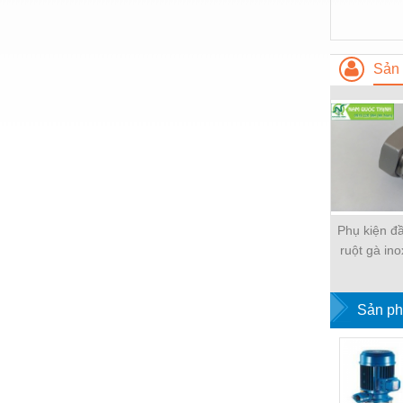
Thiết bị làm sạch
Thiết bị sơn - Sơn
Sản 
Thiết bị nhà bếp
Thiết bị nhiệt
Thiêt bị PCCC
Thiết bị truyền động
Thiết bị văn phòng
Phụ kiện đ
Thiết bị viễn thông
ruột gà in
Thủy lực-Thiết bị
W-SCB Nip
Thủy sản - Trang thiết bị
Sản ph
Tự động hoá
Van - Co các loại
Vật liệu mài mòn