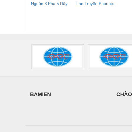
Nguồn 3 Pha 5 Dây
Lan Truyền Phoenix
Công
Phoenix Contact
Contact PLT-SEC-
Phoe
FLT-SEC-P-T1-3S-
T3-230-FM-PT -
QU
440/35-FM -
2907928
UPS/23
2908264
-
BAMIEN
CHÀO