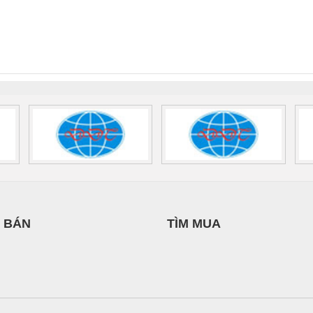
THANH
Quốc Thịnh
HƯNG
 Suất Cao
Phoenix Contact
Phoenix Contact
nix Contact
QUINT-HP-
2981059 – PSR-
TRAN
INT-HP-
BAT/PB/48DC/7.0AH/PT
SCP-
1K5 H
0AC/2.5KVA/PT
- 1133819
24UC/ESL4/3X1/1X2/B
 1136815
 BÁN
TÌM MUA