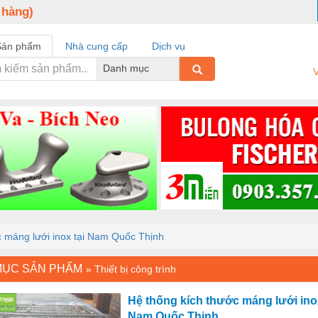
 hàng)
Sản phẩm
Nhà cung cấp
Dịch vụ
Danh mục
V
c máng lưới inox tại Nam Quốc Thịnh
MỤC SẢN PHẨM
»
Thiết bị công trình
Hệ thống kích thước máng lưới inox
Nam Quốc Thịnh