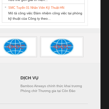
SUPPLY
NGHIỆP NIHON
CÁP ĐIỆN
tấm pin
điện TRANSCLINIC
trơn Đà Nẵng
giám 
SETSUBI VIỆT
THƯỢNG ĐÌNH
SMC Tuyển 01 Nhân Viên Kỹ Thuật-HN
SCLINIC 16I+
BKE 1K5.4
Sola
NAM
Mô tả công việc Đảm nhiệm công việc tại phòng
 (2502520000)
(7791400879)2. Giá
TRAN
kỹ thuật của Công ty theo...
1K5.4
DỊCH VỤ
Bamboo Airways chính thức khai trương
Phòng chờ Thương gia tại Côn Đảo