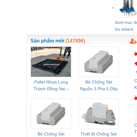
‹
Vật liệu xây dựng
Vòng bi - Bạc đạn
bom truc 
bu ewara
Xe hơi - Phụ tùng
Sản phẩm mới
(147896)
Xe máy - Phụ tùng
Xe tải - phụ tùng
Y khoa - Trang thiết bị
C
Pallet Nhựa Long
Bộ Chống Sét
Rơ Le 
K
Thành Đồng Nai –
Nguồn 3 Pha 5 Dây
Phoe
D
Cung Cấp Pallet
Phoenix Contact
PSR-
Mới, Pallet Cũ Giá
FLT-SEC-P-T1-3S-
1NC-
Tốt
264/50-FM -
2
2909589
C
T
Bộ Chống Sét
Thiết Bị Chống Sét
Bộ L