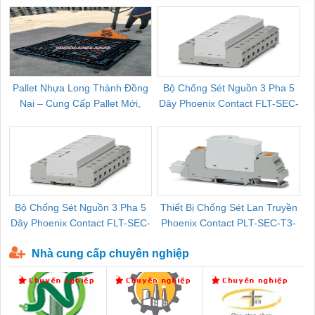
Pallet Nhựa Long Thành Đồng
Bộ Chống Sét Nguồn 3 Pha 5
Nai – Cung Cấp Pallet Mới,
Dây Phoenix Contact FLT-SEC-
C
Pallet Cũ Giá Tốt
P-T1-3S-264/50-FM - 2909589
Bộ Chống Sét Nguồn 3 Pha 5
Thiết Bị Chống Sét Lan Truyền
B
Dây Phoenix Contact FLT-SEC-
Phoenix Contact PLT-SEC-T3-
P-T1-3S-440/35-FM - 2908264
230-FM-PT - 2907928
Nhà cung cấp chuyên nghiệp