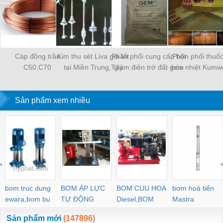
Cáp đồng trần
Kim thu sét Liva giá tốt
Phân phối cung cấp bột
Phân phối thuố
C50,C70
tại Miền Trung,Tây
giảm điện trở đất gem
hóa nhiệt Kumwel
Nguyên
TVT tại Đà
Đà Nẵng, Mi
Nẵng,Huế,Quảng
Trung,Tây Ngu
Sản phẩm xem nhiều
Trị,Quảng Nam,Quảng
Ngãi,Tây Nguyên
‹
›
bom truc dung
BƠM ÁP LỰC
BOM CUU HOA
bơm hoả tiển
ewara,bom bu
TỰ ĐỘNG
Diesel,BOM
Mastra
ewara
CHUA CHAY
Sản phẩm mới
(147896)