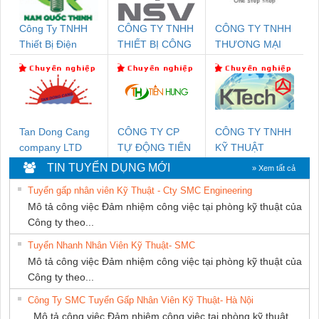
Công Ty TNHH
CÔNG TY TNHH
CÔNG TY TNHH
Thiết Bị Điện
THIẾT BỊ CÔNG
THƯƠNG MẠI
Nam Quốc Thịnh
NGHIỆP NIHON
THIÊN ÂN VIỆT
SETSUBI VIỆT
NAM
NAM
Tan Dong Cang
CÔNG TY CP
CÔNG TY TNHH
company LTD
TỰ ĐỘNG TIẾN
KỸ THUẬT
HƯNG
KTECH VIỆT
TIN TUYỂN DỤNG MỚI
» Xem tất cả
NAM
Tuyển gấp nhân viên Kỹ Thuật - Cty SMC Engineering
Mô tả công việc Đảm nhiệm công việc tại phòng kỹ thuật của
Công ty theo...
Tuyển Nhanh Nhân Viên Kỹ Thuật- SMC
Mô tả công việc Đảm nhiệm công việc tại phòng kỹ thuật của
Công ty theo...
Công Ty SMC Tuyển Gấp Nhân Viên Kỹ Thuật- Hà Nội
Mô tả công việc Đảm nhiệm công việc tại phòng kỹ thuật