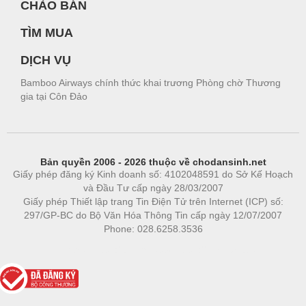
CHÀO BÁN
TÌM MUA
DỊCH VỤ
Bamboo Airways chính thức khai trương Phòng chờ Thương
gia tại Côn Đảo
Bản quyền 2006 - 2026 thuộc về chodansinh.net
Giấy phép đăng ký Kinh doanh số: 4102048591 do Sở Kế Hoạch
và Đầu Tư cấp ngày 28/03/2007
Giấy phép Thiết lập trang Tin Điện Tử trên Internet (ICP) số:
297/GP-BC do Bộ Văn Hóa Thông Tin cấp ngày 12/07/2007
Phone: 028.6258.3536
Phòng trọ
|
https://bdsgroup.vn
https://kqxs123.com