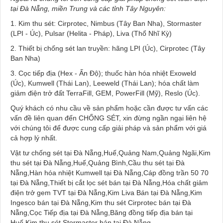
tại Đà Nẵng, miền Trung và các tỉnh Tây Nguyên:
1. Kim thu sét: Cirprotec, Nimbus (Tây Ban Nha), Stormaster
(LPI - Úc), Pulsar (Helita - Pháp), Liva (Thổ Nhĩ Kỳ)
2. Thiết bị chống sét lan truyền: hãng LPI (Úc), Cirprotec (Tây
Ban Nha)
3. Cọc tiếp địa (Hex - Ấn Độ); thuốc hàn hóa nhiệt Exoweld
(Úc), Kumwell (Thái Lan), Leeweld (Thái Lan); hóa chất làm
giảm điện trở đất TerraFill, GEM, PowerFill (Mỹ), Reslo (Úc).
Quý khách có nhu cầu về sản phẩm hoặc cần được tư vấn các
vấn đề liên quan đến CHỐNG SÉT, xin đừng ngần ngại liên hệ
với chúng tôi để được cung cấp giải pháp và sản phẩm với giá
cả hợp lý nhất.
Vật tư chống sét tại Đà Nẵng,Huế,Quảng Nam,Quảng Ngãi,Kim
thu sét tại Đà Nẵng,Huế,Quảng Bình,Cầu thu sét tại Đà
Nẵng,Hàn hóa nhiệt Kumwell tại Đà Nẵng,Cáp đồng trần 50 70
tại Đà Nẵng,Thiết bị cắt lọc sét bán tại Đà Nẵng,Hóa chất giảm
điện trở gem TVT tại Đà Nẵng,Kim Liva Bán tại Đà Nẵng,Kim
Ingesco bán tại Đà Nẵng,Kim thu sét Cirprotec bán tại Đà
Nẵng,Cọc Tiếp địa tại Đà Nẵng,Băng đồng tiếp địa bán tại
Huế,Kim thu sét Stormaster bán tại Đà Nẵng