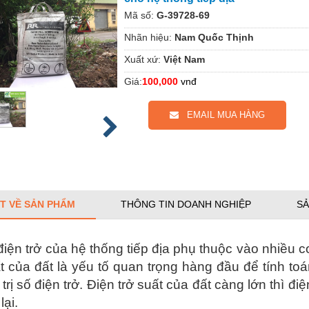
Mã số:
G-39728-69
Nhãn hiệu:
Nam Quốc Thịnh
Xuất xứ:
Việt Nam
Giá:
100,000
vnđ
EMAIL MUA HÀNG
ẾT VỀ SẢN PHẨM
THÔNG TIN DOANH NGHIỆP
SẢ
 điện trở của hệ thống tiếp địa phụ thuộc vào nhiều 
ất của đất là yếu tố quan trọng hàng đầu để tính toá
trị số điện trở. Điện trở suất của đất càng lớn thì đi
lại.