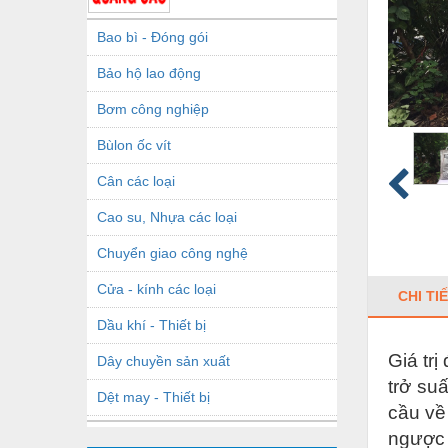
Bao bì - Đóng gói
Bảo hộ lao động
Bơm công nghiệp
Bùlon ốc vít
Cân các loại
Cao su, Nhựa các loại
Chuyển giao công nghệ
Cửa - kính các loại
CHI TI
Dầu khí - Thiết bị
Giá trị
Dây chuyền sản xuất
trở su
Dệt may - Thiết bị
cầu về 
Dầu mỡ công nghiệp
ngược 