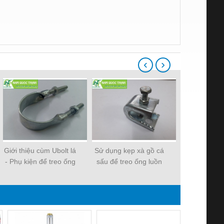
‹
›
Giới thiệu cùm Ubolt lá
Sử dụng kẹp xà gồ cá
Các loại m
- Phụ kiện để treo ống
sấu để treo ống luồn
Nam Quốc
thép luồn dây điện
dây điện hiệu quả