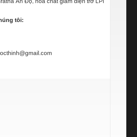
ratna Ấn Độ, hóa chất giảm điện trở LPi
úng tôi:​
octhinh@gmail.com