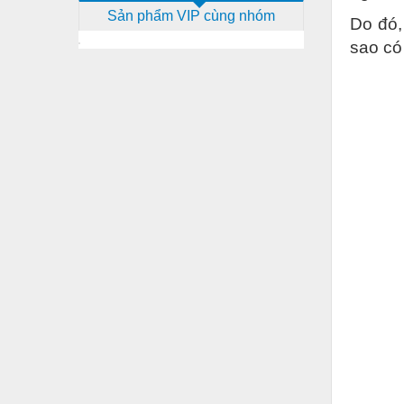
Sản phẩm VIP cùng nhóm
Dịch vụ - Thi công
Do đó,
sao có 
Điện công nghiệp
Điện gia dụng
Điện Lạnh
Đóng tàu Thiết bị
Đúc chính xác Thiết bị
Dụng cụ cầm tay
Dụng cụ cắt gọt
Dụng cụ điện
Dụng cụ đo
Gỗ - Trang thiết bị
Hàn cắt - Thiết bị