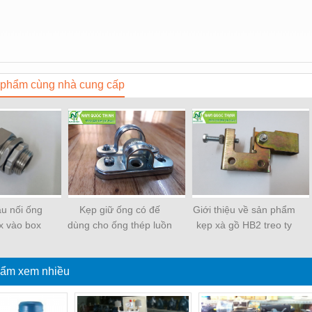
phẩm cùng nhà cung cấp
ầu nối ống
Kẹp giữ ống có đế
Giới thiệu về sản phẩm
ox vào box
dùng cho ống thép luồn
kẹp xà gồ HB2 treo ty
pon Seam
dây điện EMT
ren
ẩm xem nhiều