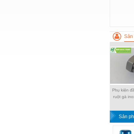
Sản 
Phụ kiện đ
ruột gà in
W-SCB Nip
Sản ph