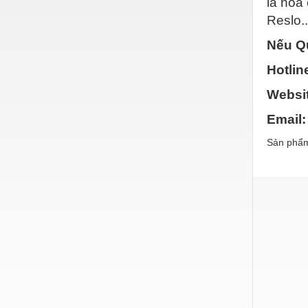
là hóa
Reslo.
Vật liệu xây dựng
Nếu Qu
Vòng bi - Bạc đạn
Hotlin
Xe hơi - Phụ tùng
Websit
Xe máy - Phụ tùng
Email:
Xe tải - phụ tùng
Sản phẩm
Y khoa - Trang thiết bị