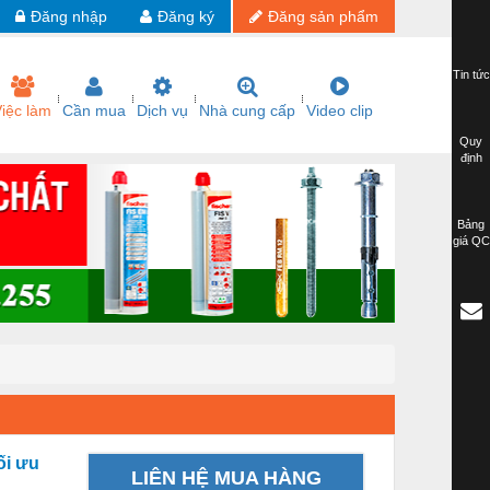
Đăng nhập
Đăng ký
Đăng sản phẩm
Tin tức
iệc làm
Cần mua
Dịch vụ
Nhà cung cấp
Video clip
Quy
định
Bảng
giá QC
ối ưu
LIÊN HỆ MUA HÀNG