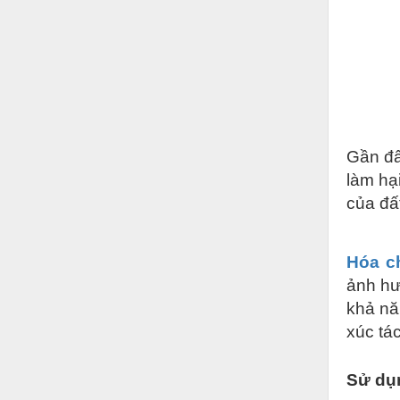
Hóa chất-Trang thiết bị
Kệ công nghiệp
Khí nén - Thiết bị
Khuôn mẫu - Phụ tùng
Lọc công nghiệp
Gần đây
Máy công cụ - Phụ tùng
làm hại
Mỏ - Trang thiết bị
của đấ
Mô tơ - Hộp số
Hóa ch
Môi trường - Thiết bị
ảnh hư
Nâng hạ - Trang thiết bị
khả nă
Nội - Ngoại thất - văn phòng
xúc tá
Nồi hơi - Trang thiết bị
Sử dụn
Nông nghiệp - Thiết bị