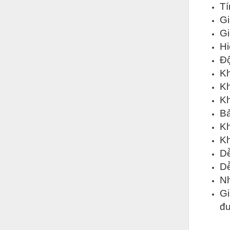
Tí
Nước-Vật tư thiết bị
Gi
Phốt cơ khí
Gi
Hi
Sắt, thép, inox các loại
Độ
Thí nghiệm-Trang thiết bị
Kh
Kh
Thiết bị chiếu sáng
Kh
Thiết bị chống sét
Bả
Thiết bị an ninh
Kh
Kh
Thiết bị công nghiệp
Dễ
Thiết bị công trình
Dễ
Nh
Thiết bị điện
Gi
Thiết bị giáo dục
đ
Thiết bị khác