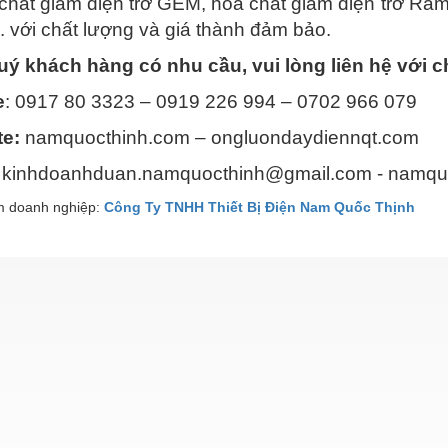
 chất giảm điện trở GEM, hóa chất giảm điện trở Ram
.. với chất lượng và giá thành đảm bảo.
ý khách hàng có nhu cầu, vui lòng liên hệ với ch
e
: 0917 80 3323 – 0919 226 994 – 0702 966 079​
e:
namquocthinh.com – ongluondaydiennqt.com​
kinhdoanhduan.namquocthinh@gmail.com - namqu
 doanh nghiệp:
Công Ty TNHH Thiết Bị Điện Nam Quốc Thịnh