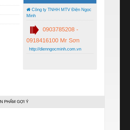
Công ty TNHH MTV Điện Ngọc
Minh
0903785208 -
0918416100 Mr Sơn
http://dienngocminh.com.vn
N PHẨM GỢI Ý