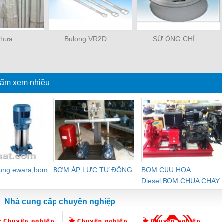
nhựa
Bulong VR2D
SỨ ỐNG CHỈ
ẩm xem nhiều
dung ewara,bom
BƠM ÁP LỰC TỰ ĐỘNG
BOM CUU HOA
Diesel,BOM CHUA CHAY
Nhà cung cấp chuyên nghiệp