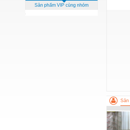
Sản phẩm VIP cùng nhóm
Dịch vụ - Thi công
Điện công nghiệp
Điện gia dụng
Điện Lạnh
Đóng tàu Thiết bị
Đúc chính xác Thiết bị
Dụng cụ cầm tay
Dụng cụ cắt gọt
Dụng cụ điện
Dụng cụ đo
Sản 
Gỗ - Trang thiết bị
Hàn cắt - Thiết bị