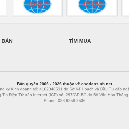
 BÁN
TÌM MUA
Bản quyền 2006 - 2026 thuộc về chodansinh.net
ng ký Kinh doanh số: 4102048591 do Sở Kế Hoạch và Đầu Tư cấp ng
ng Tin Điện Tử trên Internet (ICP) số: 297/GP-BC do Bộ Văn Hóa Thông
Phone: 028.6258.3536
Phòng trọ
|
https://bdsgroup.vn
https://kqxs123.com