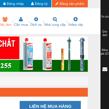
Đăng nhập
Đăng ký
Đăng sản phẩm
Tin tức
iệc làm
Cần mua
Dịch vụ
Nhà cung cấp
Video clip
Quy
định
Bảng
giá QC
LIÊN HỆ MUA HÀNG