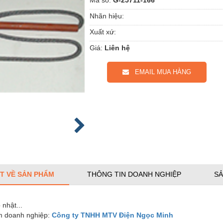
Nhãn hiệu:
Xuất xứ:
Giá:
Liên hệ
EMAIL MUA HÀNG
ẾT VỀ SẢN PHẨM
THÔNG TIN DOANH NGHIỆP
SẢ
nhật...
 doanh nghiệp:
Công ty TNHH MTV Điện Ngọc Minh