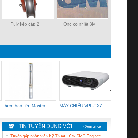
Puly kéo cáp 2
Ống co nhiệt 3M
ĐẦU CHỤP 
ÁP
›
bơm hoả tiển Mastra
MÁY CHIẾU VPL-TX7
BOM DINH
WHITE
TIN TUYỂN DỤNG MỚI
» Xem tất cả
Tuyển gấp nhân viên Kỹ Thuật - Cty SMC Engineering