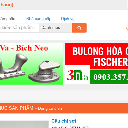
 hàng)
Sản phẩm
Nhà cung cấp
Dịch vụ
Danh mục
V
MỤC SẢN PHẨM
»
Dụng cụ điện
Cầu chì sợi
Mã số:
G-25711-166