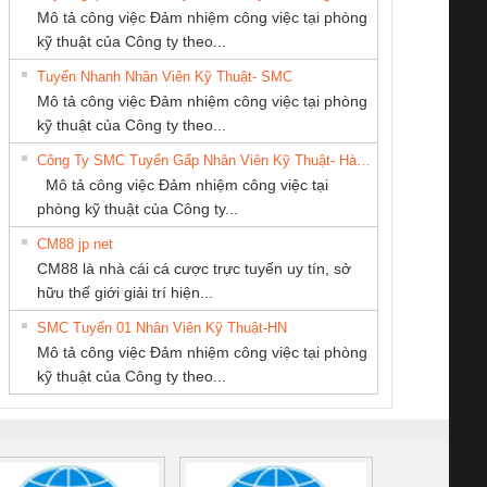
Mô tả công việc Đảm nhiệm công việc tại phòng
kỹ thuật của Công ty theo...
Tuyển Nhanh Nhân Viên Kỹ Thuật- SMC
Cty TNHH TM QC
CÔNG TY TNHH
CONG TY TNHH
 Le An Toàn
Bộ giám sát chuỗi
Bộ giám sát dòng
Bộ ng
Mô tả công việc Đảm nhiệm công việc tại phòng
Ba Miền
KỸ THUẬT KTECH
TM-DV DAI DONG
enix Contact
tấm pin
điện chuỗi
ray W
kỹ thuật của Công ty theo...
VIỆT NAM
THANH
6960 – PSR-
TRANSCLINIC 16I+
TRANSCLINIC 16I+
BAS 
Công Ty SMC Tuyển Gấp Nhân Viên Kỹ Thuật- Hà Nội
SCP-
1K5 L (2433950000)
(2008130000)
(28
Mô tả công việc Đảm nhiệm công việc tại
/FSP/2X1/1X2
phòng kỹ thuật của Công ty...
CM88 jp net
Tan Dong Cang
CÔNG TY CP TỰ
Công Ty TNHH
CM88 là nhà cái cá cược trực tuyến uy tín, sở
company LTD
ĐỘNG TIẾN
Thiết Bị Điện Nam
iám sát chuỗi
Bộ chỉnh lưu nguồn
Nẹp nhôm chống
Bộ c
hữu thế giới giải trí hiện...
HƯNG
Quốc Thịnh
tấm pin
điện TRANSCLINIC
trơn Đà Nẵng
giám 
SMC Tuyển 01 Nhân Viên Kỹ Thuật-HN
SCLINIC 16I+
BKE 1K5.4
Sola
Mô tả công việc Đảm nhiệm công việc tại phòng
 (2502520000)
(7791400879)2. Giá
TRAN
kỹ thuật của Công ty theo...
1K5.4