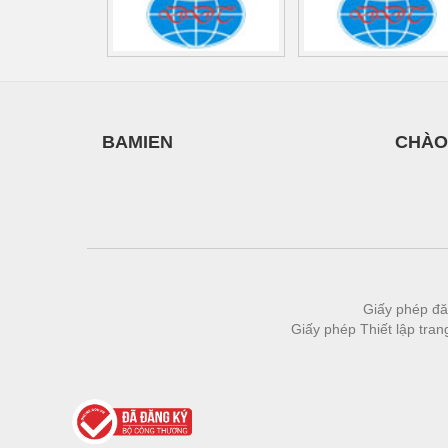
Thiết bị làm sạch
Thiết bị sơn - Sơn
Thiết bị nhà bếp
Thiết bị nhiệt
BAMIEN
CHÀO
Thiêt bị PCCC
Thiết bị truyền động
Thiết bị văn phòng
Thiết bị viễn thông
Thủy lực-Thiết bị
Giấy phép đă
Giấy phép Thiết lập tra
Thủy sản - Trang thiết bị
Tự động hoá
Van - Co các loại
Vật liệu mài mòn