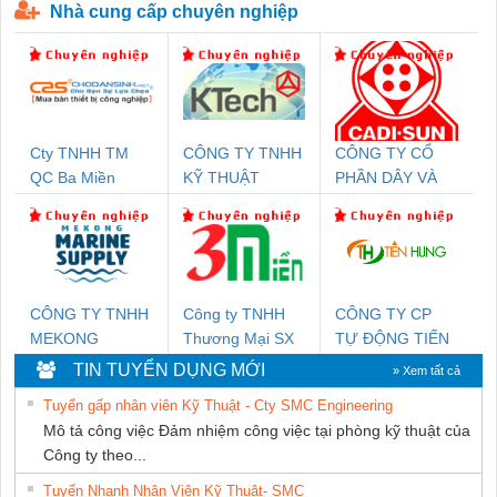
Nhà cung cấp chuyên nghiệp
Cty TNHH TM
CÔNG TY TNHH
CÔNG TY CỔ
QC Ba Miền
KỸ THUẬT
PHẦN DÂY VÀ
KTECH VIỆT
CÁP ĐIỆN
NAM
THƯỢNG ĐÌNH
CÔNG TY TNHH
Công ty TNHH
CÔNG TY CP
MEKONG
Thương Mại SX
TỰ ĐỘNG TIẾN
MARINE SUPPLY
Ba Miền
HƯNG
TIN TUYỂN DỤNG MỚI
» Xem tất cả
Tuyển gấp nhân viên Kỹ Thuật - Cty SMC Engineering
Mô tả công việc Đảm nhiệm công việc tại phòng kỹ thuật của
Công ty theo...
Tuyển Nhanh Nhân Viên Kỹ Thuật- SMC