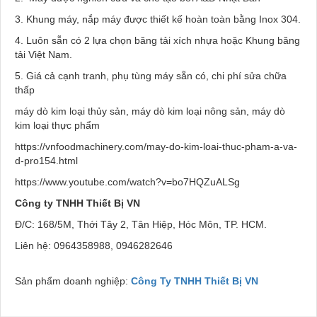
3. Khung máy, nắp máy được thiết kế hoàn toàn bằng Inox 304.
4. Luôn sẵn có 2 lựa chọn băng tải xích nhựa hoặc Khung băng
tải Việt Nam.
5. Giá cả cạnh tranh, phụ tùng máy sẵn có, chi phí sửa chữa
thấp
máy dò kim loại thủy sản, máy dò kim loại nông sản, máy dò
kim loại thực phẩm
https://vnfoodmachinery.com/may-do-kim-loai-thuc-pham-a-va-
d-pro154.html
https://www.youtube.com/watch?v=bo7HQZuALSg
Công ty TNHH Thiết Bị VN
Đ/C: 168/5M, Thới Tây 2, Tân Hiệp, Hóc Môn, TP. HCM.
Liên hệ: 0964358988, 0946282646
Sản phẩm doanh nghiệp:
Công Ty TNHH Thiết Bị VN