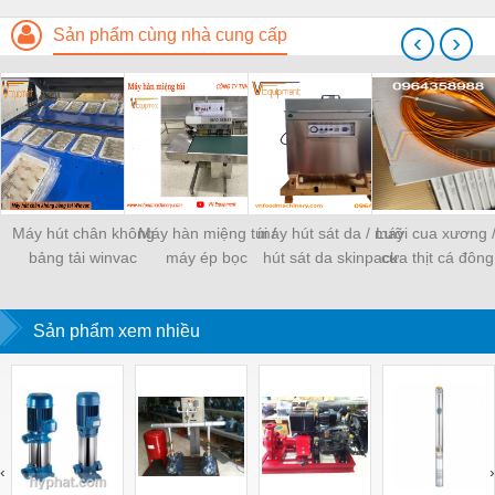
Sản phẩm cùng nhà cung cấp
‹
›
Máy hút chân không
Máy hàn miệng túi /
máy hút sát da / máy
Lưỡi cua xương 
bảng tải winvac
máy ép bọc
hút sát da skinpack
cưa thịt cá đông
Sản phẩm xem nhiều
‹
›