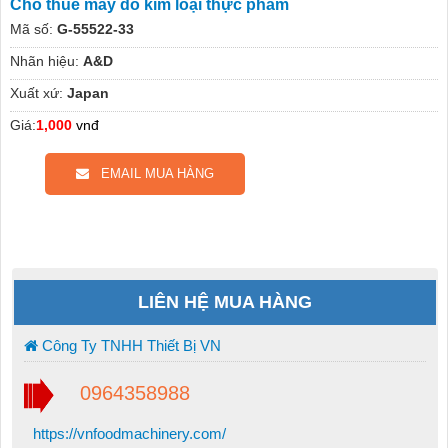
Cho thuê máy dò kim loại thực phẩm
Mã số:
G-55522-33
Nhãn hiệu:
A&D
Xuất xứ:
Japan
Giá:
1,000
vnđ
EMAIL MUA HÀNG
LIÊN HỆ MUA HÀNG
Công Ty TNHH Thiết Bị VN
0964358988
https://vnfoodmachinery.com/