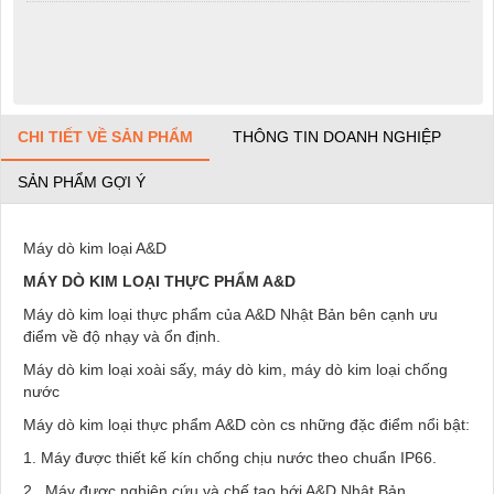
CHI TIẾT VỀ SẢN PHẨM
THÔNG TIN DOANH NGHIỆP
SẢN PHẨM GỢI Ý
Máy dò kim loại A&D
MÁY DÒ KIM LOẠI THỰC PHẨM A&D
Máy dò kim loại thực phẩm của A&D Nhật Bản bên cạnh ưu
điểm về độ nhạy và ổn định.
Máy dò kim loại xoài sấy, máy dò kim, máy dò kim loại chống
nước
Máy dò kim loại thực phẩm A&D còn cs những đặc điểm nổi bật:
1. Máy được thiết kế kín chống chịu nước theo chuẩn IP66.
2. Máy được nghiên cứu và chế tạo bới A&D Nhật Bản