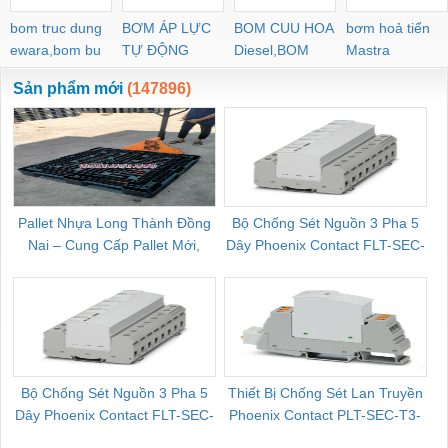
bom truc dung
BƠM ÁP LỰC
BOM CUU HOA
bơm hoả tiển
ewara,bom bu
TỰ ĐỘNG
Diesel,BOM
Mastra
ewara
CHUA CHAY
Sản phẩm mới
(147896)
Pallet Nhựa Long Thành Đồng
Bộ Chống Sét Nguồn 3 Pha 5
Nai – Cung Cấp Pallet Mới,
Dây Phoenix Contact FLT-SEC-
C
Pallet Cũ Giá Tốt
P-T1-3S-264/50-FM - 2909589
Bộ Chống Sét Nguồn 3 Pha 5
Thiết Bị Chống Sét Lan Truyền
B
Dây Phoenix Contact FLT-SEC-
Phoenix Contact PLT-SEC-T3-
P-T1-3S-440/35-FM - 2908264
230-FM-PT - 2907928