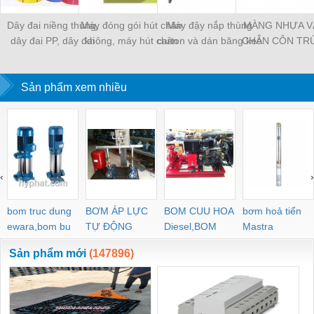
Dây đai niềng thùng,
Máy đóng gói hút chân
Máy đậy nắp thùng
MÀNG NHỰA V
dây đai PP, dây đai
không, máy hút chân
carton và dán băng keo
CHẮN CÔN TR
nhựa
không một buồng hút
tự động
MÀNG CHỊU N
KHO LẠNH, rèm
Sản phẩm xem nhiều
PVC
‹
›
bom truc dung
BƠM ÁP LỰC
BOM CUU HOA
bơm hoả tiển
ewara,bom bu
TỰ ĐỘNG
Diesel,BOM
Mastra
ewara
CHUA CHAY
Sản phẩm mới
(147896)