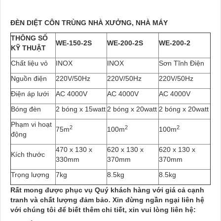
ĐÈN DIỆT CÔN TRÙNG NHÀ XƯỞNG, NHÀ MÁY
THÔNG SỐ
WE-150-2S
WE-200-2S
WE-200-2
KỸ THUẬT
Chất liệu vỏ
INOX
INOX
Sơn Tĩnh Điện
Nguồn điện
220V/50Hz
220V/50Hz
220V/50Hz
Điện áp lưới
AC 4000V
AC 4000V
AC 4000V
Bóng đèn
2 bóng x 15watt
2 bóng x 20watt
2 bóng x 20watt
Phạm vi hoạt
2
2
2
75m
100m
100m
động
470 x 130 x
620 x 130 x
620 x 130 x
Kích thước
330mm
370mm
370mm
Trọng lượng
7kg
8.5kg
8.5kg
Rất mong được phục vụ Quý khách hàng với giá cả cạnh
tranh và chất lượng đảm bảo. Xin đừng ngần ngại liên hệ
với chúng tôi để biết thêm chi tiết, xin vui lòng liên hệ: