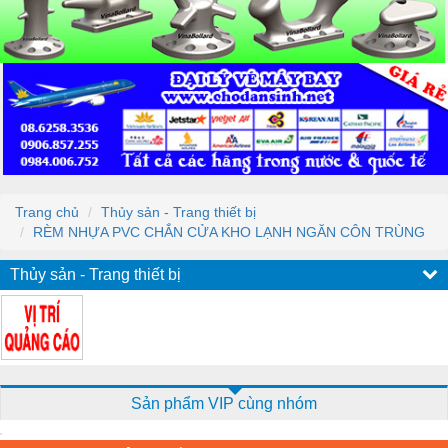
Trang chủ
Thủy sản - Trang thiết bị
RÈM NHỰA PVC CHẮN CỬA KHO LẠNH NGĂN CÔN TRÙNG
Thủy sản - Trang thiết bị
Sản phẩm VIP cùng nhóm