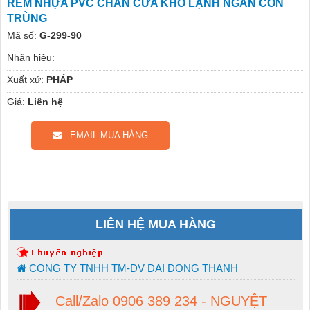
RÈM NHỰA PVC CHẮN CỬA KHO LẠNH NGĂN CÔN
TRÙNG
Mã số:
G-299-90
Nhãn hiệu:
Xuất xứ:
PHÁP
Giá:
Liên hệ
EMAIL MUA HÀNG
LIÊN HỆ MUA HÀNG
CONG TY TNHH TM-DV DAI DONG THANH
Call/Zalo 0906 389 234 - NGUYỆT