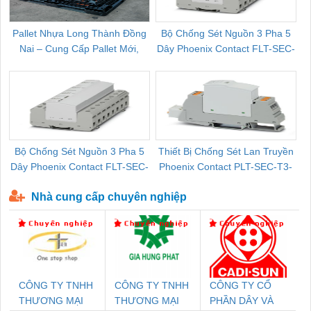
Pallet Nhựa Long Thành Đồng
Bộ Chống Sét Nguồn 3 Pha 5
Nai – Cung Cấp Pallet Mới,
Dây Phoenix Contact FLT-SEC-
C
Pallet Cũ Giá Tốt
P-T1-3S-264/50-FM - 2909589
Bộ Chống Sét Nguồn 3 Pha 5
Thiết Bị Chống Sét Lan Truyền
B
Dây Phoenix Contact FLT-SEC-
Phoenix Contact PLT-SEC-T3-
P-T1-3S-440/35-FM - 2908264
230-FM-PT - 2907928
Nhà cung cấp chuyên nghiệp
CÔNG TY TNHH
CÔNG TY TNHH
CÔNG TY CỔ
THƯƠNG MẠI
THƯƠNG MẠI
PHẦN DÂY VÀ