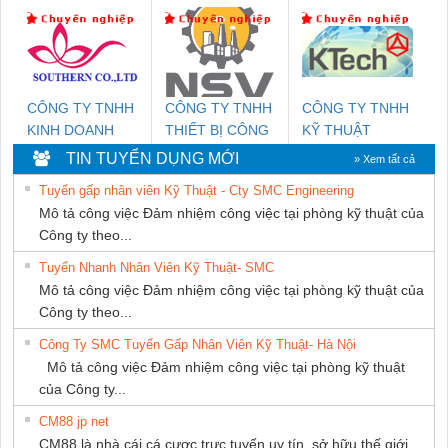
THIÊN ÂN VIỆT
DỊCH VỤ KỸ
CÁP ĐIỆN
NAM
THUẬT ĐIỆN CƠ
THƯỢNG ĐÌNH
GIA HƯNG
PHÁT
CÔNG TY TNHH
CÔNG TY TNHH
CÔNG TY TNHH
KINH DOANH
THIẾT BỊ CÔNG
KỸ THUẬT
DỊCH VỤ XNK
NGHIỆP NIHON
KTECH VIỆT
TIN TUYỂN DỤNG MỚI
» Xem tất cả
PHƯƠNG NAM
SETSUBI VIỆT
NAM
Tuyển gấp nhân viên Kỹ Thuật - Cty SMC Engineering
NAM
Mô tả công việc Đảm nhiệm công việc tại phòng kỹ thuật của
Công ty theo...
Tuyển Nhanh Nhân Viên Kỹ Thuật- SMC
Mô tả công việc Đảm nhiệm công việc tại phòng kỹ thuật của
Công ty theo...
Công Ty SMC Tuyển Gấp Nhân Viên Kỹ Thuật- Hà Nội
Mô tả công việc Đảm nhiệm công việc tại phòng kỹ thuật
của Công ty...
CM88 jp net
CM88 là nhà cái cá cược trực tuyến uy tín, sở hữu thế giới