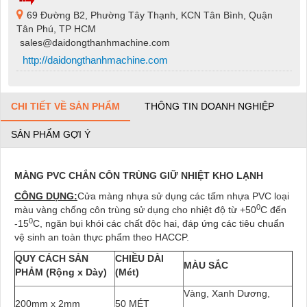
69 Đường B2, Phường Tây Thạnh, KCN Tân Bình, Quận
Tân Phú, TP HCM
sales@daidongthanhmachine.com
http://daidongthanhmachine.com
CHI TIẾT VỀ SẢN PHẨM
THÔNG TIN DOANH NGHIỆP
SẢN PHẨM GỢI Ý
MÀNG PVC CHẮN CÔN TRÙNG GIỮ NHIỆT KHO LẠNH
CÔNG DỤNG:
Cửa màng nhựa sử dụng các tấm nhựa PVC loại
0
màu vàng chống côn trùng sử dụng cho nhiệt độ từ +50
C đến
0
-15
C, ngăn bụi khói các chất độc hai, đáp ứng các tiêu chuẩn
vệ sinh an toàn thực phẩm theo HACCP.
QUY CÁCH SẢN
CHIỀU DÀI
MÀU SẮC
PHẢM (Rộng x Dày)
(Mét)
Vàng, Xanh Dương,
200mm x 2mm
50 MÉT