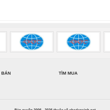
NAM
nix Contact
QUINT-HP-
2981059 – PSR-
TRAN
INT-HP-
BAT/PB/48DC/7.0AH/PT
SCP-
1K5 H
0AC/2.5KVA/PT
- 1133819
24UC/ESL4/3X1/1X2/B
 1136815
 BÁN
TÌM MUA
Bản quyền 2006 - 2026 thuộc về chodansinh.net