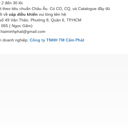
ừ 2 đến 30 lõi.
ất theo tiêu chuẩn Châu Âu. Có CO, CQ, và Catalogue đầy đủ.
iết về
cáp điều khiển
vui lòng liên hệ:
ố 49 Văn Thân, Phường 8, Quận 6, TP.HCM
 065 ( Ngọc Gấm)
.haiminhphat@gmail.com
 doanh nghiệp:
Công ty TNHH TM Cẩm Phát