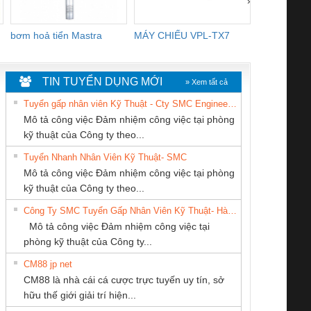
›
bơm hoả tiển Mastra
MÁY CHIẾU VPL-TX7
BOM DINH
WHITE
TIN TUYỂN DỤNG MỚI
» Xem tất cả
Tuyển gấp nhân viên Kỹ Thuật - Cty SMC Engineering
Mô tả công việc Đảm nhiệm công việc tại phòng
kỹ thuật của Công ty theo...
Tuyển Nhanh Nhân Viên Kỹ Thuật- SMC
CÔNG TY CP TỰ
CÔNG TY CỔ
Tan Dong Cang
 Le An Toàn
Bộ giám sát chuỗi
Bộ giám sát dòng
Bộ ng
Mô tả công việc Đảm nhiệm công việc tại phòng
ĐỘNG TIẾN
PHẦN TỰ ĐỘNG
company LTD
enix Contact
tấm pin
điện chuỗi
ray W
kỹ thuật của Công ty theo...
HƯNG
TIẾN HƯNG
6960 – PSR-
TRANSCLINIC 16I+
TRANSCLINIC 16I+
BAS 
Công Ty SMC Tuyển Gấp Nhân Viên Kỹ Thuật- Hà Nội
SCP-
1K5 L (2433950000)
(2008130000)
(28
Mô tả công việc Đảm nhiệm công việc tại
/FSP/2X1/1X2
phòng kỹ thuật của Công ty...
CM88 jp net
CÔNG TY TNHH
CÔNG TY CỔ
CÔNG TY TNHH
CM88 là nhà cái cá cược trực tuyến uy tín, sở
MEKONG MARINE
PHẦN DÂY VÀ
THIẾT BỊ CÔNG
iám sát chuỗi
Bộ chỉnh lưu nguồn
Nẹp nhôm chống
Bộ c
hữu thế giới giải trí hiện...
SUPPLY
CÁP ĐIỆN
NGHIỆP NIHON
tấm pin
điện TRANSCLINIC
trơn Đà Nẵng
giám 