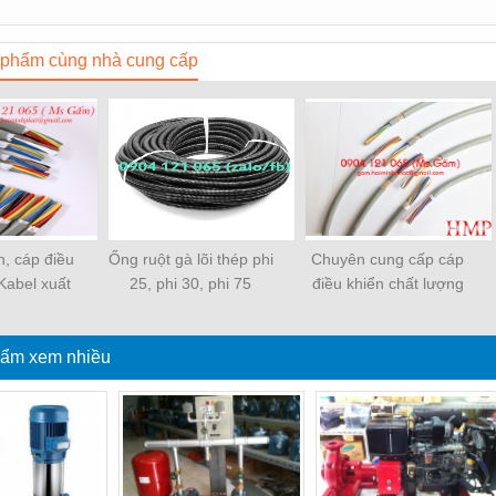
phẩm cùng nhà cung cấp
n, cáp điều
Ống ruột gà lõi thép phi
Chuyên cung cấp cáp
 Kabel xuất
25, phi 30, phi 75
điều khiển chất lượng
âu Âu
cao, giá tốt
ẩm xem nhiều