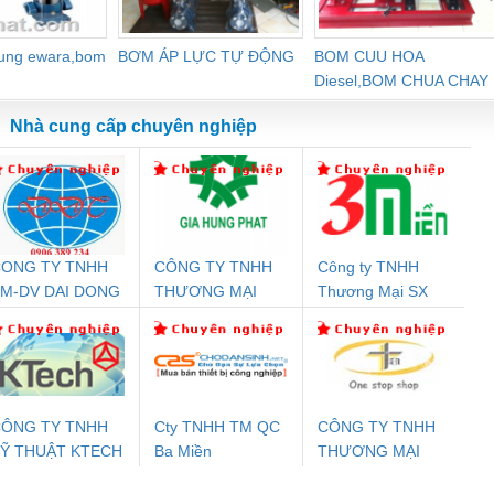
dung ewara,bom
BƠM ÁP LỰC TỰ ĐỘNG
BOM CUU HOA
Diesel,BOM CHUA CHAY
Nhà cung cấp chuyên nghiệp
ONG TY TNHH
CÔNG TY TNHH
Công ty TNHH
Đệm An Toàn
Rơ Le An Toàn
Bộ Lặp Tín Hiệu
Rơ
M-DV DAI DONG
THƯƠNG MẠI
Thương Mại SX
nix Contact
Phoenix Contact
PROFIBUS Phoenix
Pho
THANH
DỊCH VỤ KỸ
Ba Miền
PC20-1NO-
PSR-SCP-
Contact PSI-REP-
298
THUẬT ĐIỆN CƠ
24DC-SP -
24UC/ESL4/3X1/1X2/B
PROFIBUS/12MB -
GIA HƯNG PHÁT
700578
- 2981059
2708863
24DC
ÔNG TY TNHH
Cty TNHH TM QC
CÔNG TY TNHH
Ỹ THUẬT KTECH
Ba Miền
THƯƠNG MẠI
ưu Điện AC
Mô-đun Ắc Quy UPS
Rơ Le An Toàn
Bộ g
IỆT NAM
THIÊN ÂN VIỆT
 Suất Cao
Phoenix Contact
Phoenix Contact