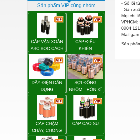
- Số lõi t
Sản phẩm VIP cùng nhóm
Dịch vụ - Thi công
- Sản xu
Mọi chi t
Điện công nghiệp
VPHCM: s
0904 121
Điện gia dụng
Mail:gam
Điện Lạnh
CÁP VẶN XOẮN
CÁP ĐIỀU
Sản phẩm
ABC BỌC CÁCH
KHIỂN
Đóng tàu Thiết bị
ĐIỆN XLPE
Đúc chính xác Thiết bị
Dụng cụ cầm tay
DÂY ĐIỆN DÂN
SỢI ĐỒNG
Dụng cụ cắt gọt
DỤNG
NHÔM TRÒN KĨ
THUẬT ĐIỆN
Dụng cụ điện
Dụng cụ đo
Gỗ - Trang thiết bị
CÁP CHẬM
CÁP CAO SU
Hàn cắt - Thiết bị
CHÁY, CHỐNG
CHÁY