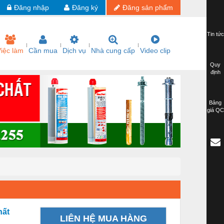
Đăng nhập
Đăng ký
Đăng sản phẩm
Tin tức
iệc làm
Cần mua
Dịch vụ
Nhà cung cấp
Video clip
Quy
định
Bảng
giá QC
hất
LIÊN HỆ MUA HÀNG