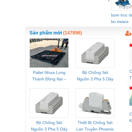
‹
Nước-Vật tư thiết bị
bom truc 
Phốt cơ khí
bu ewara
Sắt, thép, inox các loại
Sản phẩm mới
(147896)
Thí nghiệm-Trang thiết bị
Thiết bị chiếu sáng
Thiết bị chống sét
Thiết bị an ninh
C
Pallet Nhựa Long
Bộ Chống Sét
Rơ Le 
T
Thành Đồng Nai –
Nguồn 3 Pha 5 Dây
Phoe
Thiết bị công nghiệp
Cung Cấp Pallet
Phoenix Contact
PSR-
Mới, Pallet Cũ Giá
FLT-SEC-P-T1-3S-
1NC-
Thiết bị công trình
Tốt
264/50-FM -
2
Thiết bị điện
2909589
Thiết bị giáo dục
C
K
Bộ Chống Sét
Thiết Bị Chống Sét
Bộ L
Thiết bị khác
V
Nguồn 3 Pha 5 Dây
Lan Truyền Phoenix
Công