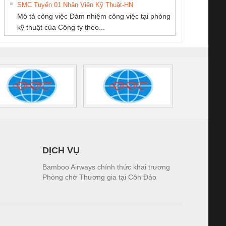
THƯỢNG ĐÌNH
SETSUBI VIỆT
SMC Tuyển 01 Nhân Viên Kỹ Thuật-HN
SCLINIC 16I+
BKE 1K5.4
Sola
NAM
Mô tả công việc Đảm nhiệm công việc tại phòng
 (2502520000)
(7791400879)2. Giá
TRAN
kỹ thuật của Công ty theo...
1K5.4
DỊCH VỤ
Bamboo Airways chính thức khai trương
Phòng chờ Thương gia tại Côn Đảo