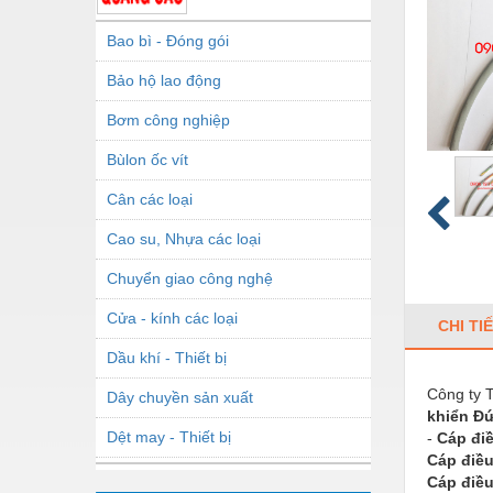
Bao bì - Đóng gói
Bảo hộ lao động
Bơm công nghiệp
Bùlon ốc vít
Cân các loại
Cao su, Nhựa các loại
Chuyển giao công nghệ
Cửa - kính các loại
CHI TI
Dầu khí - Thiết bị
Công ty 
Dây chuyền sản xuất
khiển Đ
Dệt may - Thiết bị
-
Cáp đi
Cáp điề
Dầu mỡ công nghiệp
Cáp điề