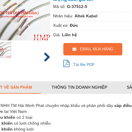
Mã số:
G-37512-5
Nhãn hiệu:
Altek Kabel
Xuất xứ:
Đức
Giá:
Liên hệ
EMAIL MUA HÀNG
Tải file PDF
ẾT VỀ SẢN PHẨM
THÔNG TIN DOANH NGHIỆP
SẢ
TNHH TM Hải Minh Phát chuyên nhập khẩu và phân phối dây
cáp điều
ức
tại Việt Nam.
ều khiển
có 2 loại:
u khiển
có lưới chống nhiễu.
u khiển
không lưới.