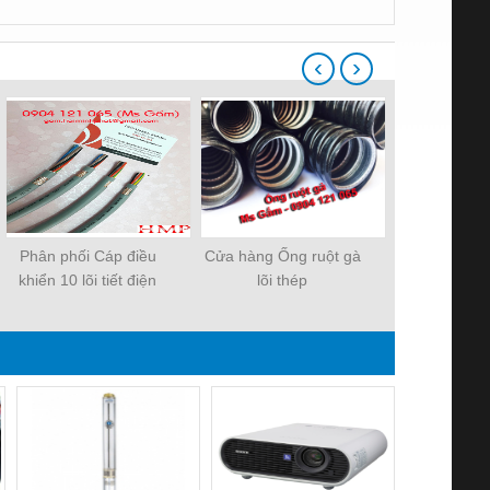
‹
›
Phân phối Cáp điều
Cửa hàng Ống ruột gà
Cáp điều kh
khiển 10 lõi tiết điện
lõi thép
30 lõ
1.5QMM