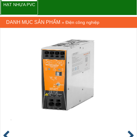
HẠT NHỰA PVC
DANH MỤC SẢN PHẨM
»
Điện công nghiệp