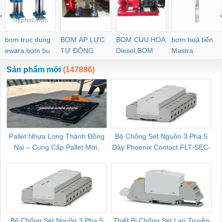
‹
›
bom truc dung
BƠM ÁP LỰC
BOM CUU HOA
bơm hoả tiển
ewara,bom bu
TỰ ĐỘNG
Diesel,BOM
Mastra
ewara
CHUA CHAY
Sản phẩm mới
(147896)
Pallet Nhựa Long Thành Đồng
Bộ Chống Sét Nguồn 3 Pha 5
Nai – Cung Cấp Pallet Mới,
Dây Phoenix Contact FLT-SEC-
C
Pallet Cũ Giá Tốt
P-T1-3S-264/50-FM - 2909589
Bộ Chống Sét Nguồn 3 Pha 5
Thiết Bị Chống Sét Lan Truyền
B