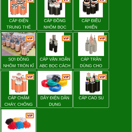
CÁP ĐIỆN
CÁP ĐỒNG
CÁP ĐIỀU
TRUNG THẾ
NHÔM BỌC
KHIỂN
SỢI ĐỒNG
CÁP VẶN XOẮN
CÁP TRẦN
NHÔM TRÒN KĨ
ABC BỌC CÁCH
DÙNG CHO
THUẬT ĐIỆN
ĐIỆN XLPE
ĐƯỜNG DÂY
TẢI ĐIỆN TRÊN
KHÔNG
CÁP CHẬM
DÂY ĐIỆN DÂN
CÁP CAO SU
CHÁY, CHỐNG
DỤNG
CHÁY