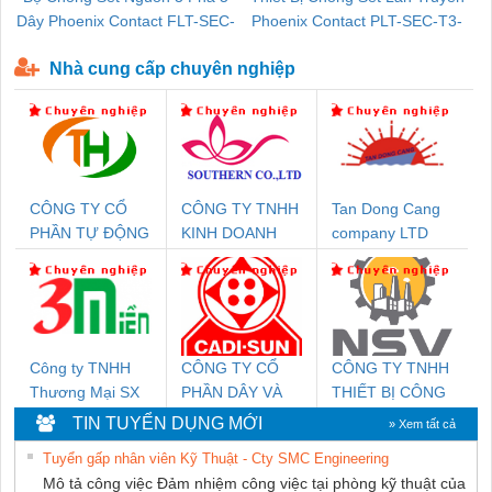
Dây Phoenix Contact FLT-SEC-
Phoenix Contact PLT-SEC-T3-
P-T1-3S-440/35-FM - 2908264
230-FM-PT - 2907928
Nhà cung cấp chuyên nghiệp
CÔNG TY CỔ
CÔNG TY TNHH
Tan Dong Cang
PHẦN TỰ ĐỘNG
KINH DOANH
company LTD
TIẾN HƯNG
DỊCH VỤ XNK
PHƯƠNG NAM
Công ty TNHH
CÔNG TY CỔ
CÔNG TY TNHH
Thương Mại SX
PHẦN DÂY VÀ
THIẾT BỊ CÔNG
Ba Miền
CÁP ĐIỆN
NGHIỆP NIHON
TIN TUYỂN DỤNG MỚI
» Xem tất cả
THƯỢNG ĐÌNH
SETSUBI VIỆT
Tuyển gấp nhân viên Kỹ Thuật - Cty SMC Engineering
NAM
Mô tả công việc Đảm nhiệm công việc tại phòng kỹ thuật của