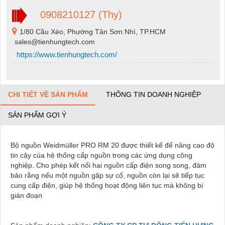
0908210127 (Thy)
1/80 Cầu Xéo, Phường Tân Sơn Nhì, TP.HCM
sales@tienhungtech.com
https://www.tienhungtech.com/
CHI TIẾT VỀ SẢN PHẨM
THÔNG TIN DOANH NGHIỆP
SẢN PHẨM GỢI Ý
Bộ nguồn Weidmüller PRO RM 20 được thiết kế để nâng cao độ
tin cậy của hệ thống cấp nguồn trong các ứng dụng công
nghiệp. Cho phép kết nối hai nguồn cấp điện song song, đảm
bảo rằng nếu một nguồn gặp sự cố, nguồn còn lại sẽ tiếp tục
cung cấp điện, giúp hệ thống hoạt động liên tục mà không bị
gián đoạn