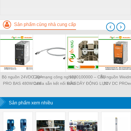
Sản phẩm cùng nhà cung cấp
‹
›
Bộ nguồn 24VDC 20A
Cáp mạng công nghiệp
1020100000 – CẦU
Bộ nguồn Weidm
PRO BAS 480W 24V
Cat6a sẵn kết nối RJ45
ĐẤU DÂY ĐỘNG LỰC
24V DC PROec
20A - 2838480000
Weidmüller IE-
WDU 4 –
TIENHUNGTE
Weidmuller -
C6FP8LD0050M40M40-
WEIDMULLER –
TIENHUNGTECH
Sản phẩm xem nhiều
D — 1165940050
TIENHUNGTECH