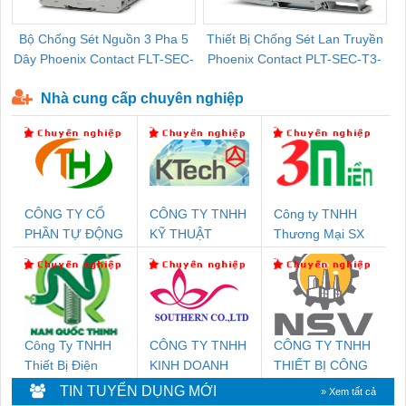
Bộ Chống Sét Nguồn 3 Pha 5
Thiết Bị Chống Sét Lan Truyền
B
Dây Phoenix Contact FLT-SEC-
Phoenix Contact PLT-SEC-T3-
P-T1-3S-440/35-FM - 2908264
230-FM-PT - 2907928
Nhà cung cấp chuyên nghiệp
CÔNG TY CỔ
CÔNG TY TNHH
Công ty TNHH
PHẦN TỰ ĐỘNG
KỸ THUẬT
Thương Mại SX
TIẾN HƯNG
KTECH VIỆT
Ba Miền
NAM
Công Ty TNHH
CÔNG TY TNHH
CÔNG TY TNHH
Thiết Bị Điện
KINH DOANH
THIẾT BỊ CÔNG
Nam Quốc Thịnh
DỊCH VỤ XNK
NGHIỆP NIHON
TIN TUYỂN DỤNG MỚI
» Xem tất cả
PHƯƠNG NAM
SETSUBI VIỆT