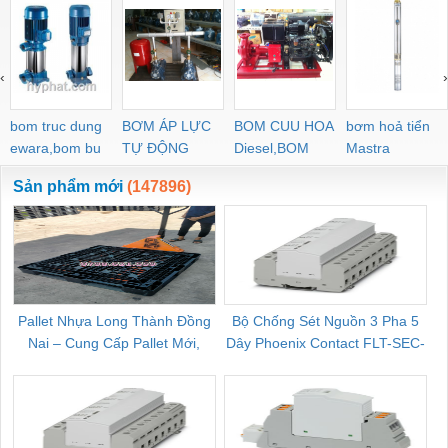
‹
›
bom truc dung
BƠM ÁP LỰC
BOM CUU HOA
bơm hoả tiển
ewara,bom bu
TỰ ĐỘNG
Diesel,BOM
Mastra
ewara
CHUA CHAY
Sản phẩm mới
(147896)
Pallet Nhựa Long Thành Đồng
Bộ Chống Sét Nguồn 3 Pha 5
Nai – Cung Cấp Pallet Mới,
Dây Phoenix Contact FLT-SEC-
C
Pallet Cũ Giá Tốt
P-T1-3S-264/50-FM - 2909589