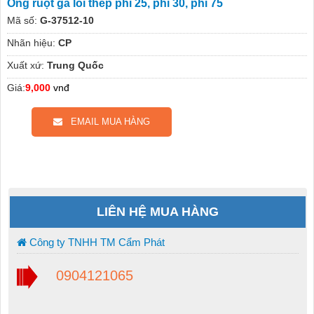
Ống ruột gà lõi thép phi 25, phi 30, phi 75
Mã số:
G-37512-10
Nhãn hiệu:
CP
Xuất xứ:
Trung Quốc
Giá:
9,000
vnđ
EMAIL MUA HÀNG
LIÊN HỆ MUA HÀNG
Công ty TNHH TM Cẩm Phát
0904121065