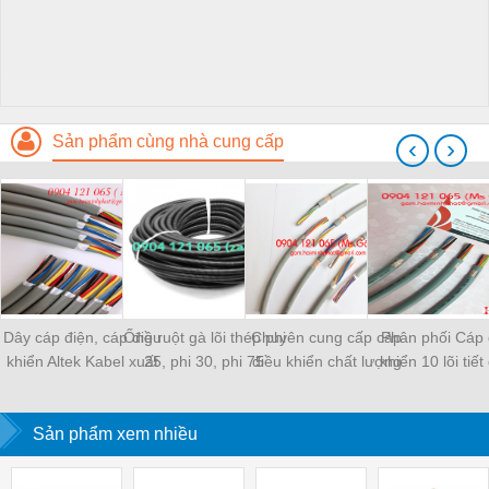
Sản phẩm cùng nhà cung cấp
‹
›
Dây cáp điện, cáp điều
Ống ruột gà lõi thép phi
Chuyên cung cấp cáp
Phân phối Cáp 
khiển Altek Kabel xuất
25, phi 30, phi 75
điều khiển chất lượng
khiển 10 lõi tiết
xứ Châu Âu
cao, giá tốt
1.5QMM
Sản phẩm xem nhiều