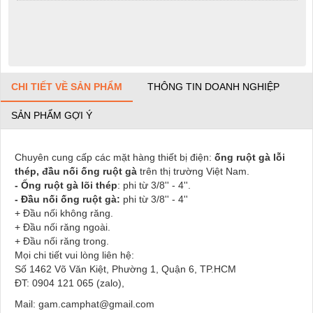
CHI TIẾT VỀ SẢN PHẨM
THÔNG TIN DOANH NGHIỆP
SẢN PHẨM GỢI Ý
Chuyên cung cấp các mặt hàng thiết bị điện:
ống ruột gà lỗi
thép, đầu nối ống ruột gà
trên thị trường Việt Nam.
- Ống ruột gà lõi thép
: phi từ 3/8'' - 4''.
- Đầu nối ống ruột gà:
phi từ 3/8'' - 4''
+ Đầu nối không răng.
+ Đầu nối răng ngoài.
+ Đầu nối răng trong.
Mọi chi tiết vui lòng liên hệ:
Số 1462 Võ Văn Kiệt, Phường 1, Quận 6, TP.HCM
ĐT: 0904 121 065 (zalo),
Mail: gam.camphat@gmail.com