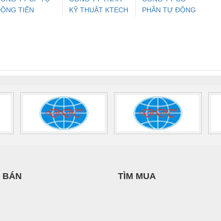
ỘNG TIẾN
KỸ THUẬT KTECH
PHẦN TỰ ĐỘNG
T
ưu Điện AC
Mô-đun Ắc Quy UPS
Rơ Le An Toàn
Bộ g
HƯNG
VIỆT NAM
TIẾN HƯNG
 Suất Cao
Phoenix Contact
Phoenix Contact
nix Contact
QUINT-HP-
2981059 – PSR-
TRAN
INT-HP-
BAT/PB/48DC/7.0AH/PT
SCP-
1K5 H
0AC/2.5KVA/PT
- 1133819
24UC/ESL4/3X1/1X2/B
 1136815
 BÁN
TÌM MUA