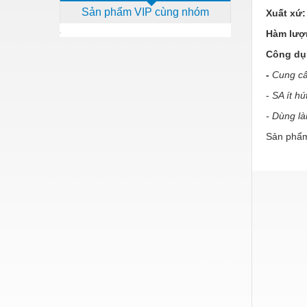
Sản phẩm VIP cùng nhóm
Xuất xứ:
Dịch vụ - Thi công
Hàm lượ
Điện công nghiệp
Công d
Điện gia dụng
-
Cung cấ
Điện Lạnh
-
SA ít h
Đóng tàu Thiết bị
- Dùng l
Sản phẩm
Đúc chính xác Thiết bị
Dụng cụ cầm tay
Dụng cụ cắt gọt
Dụng cụ điện
Dụng cụ đo
Gỗ - Trang thiết bị
Hàn cắt - Thiết bị