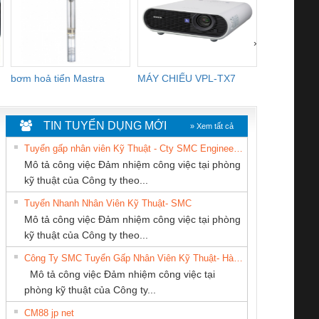
›
bơm hoả tiển Mastra
MÁY CHIẾU VPL-TX7
BOM DINH
WHITE
TIN TUYỂN DỤNG MỚI
» Xem tất cả
Tuyển gấp nhân viên Kỹ Thuật - Cty SMC Engineering
Mô tả công việc Đảm nhiệm công việc tại phòng
kỹ thuật của Công ty theo...
Tuyển Nhanh Nhân Viên Kỹ Thuật- SMC
CONG TY TNHH
CÔNG TY CỔ
CÔNG TY TNHH
 Le An Toàn
Bộ giám sát chuỗi
Bộ giám sát dòng
Bộ ng
Mô tả công việc Đảm nhiệm công việc tại phòng
TM-DV DAI DONG
PHẦN DÂY VÀ
KINH DOANH
enix Contact
tấm pin
điện chuỗi
ray W
kỹ thuật của Công ty theo...
THANH
CÁP ĐIỆN
DỊCH VỤ XNK
6960 – PSR-
TRANSCLINIC 16I+
TRANSCLINIC 16I+
BAS 
Công Ty SMC Tuyển Gấp Nhân Viên Kỹ Thuật- Hà Nội
THƯỢNG ĐÌNH
PHƯƠNG NAM
SCP-
1K5 L (2433950000)
(2008130000)
(28
Mô tả công việc Đảm nhiệm công việc tại
/FSP/2X1/1X2
phòng kỹ thuật của Công ty...
CM88 jp net
Công Ty TNHH
CÔNG TY TNHH
CÔNG TY TNHH