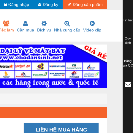
Đăng nhập
Đăng ký
Đăng sản phẩm
Tin tức
iệc làm
Cần mua
Dịch vụ
Nhà cung cấp
Video clip
Quy
định
Bảng
giá QC
LIÊN HỆ MUA HÀNG