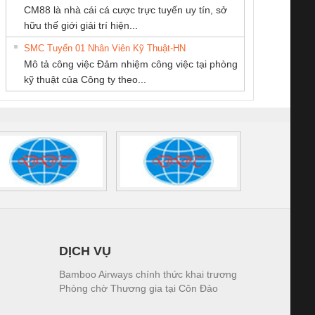
CM88 là nhà cái cá cược trực tuyến uy tín, sở
hiết Bị Điện Nam
THƯƠNG MẠI
THƯƠNG MẠI
iám sát chuỗi
Bộ chỉnh lưu nguồn
Nẹp nhôm chống
Bộ c
hữu thế giới giải trí hiện...
Quốc Thịnh
DỊCH VỤ KỸ
THIÊN ÂN VIỆT
tấm pin
điện TRANSCLINIC
trơn Đà Nẵng
giám 
THUẬT ĐIỆN CƠ
NAM
SMC Tuyển 01 Nhân Viên Kỹ Thuật-HN
SCLINIC 16I+
BKE 1K5.4
Sola
GIA HƯNG PHÁT
Mô tả công việc Đảm nhiệm công việc tại phòng
 (2502520000)
(7791400879)2. Giá
TRAN
kỹ thuật của Công ty theo...
1K5.4
DỊCH VỤ
Bamboo Airways chính thức khai trương
Phòng chờ Thương gia tại Côn Đảo