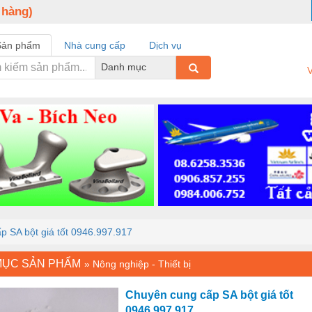
 hàng)
Sản phẩm
Nhà cung cấp
Dịch vụ
Danh mục
V
p SA bột giá tốt 0946.997.917
MỤC SẢN PHẨM
»
Nông nghiệp - Thiết bị
Chuyên cung cấp SA bột giá tốt
0946.997.917