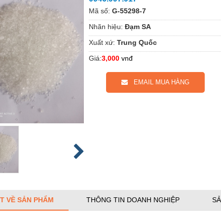
Mã số:
G-55298-7
Nhãn hiệu:
Đạm SA
Xuất xứ:
Trung Quốc
Giá:
3,000
vnđ
EMAIL MUA HÀNG
ẾT VỀ SẢN PHẨM
THÔNG TIN DOANH NGHIỆP
SẢ