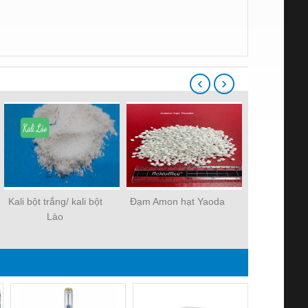
‹
›
Kali bột trắng/ kali bột
Đạm Amon hạt Yaoda
Đạm SA bột
Lào