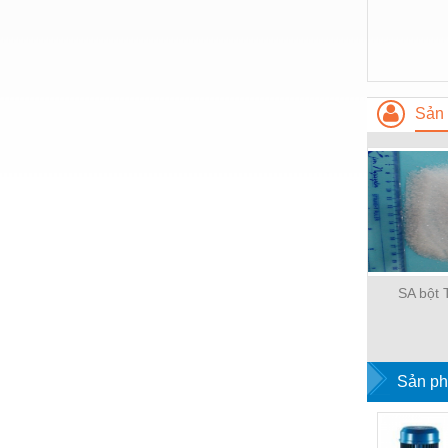
Hóa chất-Trang thiết bị
Kệ công nghiệp
Khí nén - Thiết bị
Khuôn mẫu - Phụ tùng
Sản 
Lọc công nghiệp
Máy công cụ - Phụ tùng
Mỏ - Trang thiết bị
Mô tơ - Hộp số
Môi trường - Thiết bị
SA bột
Nâng hạ - Trang thiết bị
Nội - Ngoại thất - văn phòng
Sản ph
Nồi hơi - Trang thiết bị
Nông nghiệp - Thiết bị