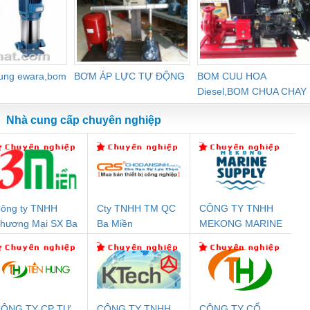
dung ewara,bom
BƠM ÁP LỰC TỰ ĐỘNG
BOM CUU HOA
Diesel,BOM CHUA CHAY
Nhà cung cấp chuyên nghiệp
ông ty TNHH
Cty TNHH TM QC
CÔNG TY TNHH
Đệm An Toàn
Rơ Le An Toàn
Bộ Lặp Tín Hiệu
Rơ
hương Mại SX Ba
Ba Miền
MEKONG MARINE
nix Contact
Phoenix Contact
PROFIBUS Phoenix
Pho
iền
SUPPLY
PC20-1NO-
PSR-SCP-
Contact PSI-REP-
298
24DC-SP -
24UC/ESL4/3X1/1X2/B
PROFIBUS/12MB -
700578
- 2981059
2708863
24DC
ÔNG TY CP TỰ
CÔNG TY TNHH
CÔNG TY CỔ