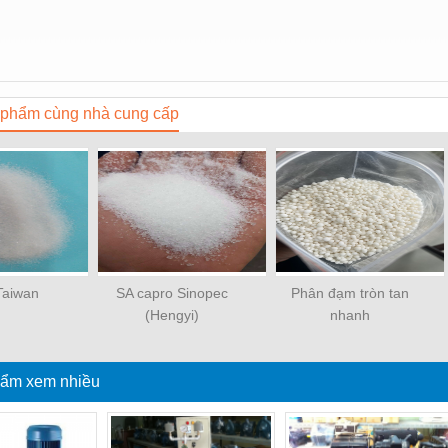
phẩm cùng nhà cung cấp
 Taiwan
SA capro Sinopec
Phân đạm tròn tan
(Hengyi)
nhanh
ẩm xem nhiều