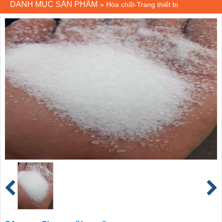
DANH MỤC SẢN PHẨM
»
Hóa chất-Trang thiết bị