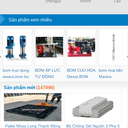
(Hengyi)
nhanh
Lào
Sản phẩm xem nhiều
‹
›
bom truc dung
BƠM ÁP LỰC
BOM CUU HOA
bơm hoả tiển
ewara,bom bu
TỰ ĐỘNG
Diesel,BOM
Mastra
ewara
CHUA CHAY
Sản phẩm mới
(147896)
Pallet Nhựa Long Thành Đồng
Bộ Chống Sét Nguồn 3 Pha 5