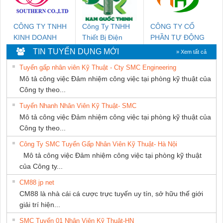
CÔNG TY TNHH
Công Ty TNHH
CÔNG TY CỔ
KINH DOANH
Thiết Bị Điện
PHẦN TỰ ĐỘNG
DỊCH VỤ XNK
Nam Quốc Thịnh
TIẾN HƯNG
TIN TUYỂN DỤNG MỚI
» Xem tất cả
PHƯƠNG NAM
Tuyển gấp nhân viên Kỹ Thuật - Cty SMC Engineering
Mô tả công việc Đảm nhiệm công việc tại phòng kỹ thuật của
Công ty theo...
Tuyển Nhanh Nhân Viên Kỹ Thuật- SMC
Mô tả công việc Đảm nhiệm công việc tại phòng kỹ thuật của
Công ty theo...
Công Ty SMC Tuyển Gấp Nhân Viên Kỹ Thuật- Hà Nội
Mô tả công việc Đảm nhiệm công việc tại phòng kỹ thuật
của Công ty...
CM88 jp net
CM88 là nhà cái cá cược trực tuyến uy tín, sở hữu thế giới
giải trí hiện...
SMC Tuyển 01 Nhân Viên Kỹ Thuật-HN