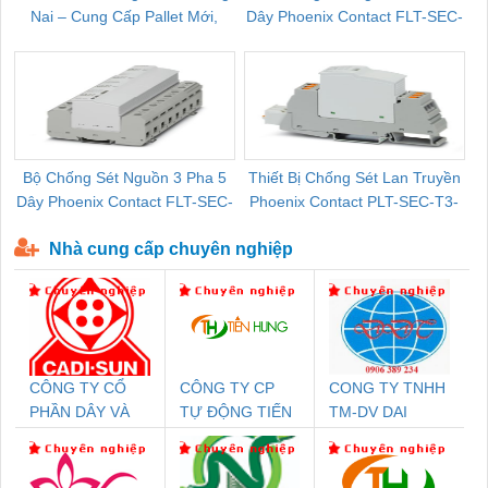
Nai – Cung Cấp Pallet Mới,
Dây Phoenix Contact FLT-SEC-
C
Pallet Cũ Giá Tốt
P-T1-3S-264/50-FM - 2909589
Bộ Chống Sét Nguồn 3 Pha 5
Thiết Bị Chống Sét Lan Truyền
B
Dây Phoenix Contact FLT-SEC-
Phoenix Contact PLT-SEC-T3-
P-T1-3S-440/35-FM - 2908264
230-FM-PT - 2907928
Nhà cung cấp chuyên nghiệp
CÔNG TY CỔ
CÔNG TY CP
CONG TY TNHH
PHẦN DÂY VÀ
TỰ ĐỘNG TIẾN
TM-DV DAI
CÁP ĐIỆN
HƯNG
DONG THANH
THƯỢNG ĐÌNH